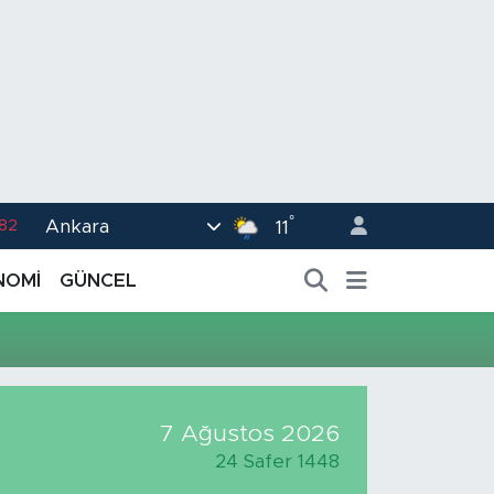
°
Ankara
.82
11
02
NOMİ
GÜNCEL
.19
.18
.19
%0
7 Ağustos 2026
24 Safer 1448