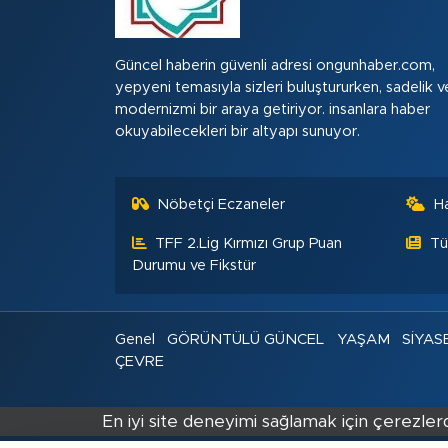
Güncel haberin güvenli adresi ongunhaber.com,
yepyeni temasıyla sizleri buluştururken, sadelik v
modernizmi bir araya getiriyor. insanlara haber
okuyabilecekleri bir altyapı sunuyor.
Nöbetçi Eczaneler
H
TFF 2.Lig Kırmızı Grup Puan
Tü
Durumu ve Fikstür
Genel
GÖRÜNTÜLÜ GÜNCEL
YAŞAM
SİYAS
ÇEVRE
En iyi site deneyimi sağlamak için çerezlerd