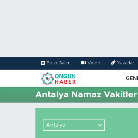
Nöbetçi Eczaneler
Hava Durumu
Namaz Vakitleri
Foto Galeri
Video
Yazarlar
Trafik Durumu
GEN
TFF 2.Lig Kırmızı Grup Puan Durumu ve Fikstür
Antalya Namaz Vakitler
Tüm Manşetler
Son Dakika Haberleri
Antalya
Haber Arşivi