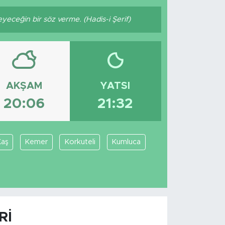
ceğin bir söz verme. (Hadis-i Şerif)
AKŞAM
YATSI
20:06
21:32
Kaş
Kemer
Korkuteli
Kumluca
RI