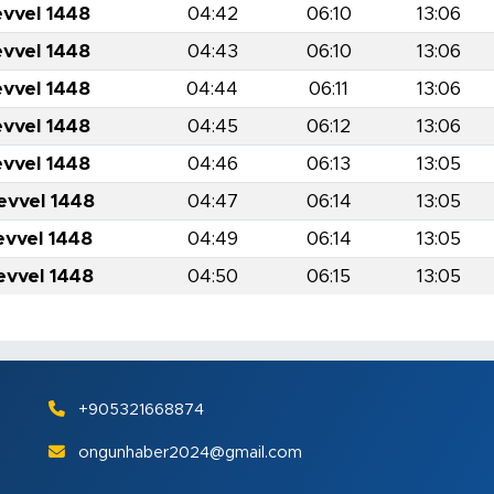
evvel 1448
04:42
06:10
13:06
evvel 1448
04:43
06:10
13:06
evvel 1448
04:44
06:11
13:06
evvel 1448
04:45
06:12
13:06
evvel 1448
04:46
06:13
13:05
evvel 1448
04:47
06:14
13:05
evvel 1448
04:49
06:14
13:05
evvel 1448
04:50
06:15
13:05
+905321668874
ongunhaber2024@gmail.com