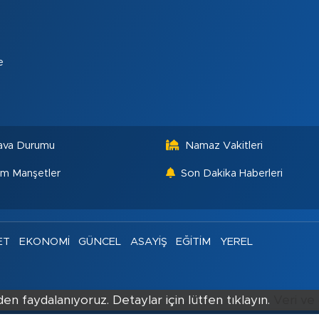
e
ava Durumu
Namaz Vakitleri
m Manşetler
Son Dakika Haberleri
ET
EKONOMİ
GÜNCEL
ASAYİŞ
EĞİTİM
YEREL
en faydalanıyoruz. Detaylar için lütfen tıklayın.
Veri ve 