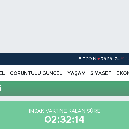
BITCOIN
79.591,74
%-1
DOLAR
45,43620
%0.
EL
GÖRÜNTÜLÜ GÜNCEL
YAŞAM
SİYASET
EKO
EURO
53,38690
%0
i
STERLİN
61,60380
%0
G.ALTIN
6862,09000
%0
İMSAK VAKTİNE KALAN SÜRE
BİST100
14.598,00
02:32:14