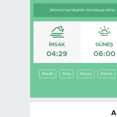
(Mümin) kardeşinle münakaşa etme, o
İMSAK
GÜNEŞ
04:29
06:00
Akseki
Aksu
Alanya
Demre
A