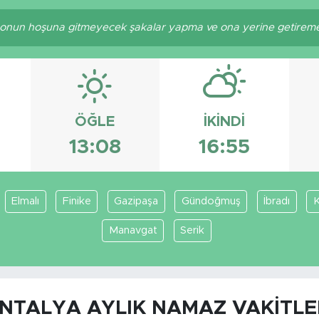
nun hoşuna gitmeyecek şakalar yapma ve ona yerine getiremeye
ÖĞLE
İKINDI
13:08
16:55
Elmalı
Finike
Gazipaşa
Gündoğmuş
İbradı
Manavgat
Serik
NTALYA AYLIK NAMAZ VAKITLE