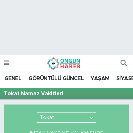
Nöbetçi Eczaneler
Hava Durumu
Namaz Vakitleri
Trafik Durumu
GENEL
GÖRÜNTÜLÜ GÜNCEL
YAŞAM
SİYAS
TFF 2.Lig Kırmızı Grup Puan Durumu ve Fikstür
Tokat Namaz Vakitleri
Tüm Manşetler
Son Dakika Haberleri
Tokat
Haber Arşivi