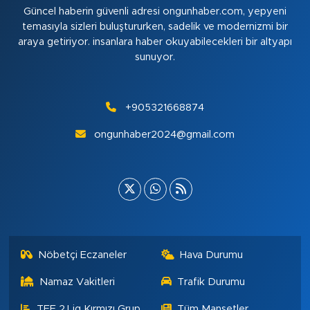
Güncel haberin güvenli adresi ongunhaber.com, yepyeni
temasıyla sizleri buluştururken, sadelik ve modernizmi bir
araya getiriyor. insanlara haber okuyabilecekleri bir altyapı
sunuyor.
+905321668874
ongunhaber2024@gmail.com
Nöbetçi Eczaneler
Hava Durumu
Namaz Vakitleri
Trafik Durumu
TFF 2.Lig Kırmızı Grup
Tüm Manşetler