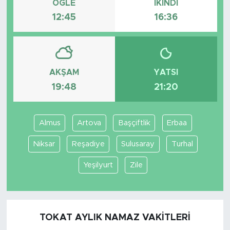
ÖĞLE
İKINDI
12:45
16:36
AKŞAM
YATSI
19:48
21:20
Almus
Artova
Başçiftlik
Erbaa
Niksar
Reşadiye
Sulusaray
Turhal
Yeşilyurt
Zile
TOKAT AYLIK NAMAZ VAKITLERI