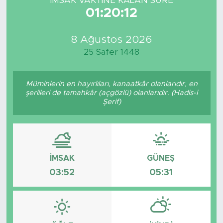
İMSAK VAKTİNE KALAN SÜRE
01:20:12
8 Ağustos 2026
25 Safer 1448
Müminlerin en hayırlıları, kanaatkâr olanlarıdır, en
şerlileri de tamahkâr (açgözlü) olanlarıdır. (Hadis-i
Şerif)
İMSAK
GÜNEŞ
03:52
05:31