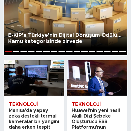
E-KİP'e Türkiye'nin Dijital Dönüşüm Ödülü...
Kamu kategorisinde zirvede
1
2
3
4
5
6
7
8
9
10
11
12
13
14
15
16
TEKNOLOJI
TEKNOLOJI
Manisa'da yapay
Huawei'nin yeni nesil
zeka destekli termal
Akıllı Dizi Şebeke
kameralar bir yangını
Oluşturucu ESS
daha erken tespit
Platformu'nun