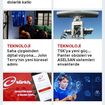
dolarlık katkı
TEKNOLOJI
TEKNOLOJI
Saha çizgisinden
TSK'ya yeni güç...
dijital vizyona... John
Panter obüsleri ve
Terry'nin yeni küresel
ASELSAN sistemleri
adımı
envanterde