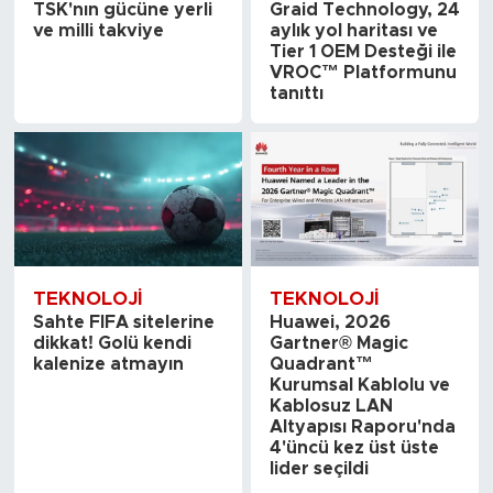
TSK'nın gücüne yerli
Graid Technology, 24
ve milli takviye
aylık yol haritası ve
Tier 1 OEM Desteği ile
VROC™ Platformunu
tanıttı
TEKNOLOJI
TEKNOLOJI
Sahte FIFA sitelerine
Huawei, 2026
dikkat! Golü kendi
Gartner® Magic
kalenize atmayın
Quadrant™
Kurumsal Kablolu ve
Kablosuz LAN
Altyapısı Raporu'nda
4'üncü kez üst üste
lider seçildi