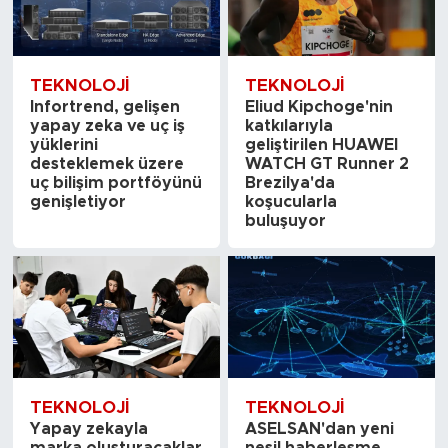
TEKNOLOJI
TEKNOLOJI
Infortrend, gelişen
Eliud Kipchoge'nin
yapay zeka ve uç iş
katkılarıyla
yüklerini
geliştirilen HUAWEI
desteklemek üzere
WATCH GT Runner 2
uç bilişim portföyünü
Brezilya'da
genişletiyor
koşucularla
buluşuyor
TEKNOLOJI
TEKNOLOJI
Yapay zekayla
ASELSAN'dan yeni
marka oluşturacaklar
nesil haberleşme