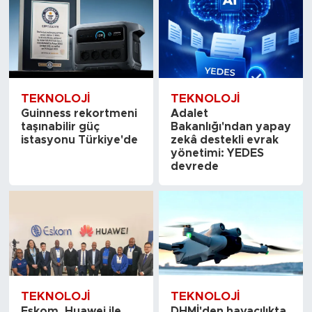
TEKNOLOJI
TEKNOLOJI
Guinness rekortmeni
Adalet
taşınabilir güç
Bakanlığı'ndan yapay
istasyonu Türkiye'de
zekâ destekli evrak
yönetimi: YEDES
devrede
TEKNOLOJI
TEKNOLOJI
Eskom, Huawei ile
DHMİ'den havacılıkta