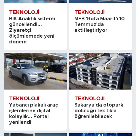
TEKNOLOJI
TEKNOLOJI
BİK Analitik sistemi
MEB 'Rota Maarif'i 10
güncellendi...
Temmuz'da
Ziyaretçi
aktifleştiriyor
ölçümlemede yeni
dönem
TEKNOLOJI
TEKNOLOJI
Yabancı plakalı araç
Sakarya'da otopark
işlemlerine dijital
doluluğu tek tıkla
kolaylık... Portal
öğrenilebilecek
yenilendi