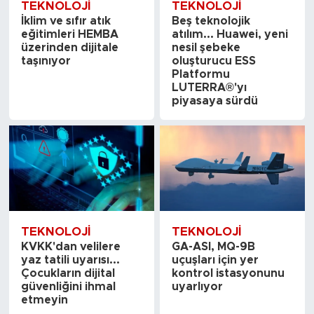
TEKNOLOJI
TEKNOLOJI
İklim ve sıfır atık
Beş teknolojik
eğitimleri HEMBA
atılım... Huawei, yeni
üzerinden dijitale
nesil şebeke
taşınıyor
oluşturucu ESS
Platformu
LUTERRA®'yı
piyasaya sürdü
TEKNOLOJI
TEKNOLOJI
KVKK'dan velilere
GA-ASI, MQ-9B
yaz tatili uyarısı...
uçuşları için yer
Çocukların dijital
kontrol istasyonunu
güvenliğini ihmal
uyarlıyor
etmeyin