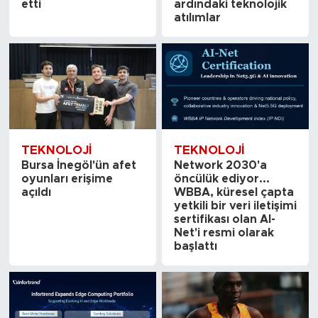
etti
ardındaki teknolojik
atılımlar
TEKNOLOJI
TEKNOLOJI
Bursa İnegöl'ün afet
Network 2030'a
oyunları erişime
öncülük ediyor...
açıldı
WBBA, küresel çapta
yetkili bir veri iletişimi
sertifikası olan AI-
Net'i resmi olarak
başlattı