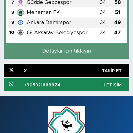
Güzide Gebzespor
34
58
7
Menemen FK
34
51
8
Ankara Demirspor
34
49
9
68 Aksaray Belediyespor
34
47
10
Detaylar için tıklayın
X
TAKIP ET
+905321668874
İLETIŞIM