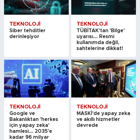
TEKNOLOJI
TEKNOLOJI
Siber tehditler
TÜBİTAK'tan 'Bilge'
derinleşiyor
uyarısı... Resmi
kullanımda değil,
sahtelerine dikkat!
TEKNOLOJI
TEKNOLOJI
Google ve
MASKİ'de yapay zeka
Bakanlıktan 'herkes
ve akıllı hizmetler
için yapay zeka'
devrede
hamlesi... 2035'e
kadar 96 milyar