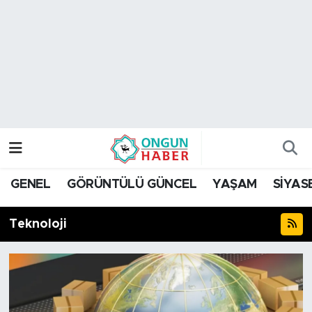
Nöbetçi Eczaneler
Hava Durumu
Namaz Vakitleri
Trafik Durumu
GENEL
GÖRÜNTÜLÜ GÜNCEL
YAŞAM
SİYAS
TFF 2.Lig Kırmızı Grup Puan Durumu ve Fikstür
Teknoloji
Tüm Manşetler
Son Dakika Haberleri
Haber Arşivi