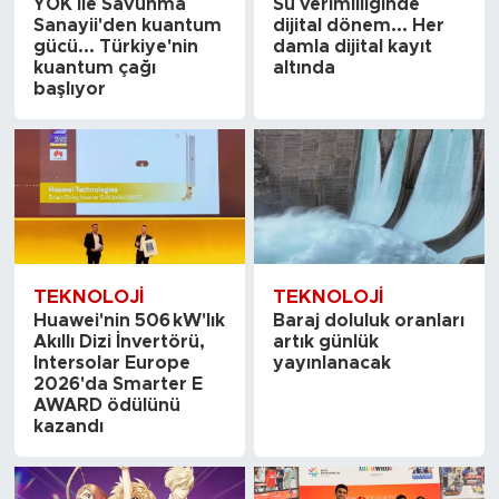
YÖK ile Savunma
Su verimliliğinde
Sanayii'den kuantum
dijital dönem... Her
gücü... Türkiye'nin
damla dijital kayıt
kuantum çağı
altında
başlıyor
TEKNOLOJI
TEKNOLOJI
Huawei'nin 506 kW'lık
Baraj doluluk oranları
Akıllı Dizi İnvertörü,
artık günlük
Intersolar Europe
yayınlanacak
2026'da Smarter E
AWARD ödülünü
kazandı