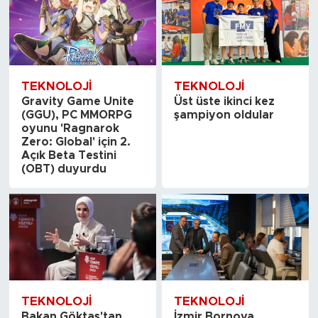
TEKNOLOJI
TEKNOLOJI
Gravity Game Unite
Üst üste ikinci kez
(GGU), PC MMORPG
şampiyon oldular
oyunu 'Ragnarok
Zero: Global' için 2.
Açık Beta Testini
(OBT) duyurdu
TEKNOLOJI
TEKNOLOJI
Bakan Göktaş'tan
İzmir Bornova