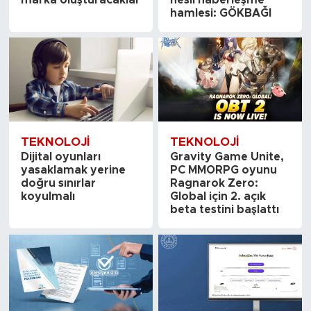
hamlesi: GÖKBAĞI
TEKNOLOJI
TEKNOLOJI
Dijital oyunları
Gravity Game Unite,
yasaklamak yerine
PC MMORPG oyunu
doğru sınırlar
Ragnarok Zero:
koyulmalı
Global için 2. açık
beta testini başlattı