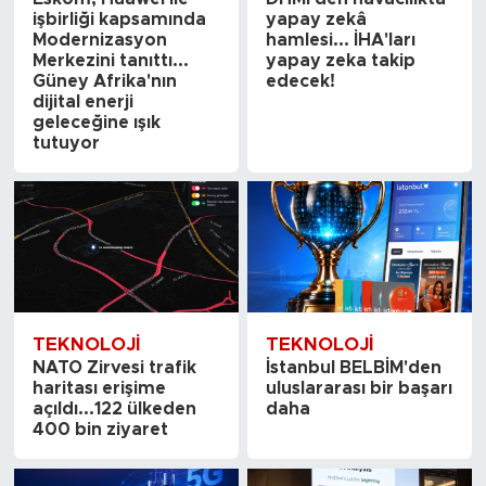
işbirliği kapsamında
yapay zekâ
Modernizasyon
hamlesi... İHA'ları
Merkezini tanıttı...
yapay zeka takip
Güney Afrika'nın
edecek!
dijital enerji
geleceğine ışık
tutuyor
TEKNOLOJI
TEKNOLOJI
NATO Zirvesi trafik
İstanbul BELBİM'den
haritası erişime
uluslararası bir başarı
açıldı...122 ülkeden
daha
400 bin ziyaret