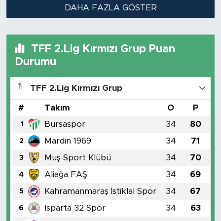
DAHA FAZLA GÖSTER
TFF 2.Lig Kırmızı Grup Puan
Durumu
TFF 2.Lig Kırmızı Grup
#
Takım
O
P
Bursaspor
34
80
1
Mardin 1969
34
71
2
Muş Sport Klübü
34
70
3
Aliağa FAŞ
34
69
4
Kahramanmaraş İstiklal Spor
34
67
5
Isparta 32 Spor
34
63
6