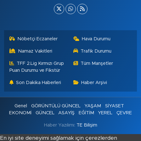
Nöbetçi Eczaneler
Hava Durumu
Namaz Vakitleri
Trafik Durumu
TFF 2.Lig Kırmızı Grup
Tüm Manşetler
Puan Durumu ve Fikstür
Son Dakika Haberleri
Haber Arşivi
Genel
GÖRÜNTÜLÜ GÜNCEL
YAŞAM
SİYASET
EKONOMİ
GÜNCEL
ASAYİŞ
EĞİTİM
YEREL
ÇEVRE
Haber Yazılımı:
TE Bilişim
En iyi site deneyimi sağlamak için çerezlerden