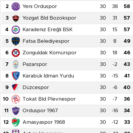
2
Yeni Orduspor
30
38
58
3
Yozgat Bld Bozokspor
30
31
57
4
Karadeniz Ereğli BSK
30
15
57
5
Fatsa Belediyespor
30
8
49
6
Zonguldak Kömürspor
30
18
46
7
Pazarspor
30
-2
43
8
Karabük İdman Yurdu
30
-15
41
9
Düzcespor
30
-6
40
10
Tokat Bld Plevnespor
30
-7
36
11
Orduspor 1967
30
-16
34
12
Amasyaspor 1968
30
-12
33