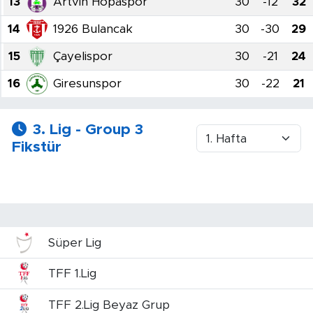
13
Artvin Hopaspor
30
-12
32
14
1926 Bulancak
30
-30
29
15
Çayelispor
30
-21
24
16
Giresunspor
30
-22
21
3. Lig - Group 3
Fikstür
Süper Lig
TFF 1.Lig
TFF 2.Lig Beyaz Grup