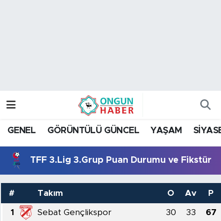
Nöbetçi Eczaneler
Hava Durumu
Namaz Vakitleri
Trafik Durumu
GENEL
GÖRÜNTÜLÜ GÜNCEL
YAŞAM
SİYAS
TFF 2.Lig Kırmızı Grup Puan Durumu ve Fikstür
TFF 3.Lig 3.Grup Puan Durumu ve Fikstür
Tüm Manşetler
Son Dakika Haberleri
#
Takım
O
Av
P
1
Sebat Gençlikspor
30
33
67
Haber Arşivi