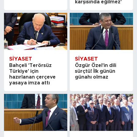
karşısında eğilmez'
SİYASET
SİYASET
Bahçeli 'Terörsüz
Özgür Özel'in dili
Türkiye' için
sürçtü! İlk günün
hazırlanan çerçeve
günahı olmaz
yasaya imza attı