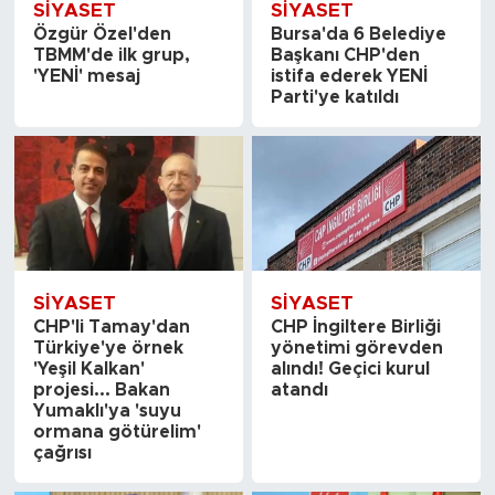
SİYASET
SİYASET
Özgür Özel'den
Bursa'da 6 Belediye
TBMM'de ilk grup,
Başkanı CHP'den
'YENİ' mesaj
istifa ederek YENİ
Parti'ye katıldı
SİYASET
SİYASET
CHP'li Tamay'dan
CHP İngiltere Birliği
Türkiye'ye örnek
yönetimi görevden
'Yeşil Kalkan'
alındı! Geçici kurul
projesi... Bakan
atandı
Yumaklı'ya 'suyu
ormana götürelim'
çağrısı