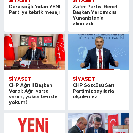
SİYASET
SİYASET
Dervişoğlu'ndan YENİ
Zafer Partisi Genel
Parti'ye tebrik mesajı
Başkan Yardımcısı
Yunanistan'a
alınmadı
SİYASET
SİYASET
CHP Ağrı İl Başkanı
CHP Sözcüsü Sarı:
Varol: Ağrı varsa
Partimiz sayılarla
varım, yoksa ben de
ölçülemez
yokum!