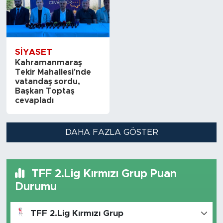
SİYASET
Kahramanmaraş
Tekir Mahallesi'nde
vatandaş sordu,
Başkan Toptaş
cevapladı
DAHA FAZLA GÖSTER
TFF 2.Lig Kırmızı Grup Puan
Durumu
TFF 2.Lig Kırmızı Grup