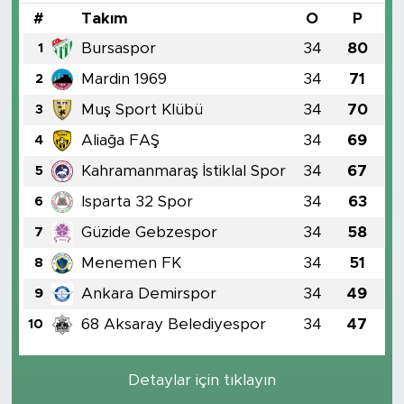
#
Takım
O
P
Bursaspor
34
80
1
Mardin 1969
34
71
2
Muş Sport Klübü
34
70
3
Aliağa FAŞ
34
69
4
Kahramanmaraş İstiklal Spor
34
67
5
Isparta 32 Spor
34
63
6
Güzide Gebzespor
34
58
7
Menemen FK
34
51
8
Ankara Demirspor
34
49
9
68 Aksaray Belediyespor
34
47
10
Detaylar için tıklayın