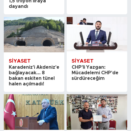
1,5 trilyon liraya
dayandı
SİYASET
SİYASET
Karadeniz'i Akdeniz'e
CHP'li Yazgan:
bağlayacak... 8
Mücadelemi CHP'de
bakan eskiten tünel
sürdüreceğim
halen açılmadı!