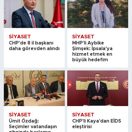
SİYASET
SİYASET
CHP'de 8 il başkanı
MHP'li Aybike
daha görevden alındı
Şimşek: İpsala'ya
hizmet etmek en
büyük hedefim
SİYASET
SİYASET
Ümit Özdağ:
CHP'li Kaya'dan EİDS
Seçimler vatandaşın
eleştirisi