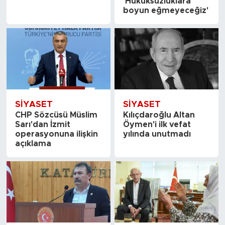
'Hukuksuzluklara
boyun eğmeyeceğiz'
SİYASET
SİYASET
CHP Sözcüsü Müslim
Kılıçdaroğlu Altan
Sarı'dan İzmit
Öymen'i ilk vefat
operasyonuna ilişkin
yılında unutmadı
açıklama