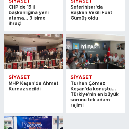
SİYASET
SİYASET
CHP'de 15 il
Seferihisar'da
başkanlığına yeni
Başkan Vekili Fuat
atama... 3 isime
Gümüş oldu
ihraç!
SİYASET
SİYASET
MHP Keşan'da Ahmet
Turhan Çömez
Kurnaz seçildi
Keşan'da konuştu...
Türkiye'nin en büyük
sorunu tek adam
rejimi