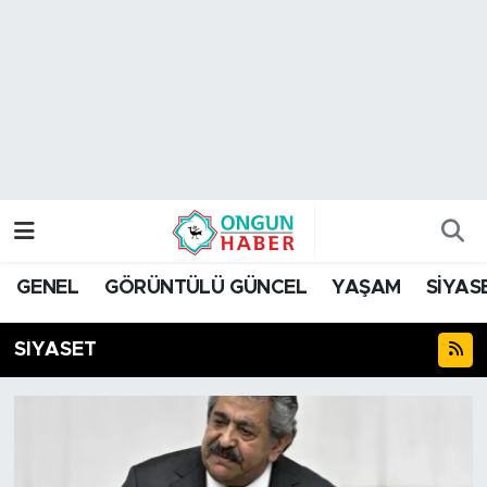
Nöbetçi Eczaneler
Hava Durumu
Namaz Vakitleri
Trafik Durumu
GENEL
GÖRÜNTÜLÜ GÜNCEL
YAŞAM
SİYAS
TFF 2.Lig Kırmızı Grup Puan Durumu ve Fikstür
SİYASET
Tüm Manşetler
Son Dakika Haberleri
Haber Arşivi