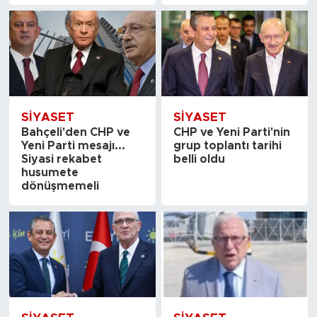
SİYASET
SİYASET
Bahçeli'den CHP ve
CHP ve Yeni Parti'nin
Yeni Parti mesajı...
grup toplantı tarihi
Siyasi rekabet
belli oldu
husumete
dönüşmemeli