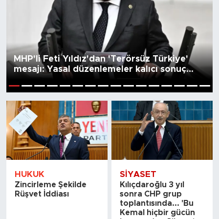
MHP'li Feti Yıldız'dan 'Terörsüz Türkiye'
mesajı: Yasal düzenlemeler kalıcı sonuç
üretecek
1
2
3
4
5
6
7
8
9
10
11
12
13
14
15
16
HUKUK
SİYASET
Zincirleme Şekilde
Kılıçdaroğlu 3 yıl
Rüşvet İddiası
sonra CHP grup
toplantısında... 'Bu
Kemal hiçbir gücün