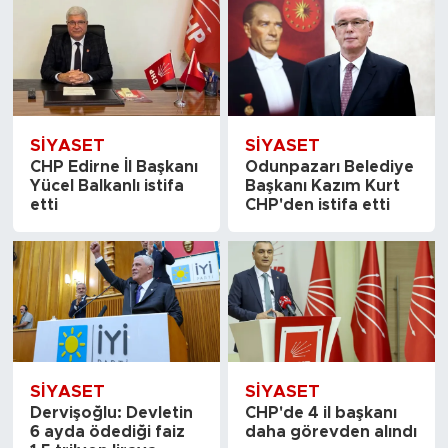
SİYASET
SİYASET
CHP Edirne İl Başkanı
Odunpazarı Belediye
Yücel Balkanlı istifa
Başkanı Kazım Kurt
etti
CHP'den istifa etti
SİYASET
SİYASET
Dervişoğlu: Devletin
CHP'de 4 il başkanı
6 ayda ödediği faiz
daha görevden alındı