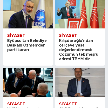
SİYASET
SİYASET
Eyüpsultan Belediye
Kılıçdaroğlu'ndan
Başkanı Özmen'den
çerçeve yasa
parti kararı
değerlendirmesi:
Çözümün tek meşru
adresi TBMM'dir
SİYASET
SİYASET