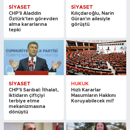
SİYASET
SİYASET
CHP'li Aladdin
Kılıçdaroğlu, Narin
Öztürk'ten görevden
Güran'ın ailesiyle
alma kararlarına
görüştü
tepki
SİYASET
HUKUK
CHP'li Sarıbal: İthalat,
Hızlı Kararlar
iktidarın çiftçiyi
Masumların Hakkını
terbiye etme
Koruyabilecek mi?
mekanizmasına
dönüştü