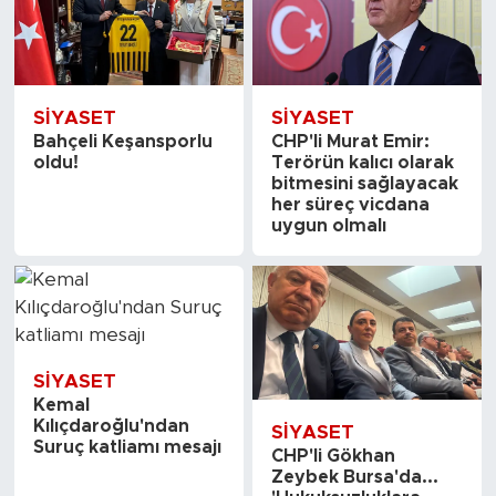
SİYASET
SİYASET
Bahçeli Keşansporlu
CHP'li Murat Emir:
oldu!
Terörün kalıcı olarak
bitmesini sağlayacak
her süreç vicdana
uygun olmalı
SİYASET
Kemal
Kılıçdaroğlu'ndan
SİYASET
Suruç katliamı mesajı
CHP'li Gökhan
Zeybek Bursa'da...