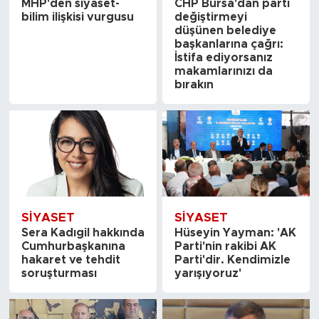
MHP'den siyaset-
CHP Bursa'dan parti
bilim ilişkisi vurgusu
değiştirmeyi
düşünen belediye
başkanlarına çağrı:
İstifa ediyorsanız
makamlarınızı da
bırakın
SİYASET
SİYASET
Sera Kadıgil hakkında
Hüseyin Yayman: 'AK
Cumhurbaşkanına
Parti'nin rakibi AK
hakaret ve tehdit
Parti'dir. Kendimizle
soruşturması
yarışıyoruz'