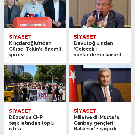
SİYASET
SİYASET
Kılıçdaroğlu'ndan
Davutoğlu'ndan
Gürsel Tekin'e önemli
'Gelecek'i
görev
sonlandırma kararı!
SİYASET
SİYASET
Düzce'de CHP
Milletvekili Mustafa
teşkilatından toplu
Canbey gençleri
istifa
Balıkesir'e çağırdı