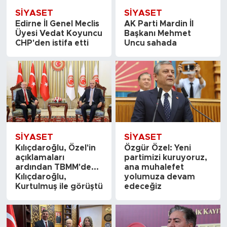
SİYASET
SİYASET
Edirne İl Genel Meclis
AK Parti Mardin İl
Üyesi Vedat Koyuncu
Başkanı Mehmet
CHP'den istifa etti
Uncu sahada
SİYASET
SİYASET
Kılıçdaroğlu, Özel'in
Özgür Özel: Yeni
açıklamaları
partimizi kuruyoruz,
ardından TBMM'de...
ana muhalefet
Kılıçdaroğlu,
yolumuza devam
Kurtulmuş ile görüştü
edeceğiz