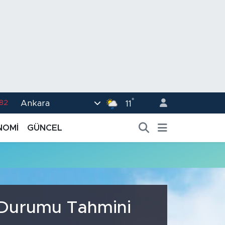
°
Ankara
.82
11
02
NOMİ
GÜNCEL
.19
.18
.19
%0
a Durumu Tahmini