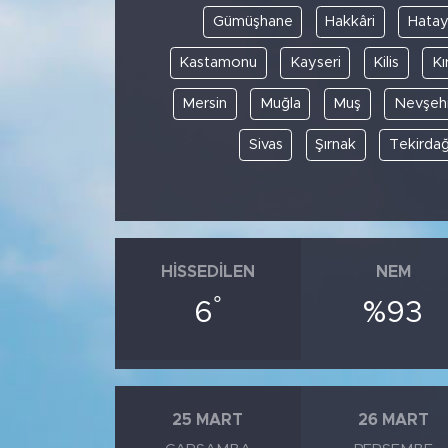
Gümüşhane
Hakkâri
Hata
Kastamonu
Kayseri
Kilis
Kı
Mersin
Muğla
Muş
Nevşehi
Sivas
Şırnak
Tekirda
HISSEDILEN
NEM
°
6
%93
25 MART
26 MART