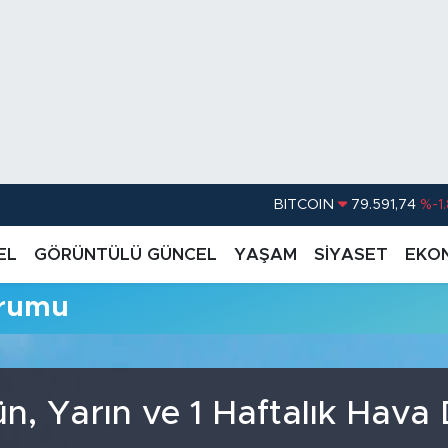
BITCOIN
79.591,74
%-1
DOLAR
45,43620
%0.
EL
GÖRÜNTÜLÜ GÜNCEL
YAŞAM
SİYASET
EKO
EURO
53,38690
%0
urumu
STERLİN
61,60380
%0
G.ALTIN
6862,09000
%0
BİST100
14.598,00
, Yarın ve 1 Haftalık Hav