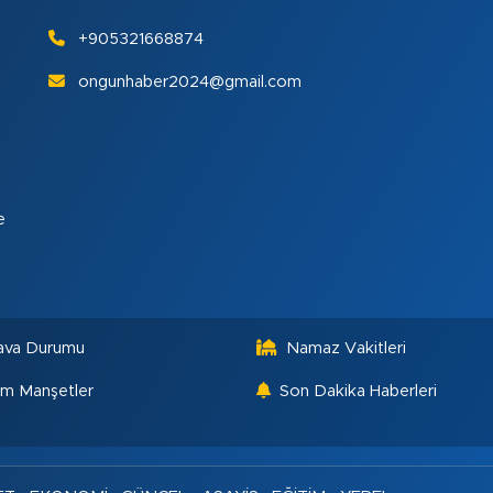
+905321668874
ongunhaber2024@gmail.com
e
ava Durumu
Namaz Vakitleri
m Manşetler
Son Dakika Haberleri