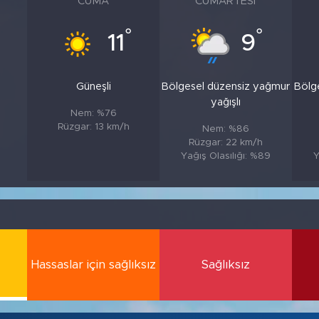
CUMA
CUMARTESI
°
°
11
9
Güneşli
Bölgesel düzensiz yağmur
Bölg
yağışlı
Nem: %76
Rüzgar: 13 km/h
Nem: %86
Rüzgar: 22 km/h
Yağış Olasılığı: %89
Y
Hassaslar için sağlıksız
Sağlıksız