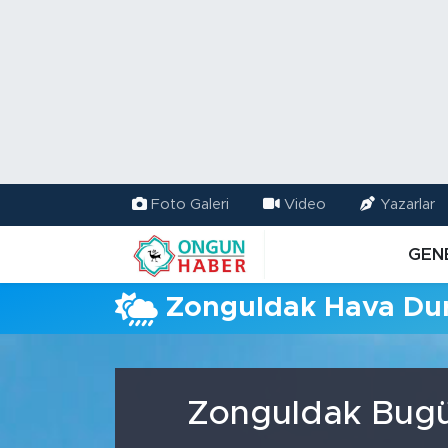
Nöbetçi Eczaneler
Hava Durumu
Namaz Vakitleri
Foto Galeri
Video
Yazarlar
Trafik Durumu
GEN
TFF 2.Lig Kırmızı Grup Puan Durumu ve Fikstür
Zonguldak Hava D
Tüm Manşetler
Son Dakika Haberleri
Zonguldak Bugün
Haber Arşivi