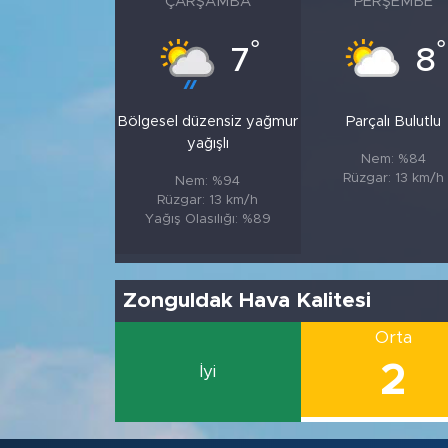
ÇARŞAMBA
PERŞEMBE
°
°
7
8
Bölgesel düzensiz yağmur
Parçalı Bulutlu
yağışlı
Nem: %84
Rüzgar: 13 km/h
Nem: %94
Rüzgar: 13 km/h
Yağış Olasılığı: %89
Zonguldak Hava Kalitesi
Orta
2
İyi