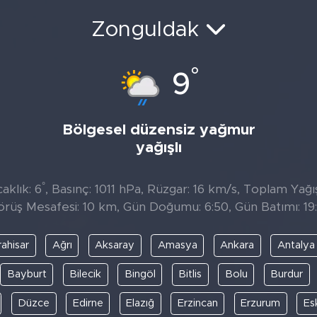
Zonguldak
°
9
Bölgesel düzensiz yağmur
yağışlı
°
aklık: 6
, Basınç: 1011 hPa, Rüzgar: 16 km/s, Toplam Yağıs
örüş Mesafesi: 10 km, Gün Doğumu: 6:50, Gün Batımı: 19:
ahisar
Ağrı
Aksaray
Amasya
Ankara
Antalya
Bayburt
Bilecik
Bingöl
Bitlis
Bolu
Burdur
Düzce
Edirne
Elazığ
Erzincan
Erzurum
Es