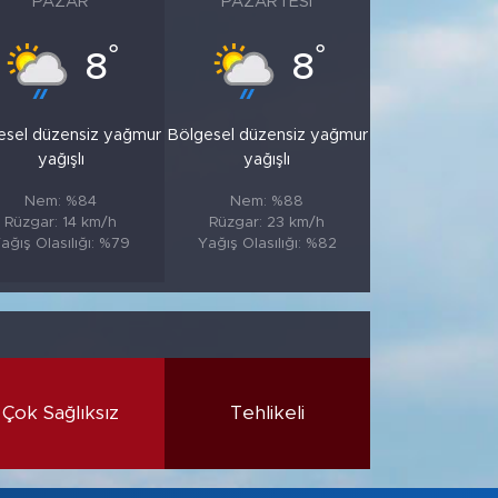
PAZAR
PAZARTESI
°
°
8
8
esel düzensiz yağmur
Bölgesel düzensiz yağmur
yağışlı
yağışlı
Nem: %84
Nem: %88
Rüzgar: 14 km/h
Rüzgar: 23 km/h
ağış Olasılığı: %79
Yağış Olasılığı: %82
Çok Sağlıksız
Tehlikeli