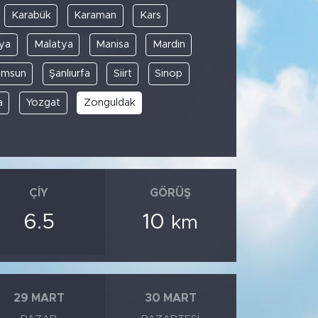
Karabük
Karaman
Kars
ya
Malatya
Manisa
Mardin
amsun
Şanlıurfa
Siirt
Sinop
a
Yozgat
Zonguldak
ÇIY
GÖRÜŞ
6.5
10
km
29 MART
30 MART