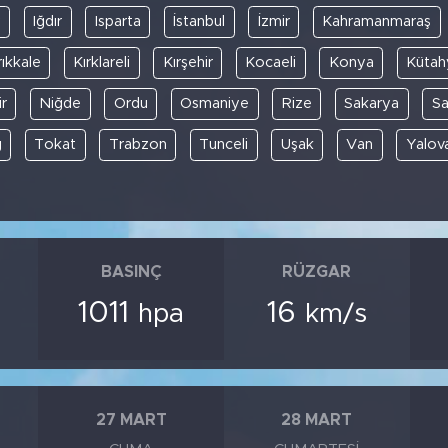
y
Iğdır
Isparta
İstanbul
İzmir
Kahramanmaraş
rıkkale
Kırklareli
Kırşehir
Kocaeli
Konya
Kütah
r
Niğde
Ordu
Osmaniye
Rize
Sakarya
S
ğ
Tokat
Trabzon
Tunceli
Uşak
Van
Yalov
BASINÇ
RÜZGAR
1011
16
hpa
km/s
27 MART
28 MART