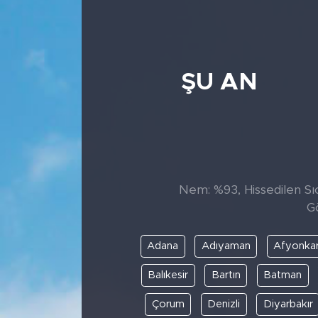
ŞU AN
Nem: %93, Hissedilen Sıc
G
Adana
Adıyaman
Afyonkar
Balıkesir
Bartın
Batman
Çorum
Denizli
Diyarbakır