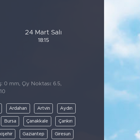
24 Mart Salı
18:15
̧: 0 mm, Çiy Noktası: 6.5,
10
Ardahan
Artvin
Aydın
Bursa
Çanakkale
Çankırı
kişehir
Gaziantep
Giresun