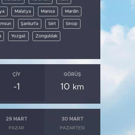
ya
Malatya
Manisa
Mardin
amsun
Şanlıurfa
Siirt
Sinop
a
Yozgat
Zonguldak
ÇIY
GÖRÜŞ
-1
10
km
29 MART
30 MART
PAZAR
PAZARTESI