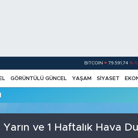
BITCOIN
79.591,74
%-1
DOLAR
45,43620
%0.
EL
GÖRÜNTÜLÜ GÜNCEL
YAŞAM
SİYASET
EKO
EURO
53,38690
%0
u
STERLİN
61,60380
%0
G.ALTIN
6862,09000
%0
BİST100
14.598,00
 Yarın ve 1 Haftalık Hava 