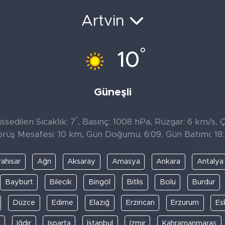
Artvin
°
10
Güneşli
°
sedilen Sıcaklık: 7
, Basınç: 1008 hPa, Rüzgar: 6 km/s, Çi
rüş Mesafesi: 10 km, Gün Doğumu: 6:09, Gün Batımı: 18
ahisar
Ağrı
Aksaray
Amasya
Ankara
Antalya
Bayburt
Bilecik
Bingöl
Bitlis
Bolu
Burdur
Düzce
Edirne
Elazığ
Erzincan
Erzurum
Es
y
Iğdır
Isparta
İstanbul
İzmir
Kahramanmaraş