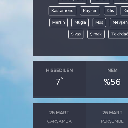
Kastamonu
Kayseri
Kilis
Kı
Mersin
Muğla
Muş
Nevşehi
Sivas
Şırnak
Tekirda
HISSEDILEN
NEM
°
7
%56
25 MART
26 MART
ÇARŞAMBA
PERŞEMBE