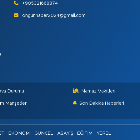
+905321668874
ongunhaber2024@gmail.com
e
ava Durumu
Namaz Vakitleri
m Manşetler
Son Dakika Haberleri
ET
EKONOMİ
GÜNCEL
ASAYİŞ
EĞİTİM
YEREL