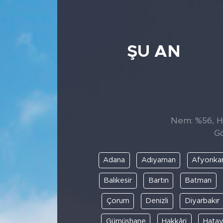
ŞU AN
Nem: %56, His
Gö
Adana
Adıyaman
Afyonkar
Balıkesir
Bartın
Batman
Çorum
Denizli
Diyarbakır
Gümüşhane
Hakkâri
Hata