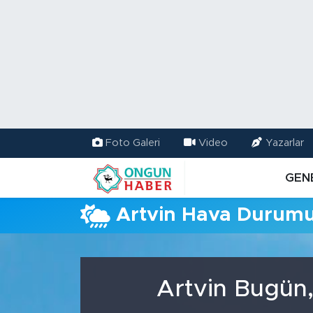
Nöbetçi Eczaneler
Hava Durumu
Namaz Vakitleri
Foto Galeri
Video
Yazarlar
Trafik Durumu
GEN
TFF 2.Lig Kırmızı Grup Puan Durumu ve Fikstür
Artvin Hava Durum
Tüm Manşetler
Son Dakika Haberleri
Artvin Bugün,
Haber Arşivi