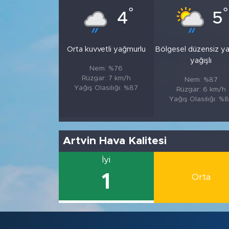
°
°
4
5
Orta kuvvetli yağmurlu
Bölgesel düzensiz y
yağışlı
Nem: %76
Rüzgar: 7 km/h
Nem: %87
Yağış Olasılığı: %87
Rüzgar: 6 km/h
Yağış Olasılığı: %
Artvin Hava Kalitesi
İyi
1
Orta