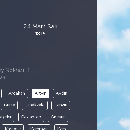
24 Mart Salı
18:15
y Noktası: -1,
:28
Ardahan
Artvin
Aydın
Bursa
Çanakkale
Çankırı
kişehir
Gaziantep
Giresun
Karabük
Karaman
Kars