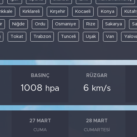
rıkkale
Kırklareli
Kırşehir
Kocaeli
Konya
Kütah
r
Niğde
Ordu
Osmaniye
Rize
Sakarya
S
ğ
Tokat
Trabzon
Tunceli
Uşak
Van
Yalov
BASINÇ
RÜZGAR
1008
6
hpa
km/s
27 MART
28 MART
CUMA
CUMARTESI