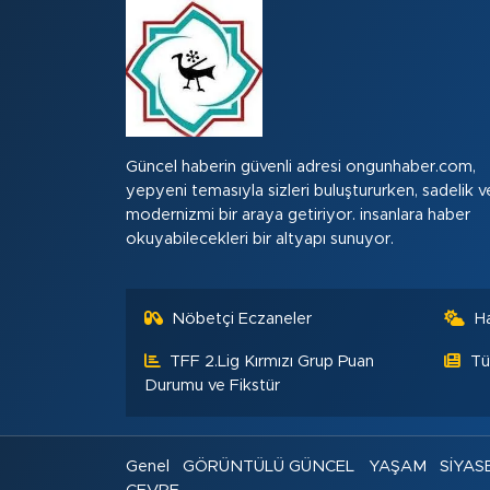
Güncel haberin güvenli adresi ongunhaber.com,
yepyeni temasıyla sizleri buluştururken, sadelik v
modernizmi bir araya getiriyor. insanlara haber
okuyabilecekleri bir altyapı sunuyor.
Nöbetçi Eczaneler
H
TFF 2.Lig Kırmızı Grup Puan
Tü
Durumu ve Fikstür
Genel
GÖRÜNTÜLÜ GÜNCEL
YAŞAM
SİYAS