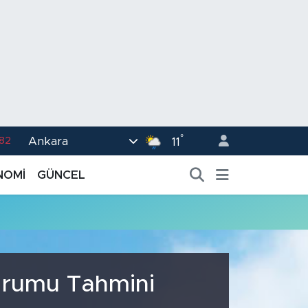
°
Ankara
.82
11
02
NOMİ
GÜNCEL
.19
.18
.19
%0
Durumu Tahmini