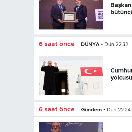
Başkan 
bütüncü
6 saat önce
DÜNYA
•
Dün 22:32
Cumhur
yolcus
6 saat önce
Gündem
•
Dün 22:24