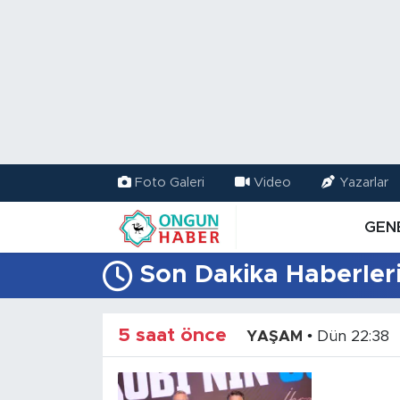
Nöbetçi Eczaneler
Hava Durumu
Namaz Vakitleri
Foto Galeri
Video
Yazarlar
Trafik Durumu
GEN
TFF 2.Lig Kırmızı Grup Puan Durumu ve Fikstür
Son Dakika Haberler
Tüm Manşetler
5 saat önce
YAŞAM
•
Dün 22:38
Son Dakika Haberleri
Haber Arşivi