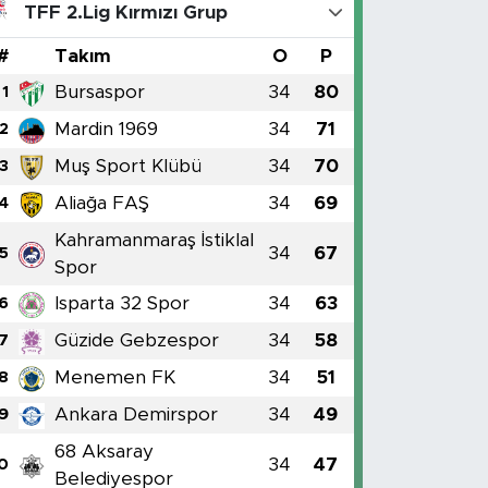
TFF 2.Lig Kırmızı Grup
#
Takım
O
P
Bursaspor
34
80
1
Mardin 1969
34
71
2
Muş Sport Klübü
34
70
3
Aliağa FAŞ
34
69
4
Kahramanmaraş İstiklal
34
67
5
Spor
Isparta 32 Spor
34
63
6
Güzide Gebzespor
34
58
7
Menemen FK
34
51
8
Ankara Demirspor
34
49
9
68 Aksaray
34
47
0
Belediyespor