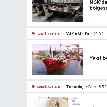
MGK'dan
bölgese
9 saat önce
YAŞAM
•
Dün 19:02
Yakıt b
9 saat önce
Teknoloji
•
Dün 18:52