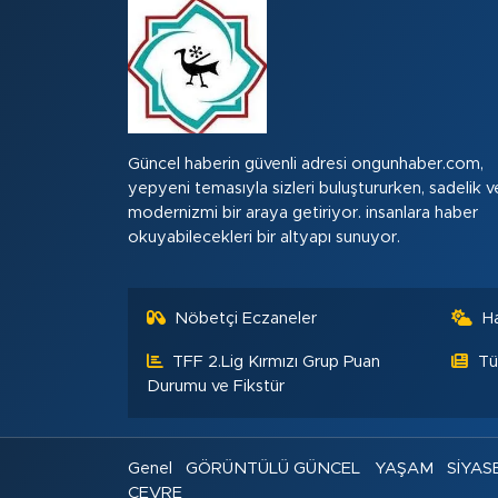
Güncel haberin güvenli adresi ongunhaber.com,
yepyeni temasıyla sizleri buluştururken, sadelik v
modernizmi bir araya getiriyor. insanlara haber
okuyabilecekleri bir altyapı sunuyor.
Nöbetçi Eczaneler
H
TFF 2.Lig Kırmızı Grup Puan
Tü
Durumu ve Fikstür
Genel
GÖRÜNTÜLÜ GÜNCEL
YAŞAM
SİYAS
ÇEVRE