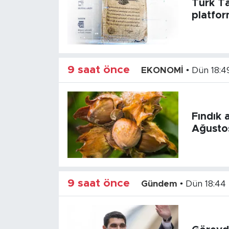
Türk Ta
platfo
9 saat önce
EKONOMİ
•
Dün 18:4
Fındık a
Ağustos
9 saat önce
Gündem
•
Dün 18:44