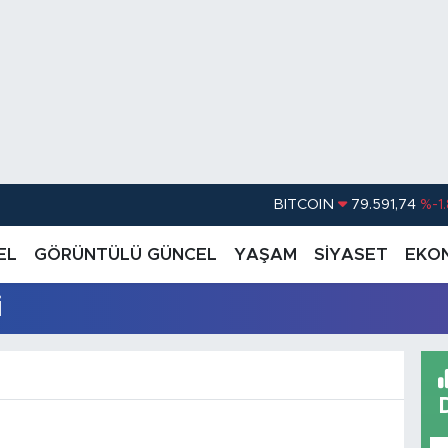
BITCOIN
79.591,74
%-1
DOLAR
45,43620
%0.
EL
GÖRÜNTÜLÜ GÜNCEL
YAŞAM
SİYASET
EKO
EURO
53,38690
%0
i
STERLİN
61,60380
%0
G.ALTIN
6862,09000
%0
BİST100
14.598,00