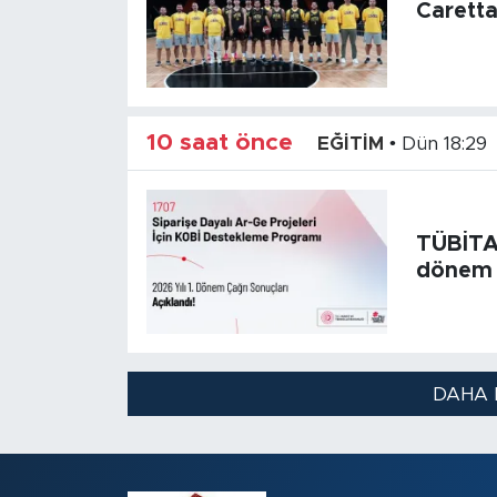
Caretta
10 saat önce
EĞİTİM
•
Dün 18:29
TÜBİTAK
dönem s
DAHA 