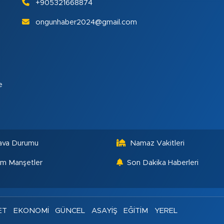
+905321668874
ongunhaber2024@gmail.com
e
ava Durumu
Namaz Vakitleri
m Manşetler
Son Dakika Haberleri
ET
EKONOMİ
GÜNCEL
ASAYİŞ
EĞİTİM
YEREL