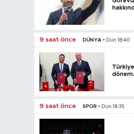
Görevde
hakkınd
9 saat önce
DÜNYA
•
Dün 18:40
Türkiye
dönem..
9 saat önce
SPOR
•
Dün 18:35