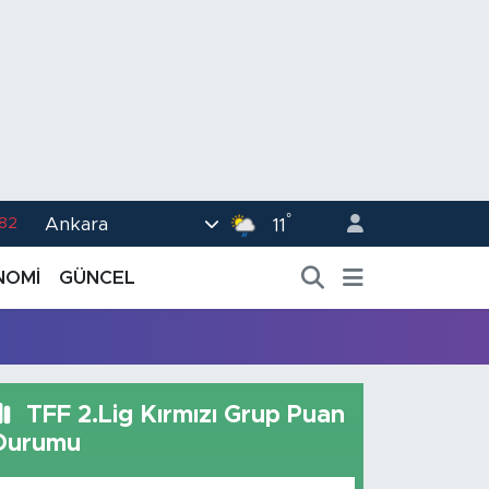
°
Ankara
.82
11
02
NOMİ
GÜNCEL
.19
.18
.19
TFF 2.Lig Kırmızı Grup Puan
%0
Durumu