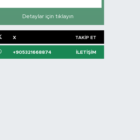
Detaylar için tıklayın
X
TAKIP ET
+905321668874
İLETIŞIM