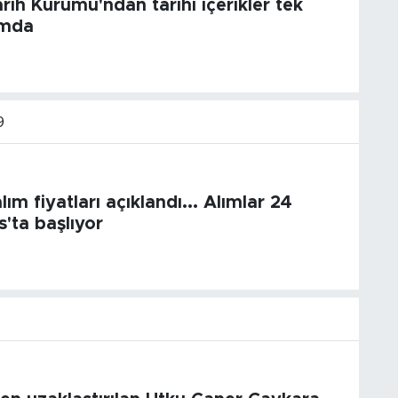
rih Kurumu'ndan tarihi içerikler tek
rmda
9
lım fiyatları açıklandı... Alımlar 24
'ta başlıyor