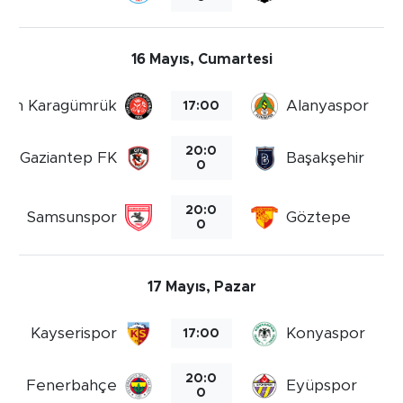
16 Mayıs, Cumartesi
atih Karagümrük
Alanyaspor
17:00
20:0
Gaziantep FK
Başakşehir
0
20:0
Samsunspor
Göztepe
0
17 Mayıs, Pazar
Kayserispor
Konyaspor
17:00
20:0
Fenerbahçe
Eyüpspor
0