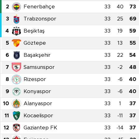
2
Fenerbahçe
33
40
73
3
Trabzonspor
33
25
69
4
Beşiktaş
33
19
59
5
Göztepe
33
13
55
6
Başakşehir
33
22
54
7
Samsunspor
33
-2
48
8
Rizespor
33
-6
40
9
Konyaspor
33
-6
40
10
Alanyaspor
33
1
37
11
Kocaelispor
33
-11
37
12
Gaziantep FK
33
-14
37