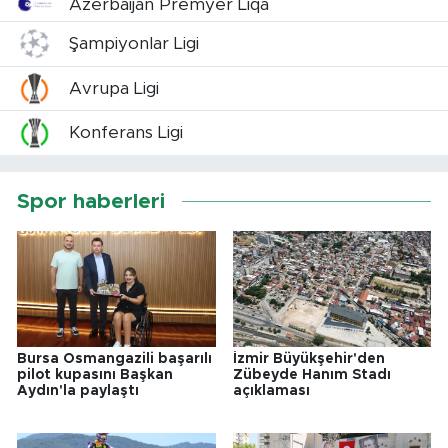
Azerbaijan Premyer Liqa
Şampiyonlar Ligi
Avrupa Ligi
Konferans Ligi
Spor haberleri
Bursa Osmangazili başarılı
İzmir Büyükşehir'den
pilot kupasını Başkan
Zübeyde Hanım Stadı
Aydın'la paylaştı
açıklaması