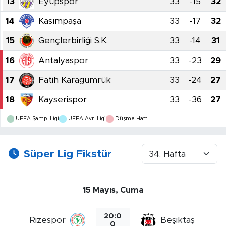
13
Eyüpspor
33
-15
32
14
Kasımpaşa
33
-17
32
15
Gençlerbirliği S.K.
33
-14
31
16
Antalyaspor
33
-23
29
17
Fatih Karagümrük
33
-24
27
18
Kayserispor
33
-36
27
UEFA Şamp. Ligi
UEFA Avr. Ligi
Düşme Hattı
Süper Lig Fikstür
15 Mayıs, Cuma
20:0
Rizespor
Beşiktaş
0