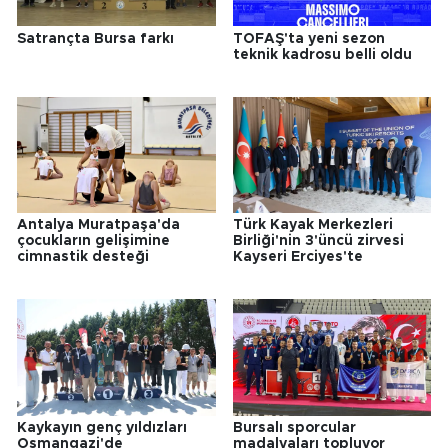
Satrançta Bursa farkı
TOFAŞ'ta yeni sezon
teknik kadrosu belli oldu
Antalya Muratpaşa'da
Türk Kayak Merkezleri
çocukların gelişimine
Birliği'nin 3'üncü zirvesi
cimnastik desteği
Kayseri Erciyes'te
Kaykayın genç yıldızları
Bursalı sporcular
Osmangazi'de
madalyaları topluyor