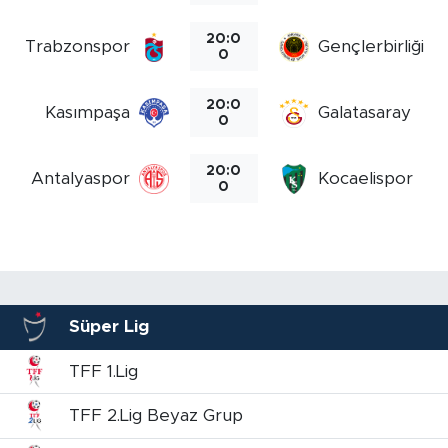
20:0
Trabzonspor
Gençlerbirliği S.
0
20:0
Kasımpaşa
Galatasaray
0
20:0
Antalyaspor
Kocaelispor
0
Süper Lig
TFF 1.Lig
TFF 2.Lig Beyaz Grup