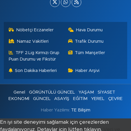
Nöbetçi Eczaneler
Hava Durumu
Namaz Vakitleri
Trafik Durumu
TFF 2.Lig Kırmızı Grup
Tüm Manşetler
Puan Durumu ve Fikstür
Son Dakika Haberleri
Haber Arşivi
Genel
GÖRÜNTÜLÜ GÜNCEL
YAŞAM
SİYASET
EKONOMİ
GÜNCEL
ASAYİŞ
EĞİTİM
YEREL
ÇEVRE
Haber Yazılımı:
TE Bilişim
En iyi site deneyimi sağlamak için çerezlerden
faydalanıyoruz. Detaylar için lütfen tıklayın.
Veri ve