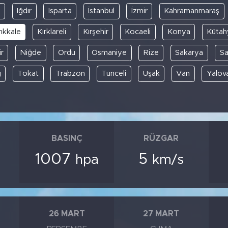
y
Iğdır
Isparta
İstanbul
İzmir
Kahramanmaraş
rıkkale
Kırklareli
Kırşehir
Kocaeli
Konya
Kütah
r
Niğde
Ordu
Osmaniye
Rize
Sakarya
S
ğ
Tokat
Trabzon
Tunceli
Uşak
Van
Yalov
BASINÇ
RÜZGAR
1007
5
hpa
km/s
26 MART
27 MART