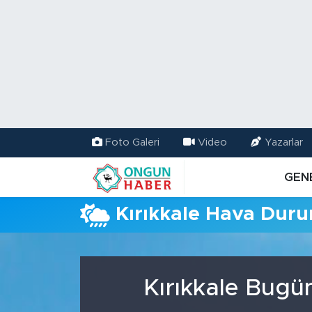
Nöbetçi Eczaneler
Hava Durumu
Namaz Vakitleri
Foto Galeri
Video
Yazarlar
Trafik Durumu
GEN
TFF 2.Lig Kırmızı Grup Puan Durumu ve Fikstür
Kırıkkale Hava Dur
Tüm Manşetler
Son Dakika Haberleri
Kırıkkale Bugü
Haber Arşivi