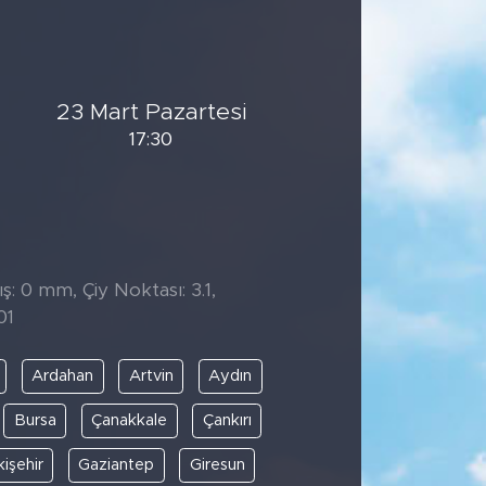
23 Mart Pazartesi
17:30
̧: 0 mm, Çiy Noktası: 3.1,
01
Ardahan
Artvin
Aydın
Bursa
Çanakkale
Çankırı
kişehir
Gaziantep
Giresun