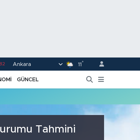
°
Ankara
.82
11
02
NOMİ
GÜNCEL
.19
.18
.19
%0
 Durumu Tahmini