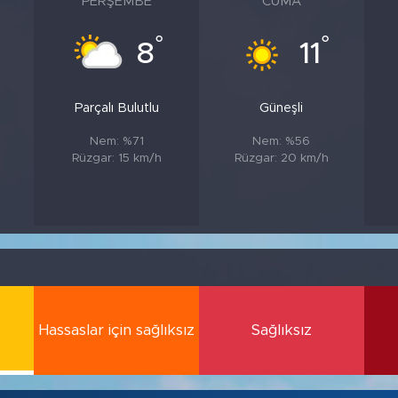
PERŞEMBE
CUMA
°
°
8
11
Parçalı Bulutlu
Güneşli
Nem: %71
Nem: %56
Rüzgar: 15 km/h
Rüzgar: 20 km/h
Hassaslar için sağlıksız
Sağlıksız