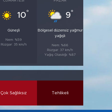
CUMARTESI
PAZAR
°
°
10
9
Güneşli
Bölgesel düzensiz yağmur
yağışlı
Nem: %59
Rüzgar: 35 km/h
Nem: %66
Rüzgar: 37 km/h
Yağış Olasılığı: %87
Çok Sağlıksız
Tehlikeli