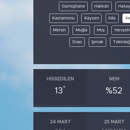
Gümüşhane
Hakkâri
Hata
Kastamonu
Kayseri
Kilis
Kı
Mersin
Muğla
Muş
Nevşehi
Sivas
Şırnak
Tekirda
HISSEDILEN
NEM
°
13
%52
24 MART
25 MART