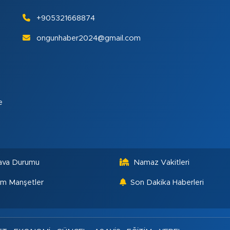
+905321668874
ongunhaber2024@gmail.com
e
ava Durumu
Namaz Vakitleri
m Manşetler
Son Dakika Haberleri