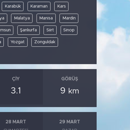
Karabük
Karaman
Kars
ya
Malatya
Manisa
Mardin
amsun
Şanlıurfa
Siirt
Sinop
a
Yozgat
Zonguldak
ÇIY
GÖRÜŞ
3.1
9
km
28 MART
29 MART