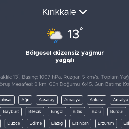
Kırıkkale
°
13
Bölgesel düzensiz yağmur
yağışlı
°
klık: 13
, Basınç: 1007 hPa, Rüzgar: 5 km/s, Toplam Yağıs
örüş Mesafesi: 9 km, Gün Doğumu: 6:45, Gün Batımı: 19:
ahisar
Ağrı
Aksaray
Amasya
Ankara
Antalya
Bayburt
Bilecik
Bingöl
Bitlis
Bolu
Burdur
Düzce
Edirne
Elazığ
Erzincan
Erzurum
Es