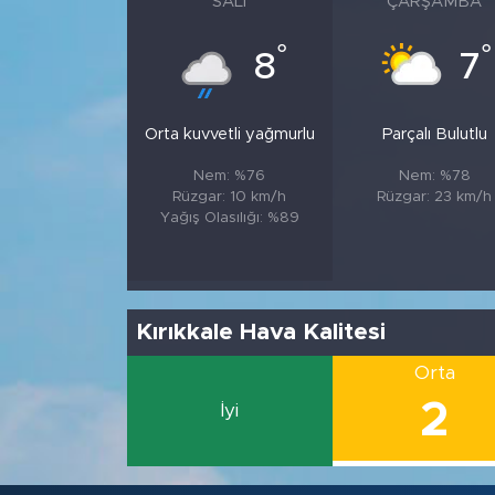
SALI
ÇARŞAMBA
°
°
8
7
Orta kuvvetli yağmurlu
Parçalı Bulutlu
Nem: %76
Nem: %78
Rüzgar: 10 km/h
Rüzgar: 23 km/h
Yağış Olasılığı: %89
Kırıkkale Hava Kalitesi
Orta
2
İyi