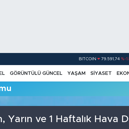
BITCOIN
79.591,74
%-1
DOLAR
45,43620
%0.
EL
GÖRÜNTÜLÜ GÜNCEL
YAŞAM
SİYASET
EKO
EURO
53,38690
%0
umu
STERLİN
61,60380
%0
G.ALTIN
6862,09000
%0
BİST100
14.598,00
n, Yarın ve 1 Haftalık Hava