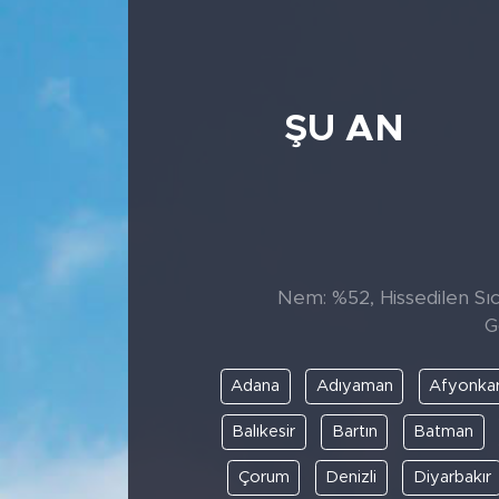
ŞU AN
Nem: %52, Hissedilen Sıca
G
Adana
Adıyaman
Afyonkar
Balıkesir
Bartın
Batman
Çorum
Denizli
Diyarbakır