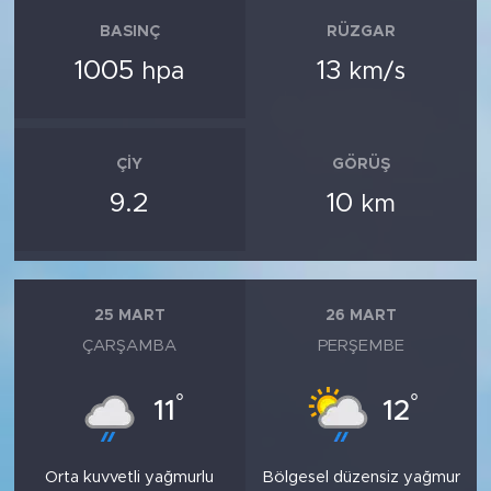
BASINÇ
RÜZGAR
1005
13
hpa
km/s
ÇIY
GÖRÜŞ
9.2
10
km
25 MART
26 MART
ÇARŞAMBA
PERŞEMBE
°
°
11
12
Orta kuvvetli yağmurlu
Bölgesel düzensiz yağmur