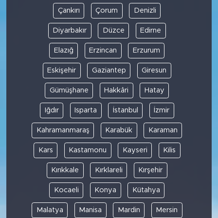
Çankırı
Çorum
Denizli
Diyarbakır
Düzce
Edirne
Elazığ
Erzincan
Erzurum
Eskişehir
Gaziantep
Giresun
Gümüşhane
Hakkâri
Hatay
Iğdır
Isparta
İstanbul
İzmir
Kahramanmaraş
Karabük
Karaman
Kars
Kastamonu
Kayseri
Kilis
Kırıkkale
Kırklareli
Kırşehir
Kocaeli
Konya
Kütahya
Malatya
Manisa
Mardin
Mersin