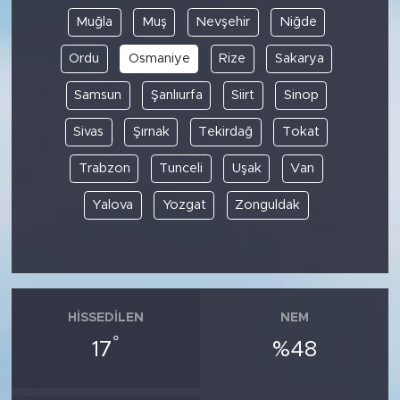
Muğla
Muş
Nevşehir
Niğde
Ordu
Osmaniye
Rize
Sakarya
Samsun
Şanlıurfa
Siirt
Sinop
Sivas
Şırnak
Tekirdağ
Tokat
Trabzon
Tunceli
Uşak
Van
Yalova
Yozgat
Zonguldak
HISSEDILEN
NEM
°
17
%48