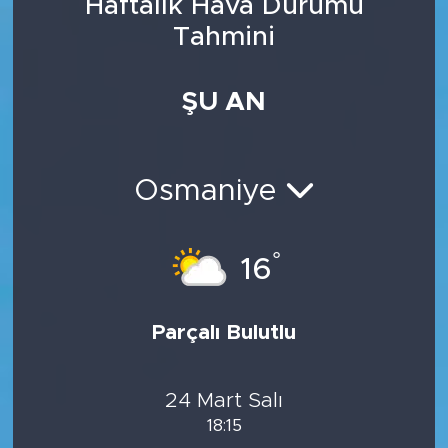
Haftalık Hava Durumu
Tahmini
ŞU AN
Osmaniye
°
16
Parçalı Bulutlu
24 Mart Salı
18:15