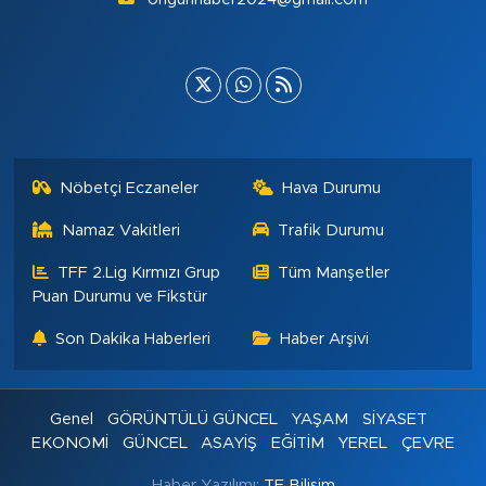
Nöbetçi Eczaneler
Hava Durumu
Namaz Vakitleri
Trafik Durumu
TFF 2.Lig Kırmızı Grup
Tüm Manşetler
Puan Durumu ve Fikstür
Son Dakika Haberleri
Haber Arşivi
Genel
GÖRÜNTÜLÜ GÜNCEL
YAŞAM
SİYASET
EKONOMİ
GÜNCEL
ASAYİŞ
EĞİTİM
YEREL
ÇEVRE
Haber Yazılımı:
TE Bilişim