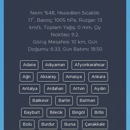
Nem: %48, Hissedilen Sıcaklık:
°
17
, Basınç: 1005 hPa, Rüzgar: 13
km/s, Toplam Yağış: 0 mm, Çiy
Noktası: 9.2,
Görüş Mesafesi: 10 km, Gün
Doğumu: 6:33, Gün Batımı: 18:50
Adana
Adıyaman
Afyonkarahisar
Ağrı
Aksaray
Amasya
Ankara
Antalya
Ardahan
Artvin
Aydın
Balıkesir
Bartın
Batman
Bayburt
Bilecik
Bingöl
Bitlis
Bolu
Burdur
Bursa
Çanakkale