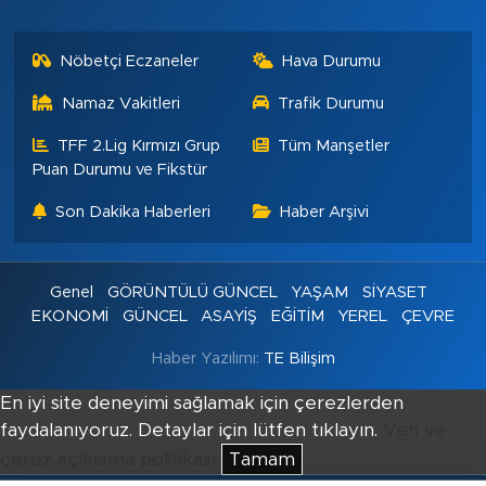
Nöbetçi Eczaneler
Hava Durumu
Namaz Vakitleri
Trafik Durumu
TFF 2.Lig Kırmızı Grup
Tüm Manşetler
Puan Durumu ve Fikstür
Son Dakika Haberleri
Haber Arşivi
Genel
GÖRÜNTÜLÜ GÜNCEL
YAŞAM
SİYASET
EKONOMİ
GÜNCEL
ASAYİŞ
EĞİTİM
YEREL
ÇEVRE
Haber Yazılımı:
TE Bilişim
En iyi site deneyimi sağlamak için çerezlerden
faydalanıyoruz. Detaylar için lütfen tıklayın.
Veri ve
çerez açıklama politikası
Tamam