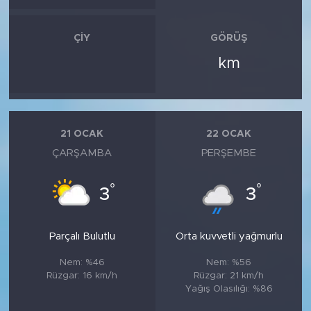
ÇIY
GÖRÜŞ
km
21 OCAK
22 OCAK
ÇARŞAMBA
PERŞEMBE
°
°
3
3
Parçalı Bulutlu
Orta kuvvetli yağmurlu
Nem: %46
Nem: %56
Rüzgar: 16 km/h
Rüzgar: 21 km/h
Yağış Olasılığı: %86