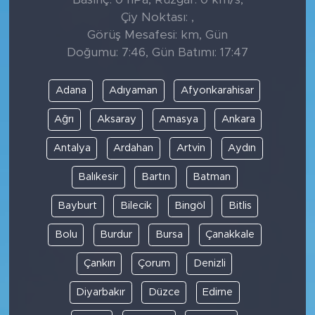
Çiy Noktası: ,
Görüş Mesafesi: km, Gün
Doğumu: 7:46, Gün Batımı: 17:47
Adana
Adıyaman
Afyonkarahisar
Ağrı
Aksaray
Amasya
Ankara
Antalya
Ardahan
Artvin
Aydın
Balıkesir
Bartın
Batman
Bayburt
Bilecik
Bingöl
Bitlis
Bolu
Burdur
Bursa
Çanakkale
Çankırı
Çorum
Denizli
Diyarbakır
Düzce
Edirne