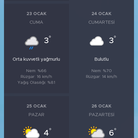
23 OCAK
24 OCAK
CUMA
CUMARTESI
°
°
3
3
Orta kuvvetli yağmurlu
Bulutlu
Nem: %66
Nem: %70
Rüzgar: 16 km/h
Rüzgar: 14 km/h
Yağış Olasılığı: %81
25 OCAK
26 OCAK
PAZAR
PAZARTESI
°
°
4
6