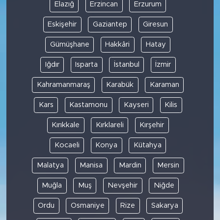
Elazığ
Erzincan
Erzurum
Eskişehir
Gaziantep
Giresun
Gümüşhane
Hakkâri
Hatay
Iğdır
Isparta
İstanbul
İzmir
Kahramanmaraş
Karabük
Karaman
Kars
Kastamonu
Kayseri
Kilis
Kırıkkale
Kırklareli
Kırşehir
Kocaeli
Konya
Kütahya
Malatya
Manisa
Mardin
Mersin
Muğla
Muş
Nevşehir
Niğde
Ordu
Osmaniye
Rize
Sakarya