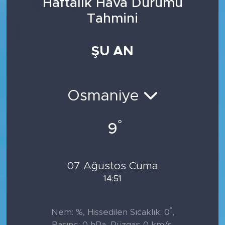
Haftalık Hava Durumu
Tahmini
ŞU AN
Osmaniye
°
9
07 Ağustos Cuma
14:51
°
Nem: %, Hissedilen Sıcaklık: 0
,
Basınç: 0 hPa, Rüzgar: 0 km/s,