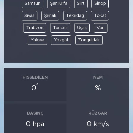
Samsun
Şanlıurfa
Siirt
Sinop
Sivas
Şırnak
Tekirdağ
Tokat
Trabzon
Tunceli
Uşak
Van
Yalova
Yozgat
Zonguldak
HISSEDILEN
NEM
°
0
%
BASINÇ
RÜZGAR
0
0
hpa
km/s