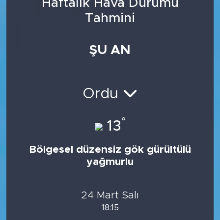
Haftalık Hava Durumu
Tahmini
ŞU AN
Ordu
°
13
Bölgesel düzensiz gök gürültülü
yağmurlu
24 Mart Salı
18:15