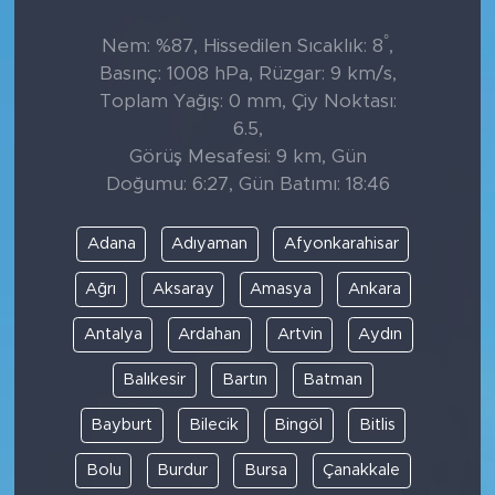
°
Nem: %87, Hissedilen Sıcaklık: 8
,
Basınç: 1008 hPa, Rüzgar: 9 km/s,
Toplam Yağış: 0 mm, Çiy Noktası:
6.5,
Görüş Mesafesi: 9 km, Gün
Doğumu: 6:27, Gün Batımı: 18:46
Adana
Adıyaman
Afyonkarahisar
Ağrı
Aksaray
Amasya
Ankara
Antalya
Ardahan
Artvin
Aydın
Balıkesir
Bartın
Batman
Bayburt
Bilecik
Bingöl
Bitlis
Bolu
Burdur
Bursa
Çanakkale