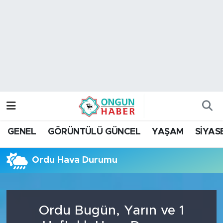
Nöbetçi Eczaneler
Hava Durumu
Namaz Vakitleri
Trafik Durumu
GENEL
GÖRÜNTÜLÜ GÜNCEL
YAŞAM
SİYAS
TFF 2.Lig Kırmızı Grup Puan Durumu ve Fikstür
Ordu Hava Durumu
Tüm Manşetler
Son Dakika Haberleri
Ordu Bugün, Yarın ve 1
Haber Arşivi