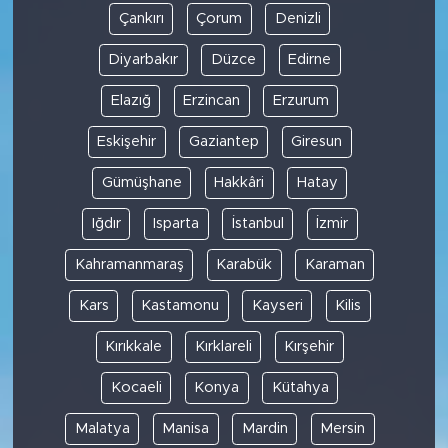
Çankırı
Çorum
Denizli
Diyarbakır
Düzce
Edirne
Elazığ
Erzincan
Erzurum
Eskişehir
Gaziantep
Giresun
Gümüşhane
Hakkâri
Hatay
Iğdır
Isparta
İstanbul
İzmir
Kahramanmaraş
Karabük
Karaman
Kars
Kastamonu
Kayseri
Kilis
Kırıkkale
Kırklareli
Kırşehir
Kocaeli
Konya
Kütahya
Malatya
Manisa
Mardin
Mersin