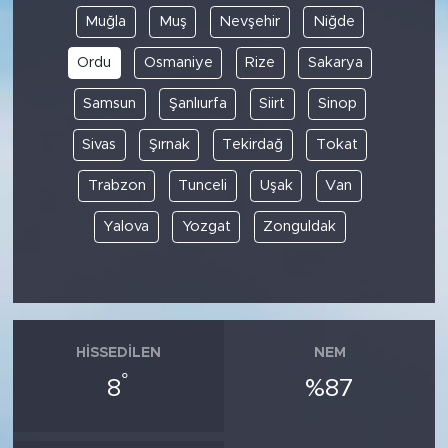
Muğla
Muş
Nevşehir
Niğde
Ordu
Osmaniye
Rize
Sakarya
Samsun
Şanlıurfa
Siirt
Sinop
Sivas
Şırnak
Tekirdağ
Tokat
Trabzon
Tunceli
Uşak
Van
Yalova
Yozgat
Zonguldak
HISSEDILEN
NEM
°
8
%87