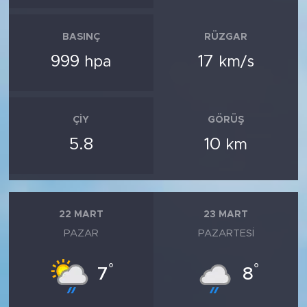
BASINÇ
RÜZGAR
999
17
hpa
km/s
ÇIY
GÖRÜŞ
5.8
10
km
22 MART
23 MART
PAZAR
PAZARTESI
°
°
7
8