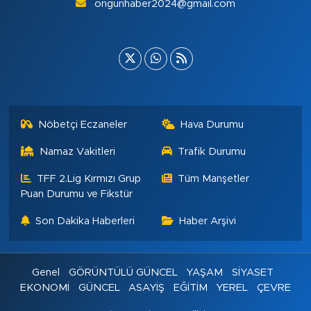
ongunhaber2024@gmail.com
Nöbetçi Eczaneler
Hava Durumu
Namaz Vakitleri
Trafik Durumu
TFF 2.Lig Kırmızı Grup
Tüm Manşetler
Puan Durumu ve Fikstür
Son Dakika Haberleri
Haber Arşivi
Genel
GÖRÜNTÜLÜ GÜNCEL
YAŞAM
SİYASET
EKONOMİ
GÜNCEL
ASAYİŞ
EĞİTİM
YEREL
ÇEVRE