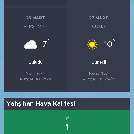
26 MART
27 MART
PERŞEMBE
CUMA
°
°
7
10
Bulutlu
Güneşli
Nem: %74
Nem: %57
Rüzgar: 10 km/h
Rüzgar: 36 km/h
Yahşihan Hava Kalitesi
İyi
1