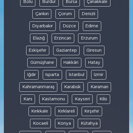
Bolu
Burdur
Bursa
Çanakkale
Çankırı
Çorum
Denizli
Diyarbakır
Düzce
Edirne
Elazığ
Erzincan
Erzurum
Eskişehir
Gaziantep
Giresun
Gümüşhane
Hakkâri
Hatay
Iğdır
Isparta
İstanbul
İzmir
Kahramanmaraş
Karabük
Karaman
Kars
Kastamonu
Kayseri
Kilis
Kırıkkale
Kırklareli
Kırşehir
Kocaeli
Konya
Kütahya