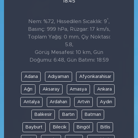
18:45
°
Nem: %72, Hissedilen Sıcaklık: 9
,
Basınç: 999 hPa, Rüzgar: 17 km/s,
Toplam Yağış: 0 mm, Çiy Noktası:
5.8,
Görüş Mesafesi: 10 km, Gün
Doğumu: 6:48, Gün Batımı: 18:59
Adana
Adıyaman
Afyonkarahisar
Ağrı
Aksaray
Amasya
Ankara
Antalya
Ardahan
Artvin
Aydın
Balıkesir
Bartın
Batman
Bayburt
Bilecik
Bingöl
Bitlis