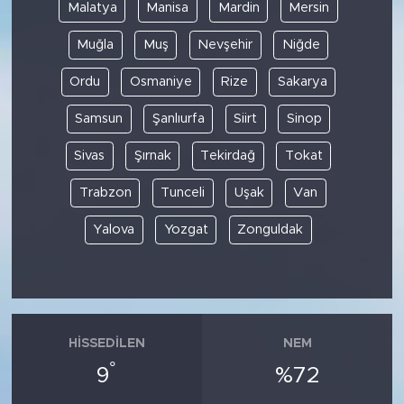
Malatya
Manisa
Mardin
Mersin
Muğla
Muş
Nevşehir
Niğde
Ordu
Osmaniye
Rize
Sakarya
Samsun
Şanlıurfa
Siirt
Sinop
Sivas
Şırnak
Tekirdağ
Tokat
Trabzon
Tunceli
Uşak
Van
Yalova
Yozgat
Zonguldak
HISSEDILEN
NEM
°
9
%72