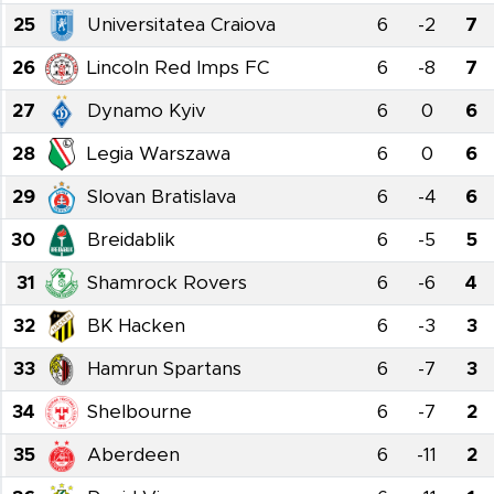
25
Universitatea Craiova
6
-2
7
26
Lincoln Red Imps FC
6
-8
7
27
Dynamo Kyiv
6
0
6
28
Legia Warszawa
6
0
6
29
Slovan Bratislava
6
-4
6
30
Breidablik
6
-5
5
31
Shamrock Rovers
6
-6
4
32
BK Hacken
6
-3
3
33
Hamrun Spartans
6
-7
3
34
Shelbourne
6
-7
2
35
Aberdeen
6
-11
2