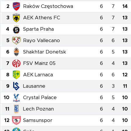
2
Raków Częstochowa
6
7
14
3
AEK Athens FC
6
7
13
4
Sparta Praha
6
7
13
5
Rayo Vallecano
6
6
13
6
Shakhtar Donetsk
6
5
13
7
FSV Mainz 05
6
4
13
8
AEK Larnaca
6
6
12
9
Lausanne
6
3
11
10
Crystal Palace
6
5
10
11
Lech Poznan
6
4
10
12
Samsunspor
6
4
10