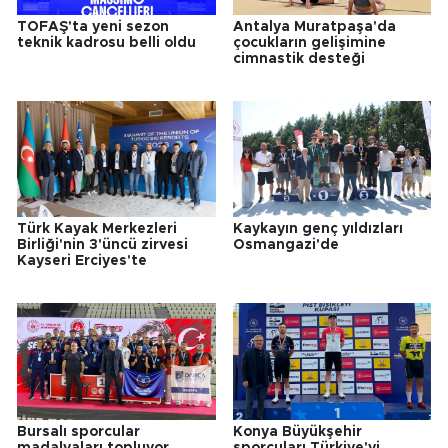
TOFAŞ'ta yeni sezon
Antalya Muratpaşa'da
teknik kadrosu belli oldu
çocukların gelişimine
cimnastik desteği
Türk Kayak Merkezleri
Kaykayın genç yıldızları
Birliği'nin 3'üncü zirvesi
Osmangazi'de
Kayseri Erciyes'te
Bursalı sporcular
Konya Büyükşehir
madalyaları topluyor
sporcuları Türkiye'yi