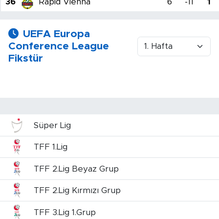
36
Rapid Vienna
6
-11
1
UEFA Europa
Conference League
Fikstür
Süper Lig
TFF 1.Lig
TFF 2.Lig Beyaz Grup
TFF 2.Lig Kırmızı Grup
TFF 3.Lig 1.Grup