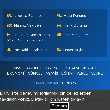
Nöbetçi Eczaneler
Hava Durumu
Namaz Vakitleri
Trafik Durumu
TFF 2.Lig Kırmızı Grup
Tüm Manşetler
Puan Durumu ve Fikstür
Son Dakika Haberleri
Haber Arşivi
Genel
GÖRÜNTÜLÜ GÜNCEL
YAŞAM
SİYASET
EKONOMİ
GÜNCEL
ASAYİŞ
EĞİTİM
YEREL
ÇEVRE
Haber Yazılımı:
TE Bilişim
En iyi site deneyimi sağlamak için çerezlerden
faydalanıyoruz. Detaylar için lütfen tıklayın.
Veri ve
çerez açıklama politikası
Tamam