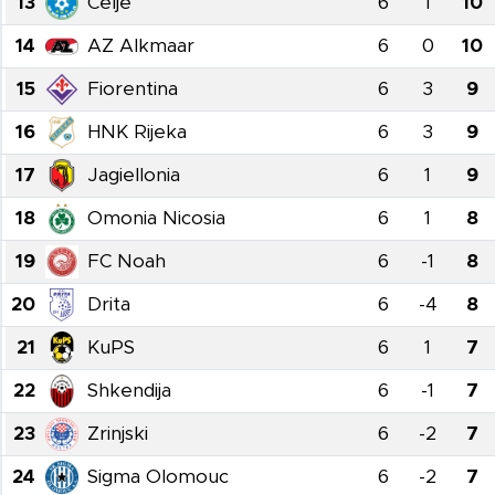
13
Celje
6
1
10
14
AZ Alkmaar
6
0
10
15
Fiorentina
6
3
9
16
HNK Rijeka
6
3
9
17
Jagiellonia
6
1
9
18
Omonia Nicosia
6
1
8
19
FC Noah
6
-1
8
20
Drita
6
-4
8
21
KuPS
6
1
7
22
Shkendija
6
-1
7
23
Zrinjski
6
-2
7
24
Sigma Olomouc
6
-2
7