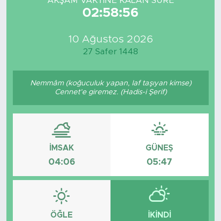
AKŞAM VAKTİNE KALAN SÜRE
02:58:56
10 Ağustos 2026
27 Safer 1448
Nemmâm (koğuculuk yapan, laf taşıyan kimse)
Cennet’e giremez. (Hadis-i Şerif)
İMSAK
GÜNEŞ
04:06
05:47
ÖĞLE
İKINDI