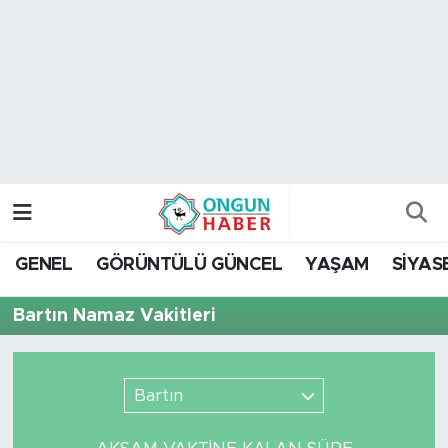
Nöbetçi Eczaneler
Hava Durumu
Namaz Vakitleri
Trafik Durumu
GENEL
GÖRÜNTÜLÜ GÜNCEL
YAŞAM
SİYAS
TFF 2.Lig Kırmızı Grup Puan Durumu ve Fikstür
Bartın Namaz Vakitleri
Tüm Manşetler
Son Dakika Haberleri
Bartın
Haber Arşivi