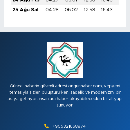
25 Ağu Sal
04:28
06:02
12:58
16:43
19:4
Güncel haberin güvenli adresi ongunhaber.com, yepyeni
temasıyla sizleri buluştururken, sadelik ve modernizmi bir
araya getiriyor. insanlara haber okuyabilecekleri bir altyapı
sunuyor.
+905321668874