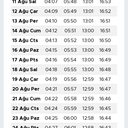
11 Ağu Sal
04:07
05:48
13:01
16:53
20:
12 Ağu Çar
04:09
05:49
13:01
16:52
20:
13 Ağu Per
04:10
05:50
13:01
16:51
20:0
14 Ağu Cum
04:12
05:51
13:00
16:51
20:
15 Ağu Cts
04:13
05:52
13:00
16:50
19:5
16 Ağu Paz
04:15
05:53
13:00
16:49
19:5
17 Ağu Pts
04:16
05:54
13:00
16:49
19:5
18 Ağu Sal
04:18
05:55
13:00
16:48
19:5
19 Ağu Çar
04:19
05:56
12:59
16:47
19:5
20 Ağu Per
04:21
05:57
12:59
16:47
19:5
21 Ağu Cum
04:22
05:58
12:59
16:46
19:5
22 Ağu Cts
04:24
05:59
12:59
16:45
19:4
23 Ağu Paz
04:25
06:00
12:58
16:44
19:4
24 Ağu Pts
04:27
06:01
12:58
16:43
19:4