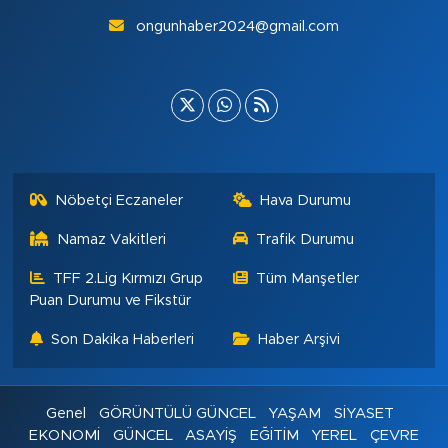
ongunhaber2024@gmail.com
Nöbetçi Eczaneler
Hava Durumu
Namaz Vakitleri
Trafik Durumu
TFF 2.Lig Kırmızı Grup
Tüm Manşetler
Puan Durumu ve Fikstür
Son Dakika Haberleri
Haber Arşivi
Genel
GÖRÜNTÜLÜ GÜNCEL
YAŞAM
SİYASET
EKONOMİ
GÜNCEL
ASAYİŞ
EĞİTİM
YEREL
ÇEVRE