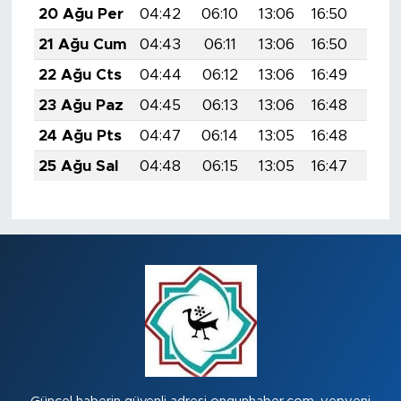
20 Ağu Per
04:42
06:10
13:06
16:50
19:5
21 Ağu Cum
04:43
06:11
13:06
16:50
19:5
22 Ağu Cts
04:44
06:12
13:06
16:49
19:5
23 Ağu Paz
04:45
06:13
13:06
16:48
19:4
24 Ağu Pts
04:47
06:14
13:05
16:48
19:4
25 Ağu Sal
04:48
06:15
13:05
16:47
19:4