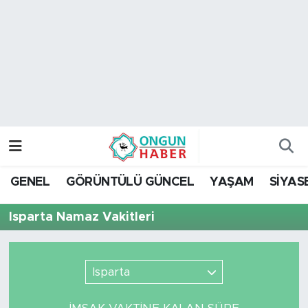
Nöbetçi Eczaneler
Hava Durumu
Namaz Vakitleri
Trafik Durumu
GENEL
GÖRÜNTÜLÜ GÜNCEL
YAŞAM
SİYAS
TFF 2.Lig Kırmızı Grup Puan Durumu ve Fikstür
Isparta Namaz Vakitleri
Tüm Manşetler
Son Dakika Haberleri
Isparta
Haber Arşivi