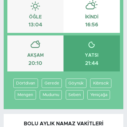
ÖĞLE
İKINDI
13:04
16:56
AKŞAM
YATSI
20:10
21:44
Dörtdivan
Gerede
Göynük
Kıbrıscık
Mengen
Mudurnu
Seben
Yeniçağa
BOLU AYLIK NAMAZ VAKITLERI