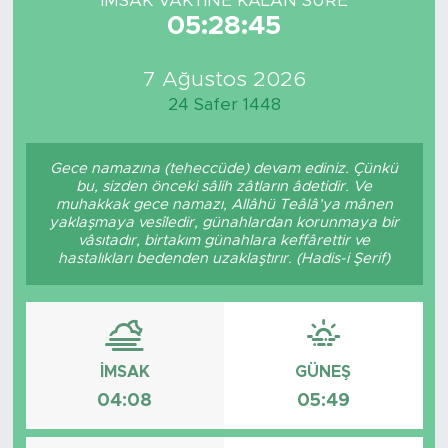
İMSAK VAKTİNE KALAN SÜRE
05:28:45
7 Ağustos 2026
24 Safer 1448
Gece namazına (teheccüde) devam ediniz. Çünkü
bu, sizden önceki sâlih zâtların âdetidir. Ve
muhakkak gece namazı, Allâhü Teâlâ’ya mânen
yaklaşmaya vesîledir, günahlardan korunmaya bir
vâsıtadır, birtakım günahlara keffârettir ve
hastalıkları bedenden uzaklaştırır. (Hadis-i Şerif)
İMSAK
GÜNEŞ
04:08
05:49