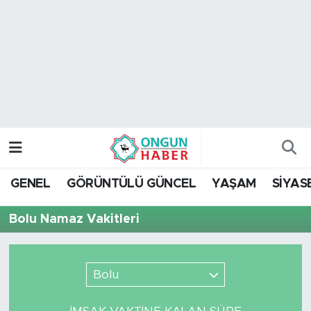
Nöbetçi Eczaneler
Hava Durumu
Namaz Vakitleri
Trafik Durumu
GENEL
GÖRÜNTÜLÜ GÜNCEL
YAŞAM
SİYAS
TFF 2.Lig Kırmızı Grup Puan Durumu ve Fikstür
Bolu Namaz Vakitleri
Tüm Manşetler
Son Dakika Haberleri
Bolu
Haber Arşivi