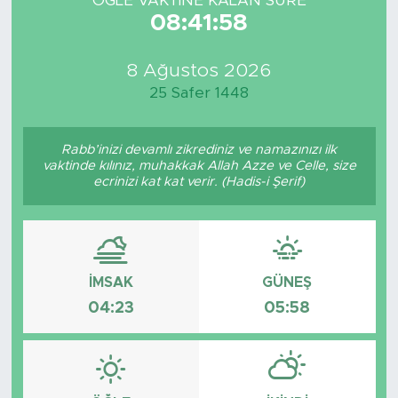
ÖĞLE VAKTİNE KALAN SÜRE
08:41:58
8 Ağustos 2026
25 Safer 1448
Rabb’inizi devamlı zikrediniz ve namazınızı ilk
vaktinde kılınız, muhakkak Allah Azze ve Celle, size
ecrinizi kat kat verir. (Hadis-i Şerif)
İMSAK
GÜNEŞ
04:23
05:58