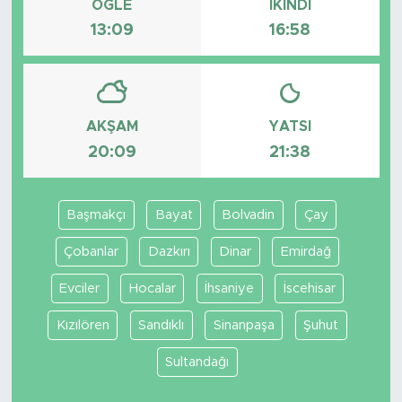
ÖĞLE
İKINDI
13:09
16:58
AKŞAM
YATSI
20:09
21:38
Başmakçı
Bayat
Bolvadin
Çay
Çobanlar
Dazkırı
Dinar
Emirdağ
Evciler
Hocalar
İhsaniye
İscehisar
Kızılören
Sandıklı
Sinanpaşa
Şuhut
Sultandağı