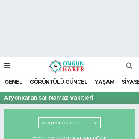
Nöbetçi Eczaneler
Hava Durumu
Namaz Vakitleri
Trafik Durumu
GENEL
GÖRÜNTÜLÜ GÜNCEL
YAŞAM
SİYAS
TFF 2.Lig Kırmızı Grup Puan Durumu ve Fikstür
Afyonkarahisar Namaz Vakitleri
Tüm Manşetler
Son Dakika Haberleri
Afyonkarahisar
Haber Arşivi