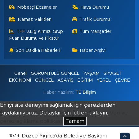
Nöbetçi Eczaneler
Hava Durumu
Namaz Vakitleri
Trafik Durumu
TFF 2.Lig Kırmızı Grup
Tüm Manşetler
Puan Durumu ve Fikstür
Son Dakika Haberleri
Haber Arşivi
Genel
GÖRÜNTÜLÜ GÜNCEL
YAŞAM
SİYASET
EKONOMİ
GÜNCEL
ASAYİŞ
EĞİTİM
YEREL
ÇEVRE
Haber Yazılımı:
TE Bilişim
En iyi site deneyimi sağlamak için çerezlerden
faydalanıyoruz. Detaylar için lütfen tıklayın.
Veri ve
çerez açıklama politikası
Tamam
Düzce Yığılca'da Belediye Başkanı
10:14