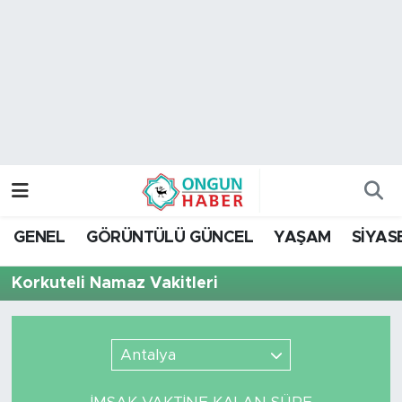
Nöbetçi Eczaneler
Hava Durumu
Namaz Vakitleri
Trafik Durumu
GENEL
GÖRÜNTÜLÜ GÜNCEL
YAŞAM
SİYAS
TFF 2.Lig Kırmızı Grup Puan Durumu ve Fikstür
Korkuteli Namaz Vakitleri
Tüm Manşetler
Son Dakika Haberleri
Antalya
Haber Arşivi