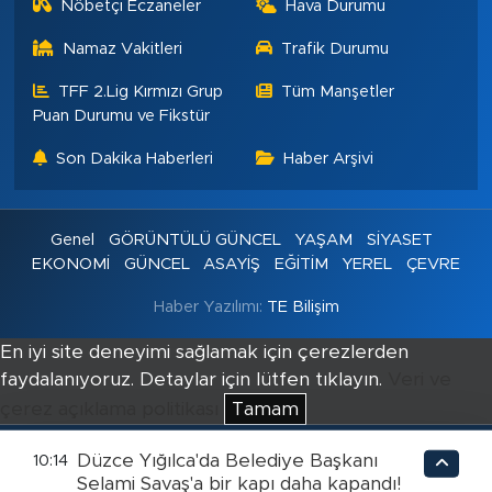
Nöbetçi Eczaneler
Hava Durumu
Namaz Vakitleri
Trafik Durumu
TFF 2.Lig Kırmızı Grup
Tüm Manşetler
Puan Durumu ve Fikstür
Son Dakika Haberleri
Haber Arşivi
Genel
GÖRÜNTÜLÜ GÜNCEL
YAŞAM
SİYASET
EKONOMİ
GÜNCEL
ASAYİŞ
EĞİTİM
YEREL
ÇEVRE
Haber Yazılımı:
TE Bilişim
En iyi site deneyimi sağlamak için çerezlerden
faydalanıyoruz. Detaylar için lütfen tıklayın.
Veri ve
çerez açıklama politikası
Tamam
Düzce Yığılca'da Belediye Başkanı
10:14
Selami Savaş'a bir kapı daha kapandı!