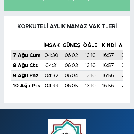
KORKUTELI AYLIK NAMAZ VAKITLERI
İMSAK
GÜNEŞ
ÖĞLE
İKINDI
AKŞA
7 Ağu Cum
04:30
06:02
13:10
16:57
20:0
8 Ağu Cts
04:31
06:03
13:10
16:57
20:0
9 Ağu Paz
04:32
06:04
13:10
16:56
20:0
10 Ağu Pts
04:33
06:05
13:10
16:56
20:0