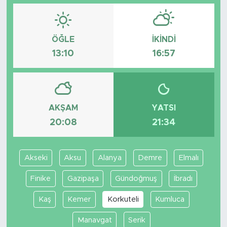
ÖĞLE
İKINDI
13:10
16:57
AKŞAM
YATSI
20:08
21:34
Akseki
Aksu
Alanya
Demre
Elmalı
Finike
Gazipaşa
Gündoğmuş
İbradı
Kaş
Kemer
Korkuteli
Kumluca
Manavgat
Serik