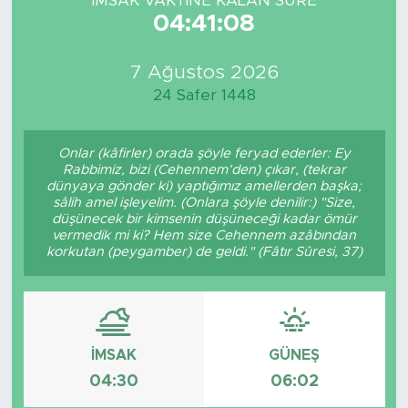
İMSAK VAKTİNE KALAN SÜRE
04:41:08
7 Ağustos 2026
24 Safer 1448
Onlar (kâfirler) orada şöyle feryad ederler: Ey
Rabbimiz, bizi (Cehennem’den) çıkar, (tekrar
dünyaya gönder ki) yaptığımız amellerden başka;
sâlih amel işleyelim. (Onlara şöyle denilir:) "Size,
düşünecek bir kimsenin düşüneceği kadar ömür
vermedik mi ki? Hem size Cehennem azâbından
korkutan (peygamber) de geldi." (Fâtır Sûresi, 37)
İMSAK
GÜNEŞ
04:30
06:02