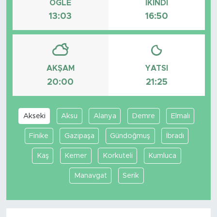
ÖĞLE
İKINDI
13:03
16:50
AKŞAM
YATSI
20:00
21:25
Akseki
Aksu
Alanya
Demre
Elmalı
Finike
Gazipaşa
Gündoğmuş
İbradı
Kaş
Kemer
Korkuteli
Kumluca
Manavgat
Serik