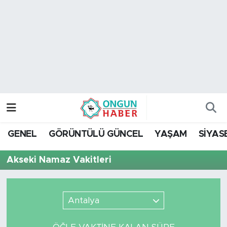
Nöbetçi Eczaneler
Hava Durumu
Namaz Vakitleri
Trafik Durumu
GENEL
GÖRÜNTÜLÜ GÜNCEL
YAŞAM
SİYAS
TFF 2.Lig Kırmızı Grup Puan Durumu ve Fikstür
Akseki Namaz Vakitleri
Tüm Manşetler
Son Dakika Haberleri
Antalya
Haber Arşivi