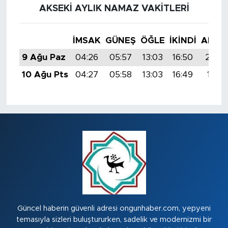
AKSEKI AYLIK NAMAZ VAKITLERI
İMSAK
GÜNEŞ
ÖĞLE
İKINDI
AKŞA
9 Ağu Paz
04:26
05:57
13:03
16:50
20:0
10 Ağu Pts
04:27
05:58
13:03
16:49
19:58
Güncel haberin güvenli adresi ongunhaber.com, yepyeni
temasıyla sizleri buluştururken, sadelik ve modernizmi bir