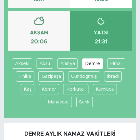
AKŞAM
YATSI
20:06
21:31
Akseki
Aksu
Alanya
Demre
Elmalı
Finike
Gazipaşa
Gündoğmuş
İbradı
Kaş
Kemer
Korkuteli
Kumluca
Manavgat
Serik
DEMRE AYLIK NAMAZ VAKITLERI