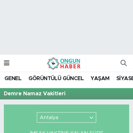
Nöbetçi Eczaneler
Hava Durumu
Namaz Vakitleri
Trafik Durumu
GENEL
GÖRÜNTÜLÜ GÜNCEL
YAŞAM
SİYAS
TFF 2.Lig Kırmızı Grup Puan Durumu ve Fikstür
Demre Namaz Vakitleri
Tüm Manşetler
Son Dakika Haberleri
Antalya
Haber Arşivi