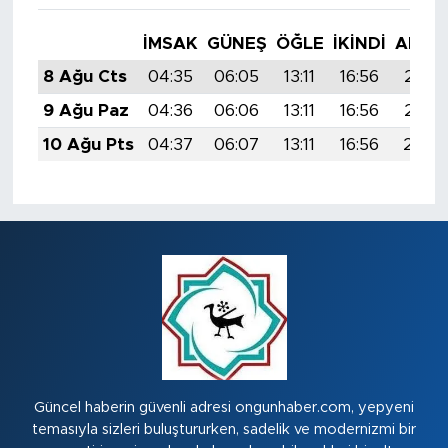
İMSAK
GÜNEŞ
ÖĞLE
İKINDI
AKŞA
8 Ağu Cts
04:35
06:05
13:11
16:56
20:0
9 Ağu Paz
04:36
06:06
13:11
16:56
20:0
10 Ağu Pts
04:37
06:07
13:11
16:56
20:0
Güncel haberin güvenli adresi ongunhaber.com, yepyeni
temasıyla sizleri buluştururken, sadelik ve modernizmi bir