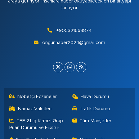
araya getiriyor. insanlara haber okuyabilecekleri bir altyapı
sunuyor.
+905321668874
ongunhaber2024@gmail.com
Nöbetçi Eczaneler
Hava Durumu
Namaz Vakitleri
Trafik Durumu
TFF 2.Lig Kırmızı Grup
Tüm Manşetler
Puan Durumu ve Fikstür