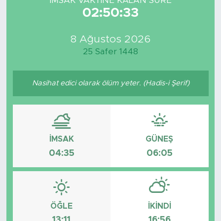
İMSAK VAKTİNE KALAN SÜRE
02:50:33
8 Ağustos 2026
25 Safer 1448
Nasihat edici olarak ölüm yeter. (Hadis-i Şerif)
İMSAK
GÜNEŞ
04:35
06:05
ÖĞLE
İKINDI
13:11
16:56