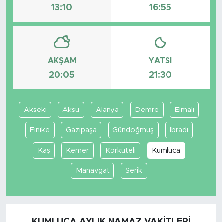
13:10
16:55
AKŞAM
YATSI
20:05
21:30
Akseki
Aksu
Alanya
Demre
Elmalı
Finike
Gazipaşa
Gündoğmuş
İbradı
Kaş
Kemer
Korkuteli
Kumluca
Manavgat
Serik
KUMLUCA AYLIK NAMAZ VAKITLERI