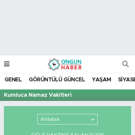
Nöbetçi Eczaneler
Hava Durumu
Namaz Vakitleri
Trafik Durumu
GENEL
GÖRÜNTÜLÜ GÜNCEL
YAŞAM
SİYAS
TFF 2.Lig Kırmızı Grup Puan Durumu ve Fikstür
Kumluca Namaz Vakitleri
Tüm Manşetler
Son Dakika Haberleri
Antalya
Haber Arşivi