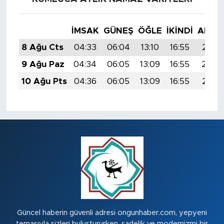
İMSAK
GÜNEŞ
ÖĞLE
İKINDI
AKŞA
8 Ağu Cts
04:33
06:04
13:10
16:55
20:0
9 Ağu Paz
04:34
06:05
13:09
16:55
20:0
10 Ağu Pts
04:36
06:05
13:09
16:55
20:0
Güncel haberin güvenli adresi ongunhaber.com, yepyeni
temasıyla sizleri buluştururken, sadelik ve modernizmi bir