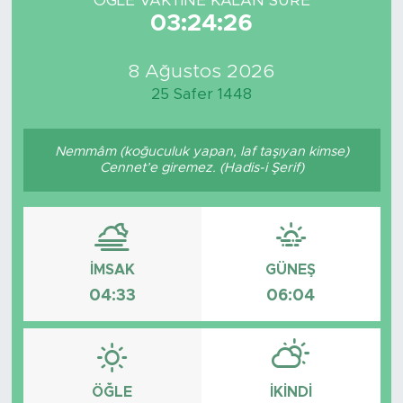
ÖĞLE VAKTİNE KALAN SÜRE
03:24:26
8 Ağustos 2026
25 Safer 1448
Nemmâm (koğuculuk yapan, laf taşıyan kimse)
Cennet’e giremez. (Hadis-i Şerif)
İMSAK
GÜNEŞ
04:33
06:04
ÖĞLE
İKINDI