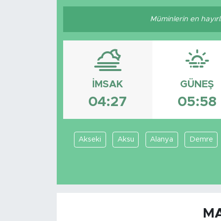
Müminlerin en hayırlıl
İMSAK
GÜNEŞ
04:27
05:58
Akseki
Aksu
Alanya
Demre
MA