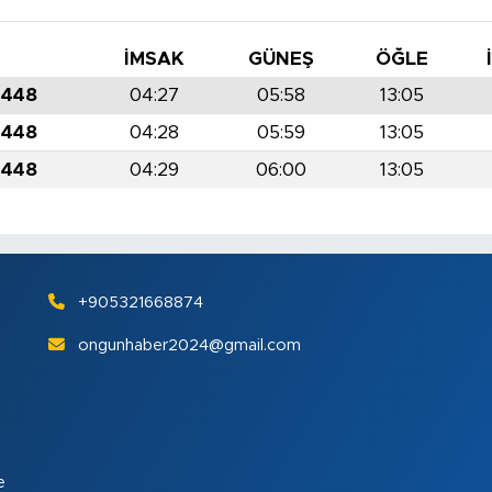
İMSAK
GÜNEŞ
ÖĞLE
1448
04:27
05:58
13:05
1448
04:28
05:59
13:05
1448
04:29
06:00
13:05
+905321668874
ongunhaber2024@gmail.com
e