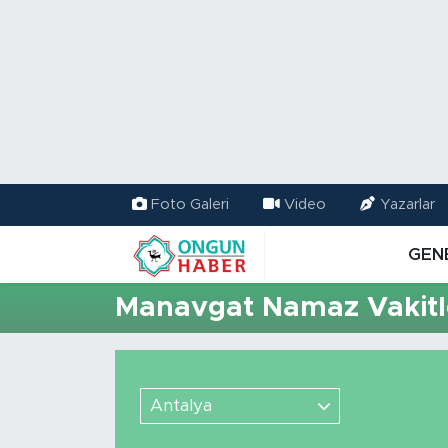
Nöbetçi Eczaneler
Hava Durumu
Namaz Vakitleri
Foto Galeri
Video
Yazarlar
Trafik Durumu
GEN
TFF 2.Lig Kırmızı Grup Puan Durumu ve Fikstür
Manavgat Namaz Vakitl
Tüm Manşetler
Son Dakika Haberleri
Antalya
Haber Arşivi