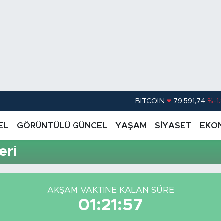
BITCOIN
79.591,74
%-1
DOLAR
45,43620
%0.
EL
GÖRÜNTÜLÜ GÜNCEL
YAŞAM
SİYASET
EKO
EURO
53,38690
%0
eri
STERLİN
61,60380
%0
G.ALTIN
6862,09000
%0
AKŞAM VAKTİNE KALAN SÜRE
BİST100
14.598,00
01:21:57