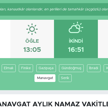
arı, kanaatkâr olanlarıdır, en şerlileri de tamahkâr (açgözlü) olanl
ÖĞLE
İKINDI
13:05
16:51
Elmalı
Finike
Gazipaşa
Gündoğmuş
İbradı
Manavgat
Serik
NAVGAT AYLIK NAMAZ VAKITL