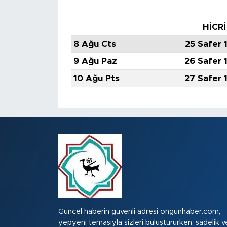
HİCRİ
8 Ağu Cts
25 Safer 
9 Ağu Paz
26 Safer 
10 Ağu Pts
27 Safer 
Güncel haberin güvenli adresi ongunhaber.com,
yepyeni temasıyla sizleri buluştururken, sadelik v