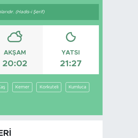
arıdır. (Hadis-i Şerif)
AKŞAM
YATSI
20:02
21:27
Kaş
Kemer
Korkuteli
Kumluca
ERI