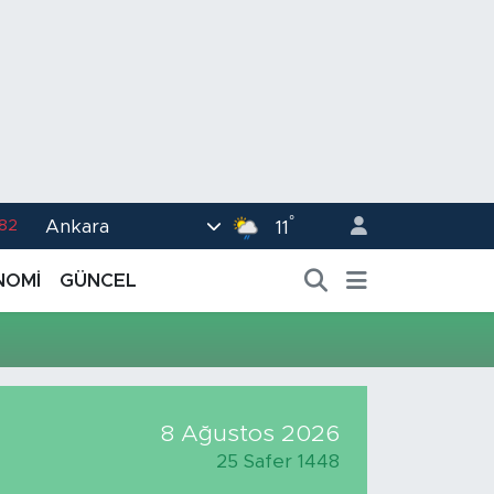
°
Ankara
.82
11
02
NOMİ
GÜNCEL
.19
.18
.19
%0
8 Ağustos 2026
25 Safer 1448