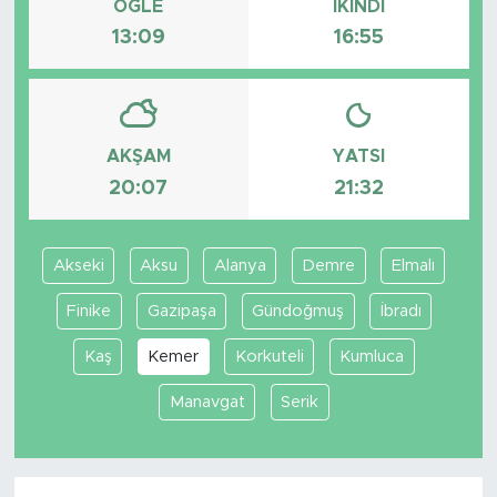
ÖĞLE
İKINDI
13:09
16:55
AKŞAM
YATSI
20:07
21:32
Akseki
Aksu
Alanya
Demre
Elmalı
Finike
Gazipaşa
Gündoğmuş
İbradı
Kaş
Kemer
Korkuteli
Kumluca
Manavgat
Serik