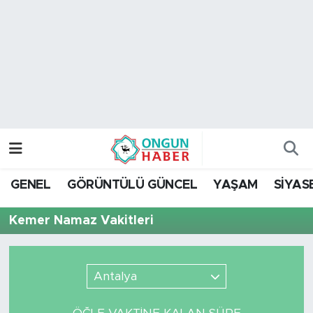
Nöbetçi Eczaneler
Hava Durumu
Namaz Vakitleri
Trafik Durumu
GENEL
GÖRÜNTÜLÜ GÜNCEL
YAŞAM
SİYAS
TFF 2.Lig Kırmızı Grup Puan Durumu ve Fikstür
Kemer Namaz Vakitleri
Tüm Manşetler
Son Dakika Haberleri
Antalya
Haber Arşivi