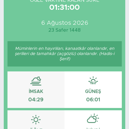
ÖĞLE VAKTİNE KALAN SÜRE
01:31:00
6 Ağustos 2026
23 Safer 1448
Müminlerin en hayırlıları, kanaatkâr olanlarıdır, en
şerlileri de tamahkâr (açgözlü) olanlarıdır. (Hadis-i
Şerif)
İMSAK
GÜNEŞ
04:29
06:01