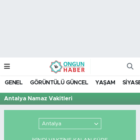
Nöbetçi Eczaneler
Hava Durumu
Namaz Vakitleri
Trafik Durumu
GENEL
GÖRÜNTÜLÜ GÜNCEL
YAŞAM
SİYAS
TFF 2.Lig Kırmızı Grup Puan Durumu ve Fikstür
Antalya Namaz Vakitleri
Tüm Manşetler
Son Dakika Haberleri
Antalya
Haber Arşivi