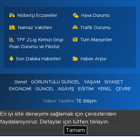
Nöbetçi Eczaneler
Hava Durumu
Namaz Vakitleri
Trafik Durumu
TFF 2.Lig Kırmızı Grup
Tüm Manşetler
Puan Durumu ve Fikstür
Son Dakika Haberleri
Haber Arşivi
Genel
GÖRÜNTÜLÜ GÜNCEL
YAŞAM
SİYASET
EKONOMİ
GÜNCEL
ASAYİŞ
EĞİTİM
YEREL
ÇEVRE
Haber Yazılımı:
TE Bilişim
En iyi site deneyimi sağlamak için çerezlerden
faydalanıyoruz. Detaylar için lütfen tıklayın.
Veri ve
çerez açıklama politikası
Tamam