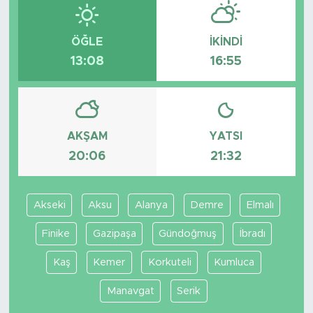
ÖĞLE
İKINDI
13:08
16:55
AKŞAM
YATSI
20:06
21:32
Akseki
Aksu
Alanya
Demre
Elmalı
Finike
Gazipaşa
Gündoğmuş
İbradı
Kaş
Kemer
Korkuteli
Kumluca
Manavgat
Serik