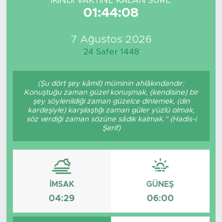
İKINDI VAKTİNE KALAN SÜRE
01:44:08
7 Ağustos 2026
24 Safer 1448
(Şu dört şey kâmil) müminin ahlâkındandır:
Konuştuğu zaman güzel konuşmak, (kendisine) bir
şey söylenildiği zaman güzelce dinlemek, (din
kardeşiyle) karşılaştığı zaman güler yüzlü olmak,
söz verdiği zaman sözüne sâdık kalmak.” (Hadis-i
Şerif)
İMSAK
GÜNEŞ
04:29
06:00