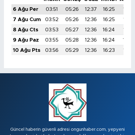
6 Ağu Per
03:51
05:26
12:37
16:25
19:38
7 Ağu Cum
03:52
05:26
12:36
16:25
19:36
8 Ağu Cts
03:53
05:27
12:36
16:24
19:35
9 Ağu Paz
03:55
05:28
12:36
16:24
19:3
10 Ağu Pts
03:56
05:29
12:36
16:23
19:33
Güncel haberin güvenli adresi ongunhaber.com, yepyeni