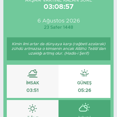
AKŞAM VAKTİNE KALAN SÜRE
03:08:57
6 Ağustos 2026
23 Safer 1448
Kimin ilmi artar da dünyaya karşı (rağbeti azalarak)
zühdü artmazsa o kimsenin ancak Allâhü Teâlâ’dan
uzaklığı artmış olur. (Hadis-i Şerif)
İMSAK
GÜNEŞ
03:51
05:26