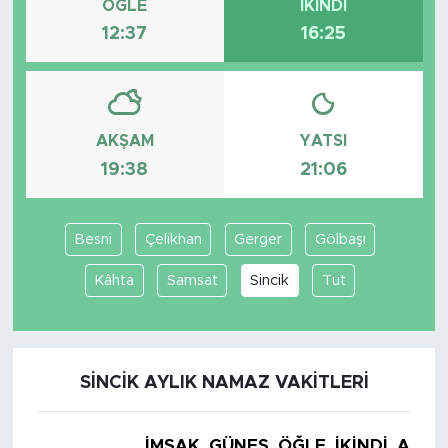
ÖĞLE
İKINDI
12:37
16:25
AKŞAM
YATSI
19:38
21:06
Besni
Çelikhan
Gerger
Gölbaşı
Kâhta
Samsat
Sincik
Tut
SINCIK AYLIK NAMAZ VAKITLERI
İMSAK
GÜNEŞ
ÖĞLE
İKINDI
AKŞA