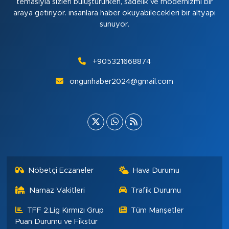
temasıyla sizleri buluştururken, sadelik ve modernizmi bir
araya getiriyor. insanlara haber okuyabilecekleri bir altyapı
sunuyor.
+905321668874
ongunhaber2024@gmail.com
Nöbetçi Eczaneler
Hava Durumu
Namaz Vakitleri
Trafik Durumu
TFF 2.Lig Kırmızı Grup
Tüm Manşetler
Puan Durumu ve Fikstür