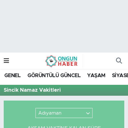
Nöbetçi Eczaneler
Hava Durumu
Namaz Vakitleri
Trafik Durumu
GENEL
GÖRÜNTÜLÜ GÜNCEL
YAŞAM
SİYAS
TFF 2.Lig Kırmızı Grup Puan Durumu ve Fikstür
Sincik Namaz Vakitleri
Tüm Manşetler
Son Dakika Haberleri
Adıyaman
Haber Arşivi