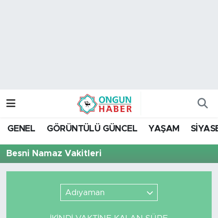
Nöbetçi Eczaneler
Hava Durumu
Namaz Vakitleri
Trafik Durumu
GENEL
GÖRÜNTÜLÜ GÜNCEL
YAŞAM
SİYAS
TFF 2.Lig Kırmızı Grup Puan Durumu ve Fikstür
Besni Namaz Vakitleri
Tüm Manşetler
Son Dakika Haberleri
Adıyaman
Haber Arşivi