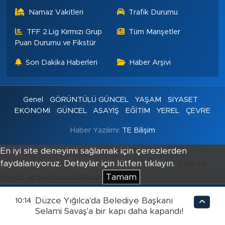
Namaz Vakitleri
Trafik Durumu
TFF 2.Lig Kırmızı Grup
Tüm Manşetler
Puan Durumu ve Fikstür
Son Dakika Haberleri
Haber Arşivi
Genel
GÖRÜNTÜLÜ GÜNCEL
YAŞAM
SİYASET
EKONOMİ
GÜNCEL
ASAYİŞ
EĞİTİM
YEREL
ÇEVRE
Haber Yazılımı:
TE Bilişim
En iyi site deneyimi sağlamak için çerezlerden
faydalanıyoruz. Detaylar için lütfen tıklayın.
Veri ve
çerez açıklama politikası
Tamam
Düzce Yığılca'da Belediye Başkanı
10:14
Selami Savaş'a bir kapı daha kapandı!