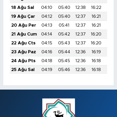
18 Ağu Sal
04:10
05:40
12:38
16:22
19:2
19 Ağu Çar
04:12
05:40
12:37
16:21
19:2
20 Ağu Per
04:13
05:41
12:37
16:21
19:2
21 Ağu Cum
04:14
05:42
12:37
16:20
19:2
22 Ağu Cts
04:15
05:43
12:37
16:20
19:2
23 Ağu Paz
04:16
05:44
12:36
16:19
19:1
24 Ağu Pts
04:18
05:45
12:36
16:18
19:1
25 Ağu Sal
04:19
05:46
12:36
16:18
19:1