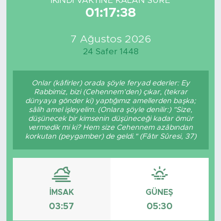
İKINDI VAKTİNE KALAN SÜRE
01:17:38
7 Ağustos 2026
24 Safer 1448
Onlar (kâfirler) orada şöyle feryad ederler: Ey
Rabbimiz, bizi (Cehennem’den) çıkar, (tekrar
dünyaya gönder ki) yaptığımız amellerden başka;
sâlih amel işleyelim. (Onlara şöyle denilir:) "Size,
düşünecek bir kimsenin düşüneceği kadar ömür
vermedik mi ki? Hem size Cehennem azâbından
korkutan (peygamber) de geldi." (Fâtır Sûresi, 37)
İMSAK
GÜNEŞ
03:57
05:30