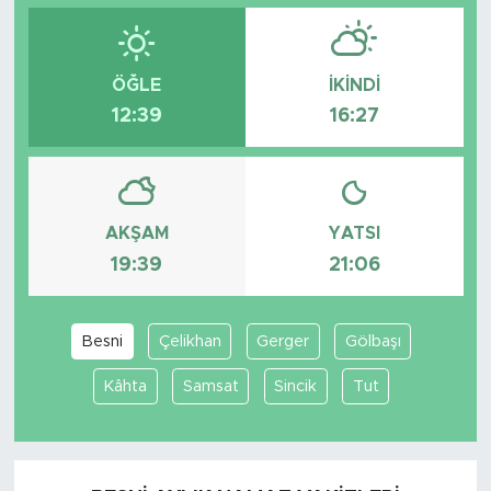
ÖĞLE
İKINDI
12:39
16:27
AKŞAM
YATSI
19:39
21:06
Besni
Çelikhan
Gerger
Gölbaşı
Kâhta
Samsat
Sincik
Tut