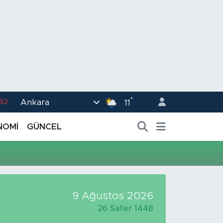
°
Ankara
.82
11
02
NOMİ
GÜNCEL
.19
.18
.19
%0
9 Ağustos 2026
26 Safer 1448