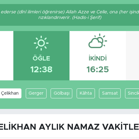
derse (dînî ilimleri öğrenirse) Allah Azze ve Celle, ona (her işi
rızıklandırıverir. (Hadis-i Şerif)
ÖĞLE
İKINDI
12:38
16:25
Çelikhan
Gerger
Gölbaşı
Kâhta
Samsat
Sinci
ELIKHAN AYLIK NAMAZ VAKITLE