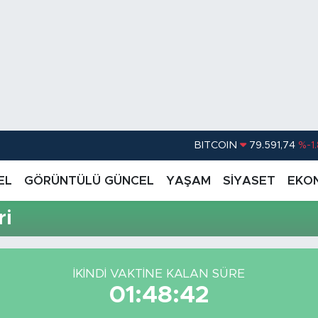
BITCOIN
79.591,74
%-1
DOLAR
45,43620
%0.
EL
GÖRÜNTÜLÜ GÜNCEL
YAŞAM
SİYASET
EKO
EURO
53,38690
%0
ri
STERLİN
61,60380
%0
G.ALTIN
6862,09000
%0
İKINDI VAKTİNE KALAN SÜRE
BİST100
14.598,00
01:48:42