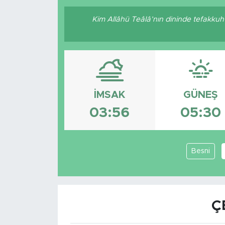
Kim Allâhü Teâlâ’nın dininde tefakkuh e
İMSAK
GÜNEŞ
03:56
05:30
Besni
Ç