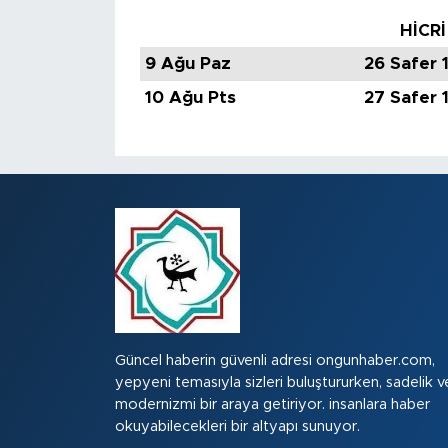
HİCRİ
9 Ağu Paz
26 Safer 
10 Ağu Pts
27 Safer 
Güncel haberin güvenli adresi ongunhaber.com,
yepyeni temasıyla sizleri buluştururken, sadelik v
modernizmi bir araya getiriyor. insanlara haber
okuyabilecekleri bir altyapı sunuyor.