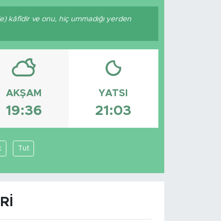
nde) kâfîdir ve onu, hiç ummadığı yerden
AKŞAM
YATSI
19:36
21:03
k
Tut
RI