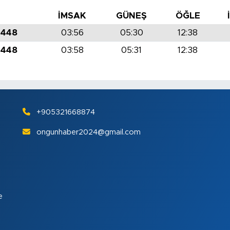
İMSAK
GÜNEŞ
ÖĞLE
1448
03:56
05:30
12:38
1448
03:58
05:31
12:38
+905321668874
ongunhaber2024@gmail.com
e