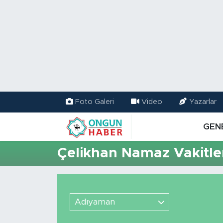
Nöbetçi Eczaneler
Hava Durumu
Namaz Vakitleri
Foto Galeri
Video
Yazarlar
Trafik Durumu
GEN
TFF 2.Lig Kırmızı Grup Puan Durumu ve Fikstür
Çelikhan Namaz Vakitle
Tüm Manşetler
Son Dakika Haberleri
Adıyaman
Haber Arşivi