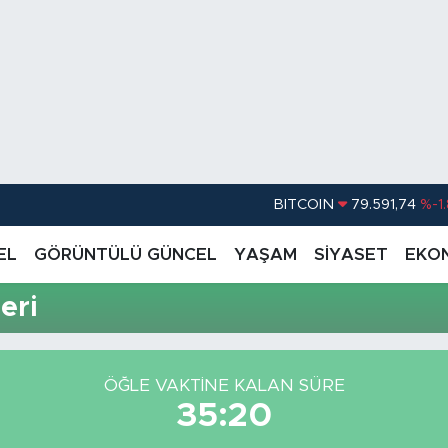
BITCOIN
79.591,74
%-1
DOLAR
45,43620
%0.
EL
GÖRÜNTÜLÜ GÜNCEL
YAŞAM
SİYASET
EKO
EURO
53,38690
%0
eri
STERLİN
61,60380
%0
G.ALTIN
6862,09000
%0
ÖĞLE VAKTİNE KALAN SÜRE
BİST100
14.598,00
35:20