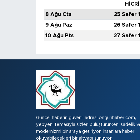
HİCRİ
8 Ağu Cts
25 Safer 
9 Ağu Paz
26 Safer 
10 Ağu Pts
27 Safer 
Güncel haberin güvenli adresi ongunhaber.com,
yepyeni temasıyla sizleri buluştururken, sadelik v
modernizmi bir araya getiriyor. insanlara haber
okuyabilecekleri bir altyapı sunuyor.