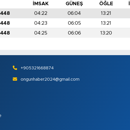
İMSAK
GÜNEŞ
ÖĞLE
1448
04:22
06:04
13:21
1448
04:23
06:05
13:21
1448
04:25
06:06
13:20
+905321668874
ongunhaber2024@gmail.com
e