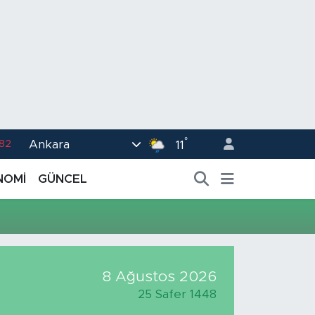
°
Ankara
.82
11
02
NOMİ
GÜNCEL
.19
.18
.19
%0
8 Ağustos 2026
25 Safer 1448