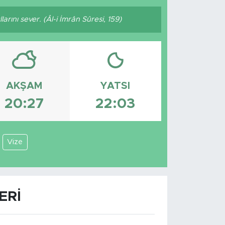
rını sever. (Âl-i İmrân Sûresi, 159)
AKŞAM
YATSI
20:27
22:03
Vize
ERI