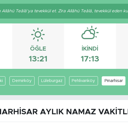
llâhü Teâlâ’ya tevekkül et. Zira Allâhü Teâlâ, tevekkül eden kulla
ÖĞLE
İKINDI
13:21
17:13
ki
Demirköy
Lüleburgaz
Pehlivanköy
Pınarhisar
NARHISAR AYLIK NAMAZ VAKITL