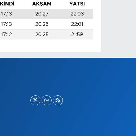
İKINDI
AKŞAM
YATSI
17:13
20:27
22:03
17:13
20:26
22:01
17:12
20:25
21:59