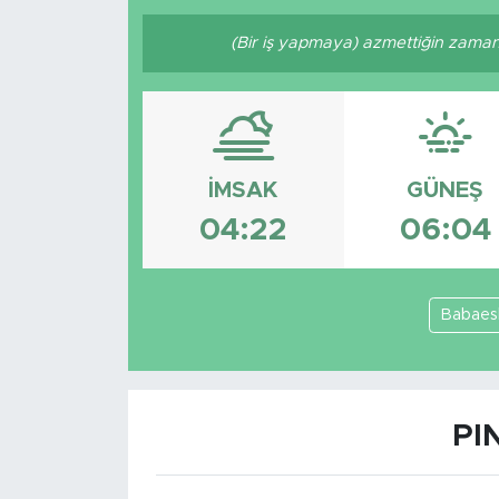
(Bir iş yapmaya) azmettiğin zaman A
İMSAK
GÜNEŞ
04:22
06:04
Babaes
PI