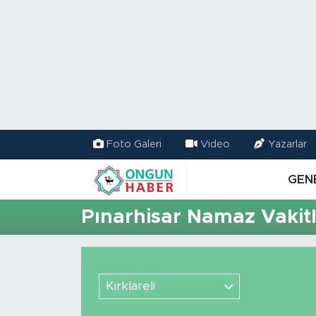
Nöbetçi Eczaneler
Hava Durumu
Namaz Vakitleri
Foto Galeri
Video
Yazarlar
Trafik Durumu
GEN
TFF 2.Lig Kırmızı Grup Puan Durumu ve Fikstür
Pınarhisar Namaz Vakitl
Tüm Manşetler
Son Dakika Haberleri
Kırklareli
Haber Arşivi