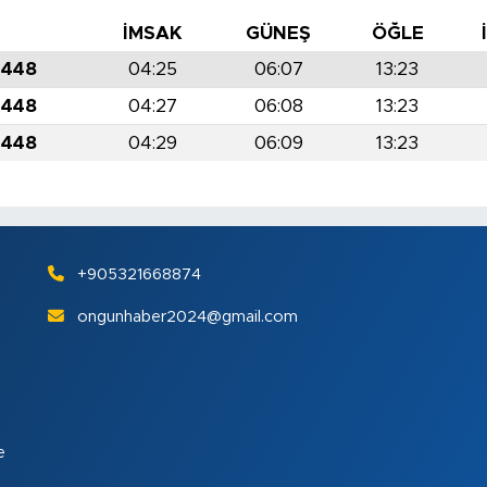
İMSAK
GÜNEŞ
ÖĞLE
1448
04:25
06:07
13:23
1448
04:27
06:08
13:23
1448
04:29
06:09
13:23
+905321668874
ongunhaber2024@gmail.com
e