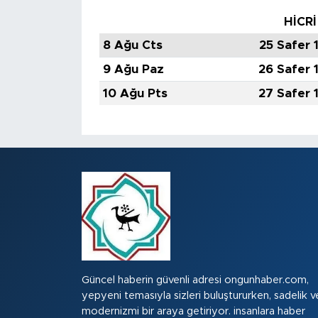
HİCRİ
8 Ağu Cts
25 Safer 
9 Ağu Paz
26 Safer 
10 Ağu Pts
27 Safer 
Güncel haberin güvenli adresi ongunhaber.com,
yepyeni temasıyla sizleri buluştururken, sadelik v
modernizmi bir araya getiriyor. insanlara haber