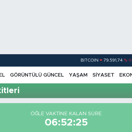
BITCOIN
79.591,74
%-1
DOLAR
45,43620
%0.
EL
GÖRÜNTÜLÜ GÜNCEL
YAŞAM
SİYASET
EKO
EURO
53,38690
%0
tleri
STERLİN
61,60380
%0
G.ALTIN
6862,09000
%0
ÖĞLE VAKTİNE KALAN SÜRE
BİST100
14.598,00
06:52:25