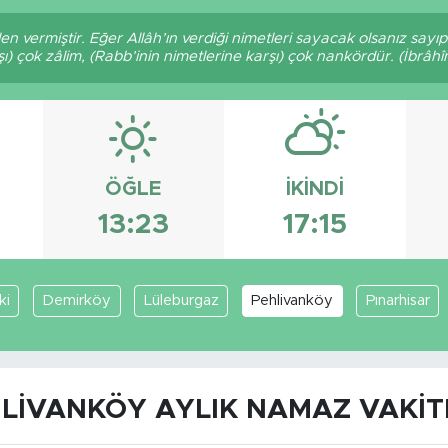
den vermiştir. Eğer Allâh’ın verdiği nimetleri sayacak olsanız sayı
şı) çok zâlim, (Rabb’inin nimetlerine karşı) çok nankördür. (İbrâhî
ÖĞLE
İKINDI
13:23
17:15
ki
Demirköy
Lüleburgaz
Pehlivanköy
Pınarhisar
LIVANKÖY AYLIK NAMAZ VAKIT