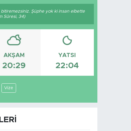
p bitiremezsiniz. Şüphe yok ki insan elbette
m Sûresi, 34)
AKŞAM
YATSI
20:29
22:04
Vize
LERI