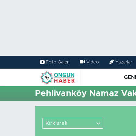
Nöbetçi Eczaneler
Hava Durumu
Namaz Vakitleri
Foto Galeri
Video
Yazarlar
Trafik Durumu
GEN
TFF 2.Lig Kırmızı Grup Puan Durumu ve Fikstür
Pehlivanköy Namaz Vaki
Tüm Manşetler
Son Dakika Haberleri
Kırklareli
Haber Arşivi