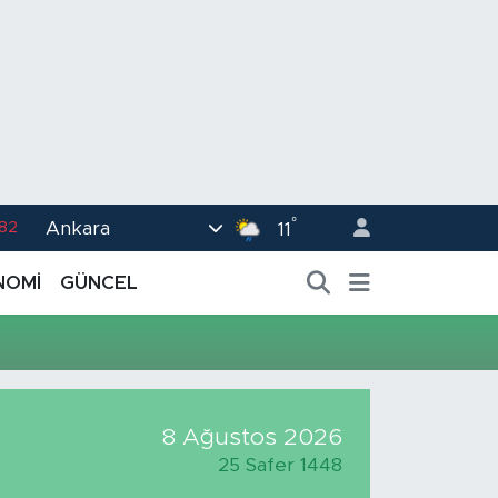
°
Ankara
.82
11
02
NOMİ
GÜNCEL
.19
.18
.19
%0
8 Ağustos 2026
25 Safer 1448