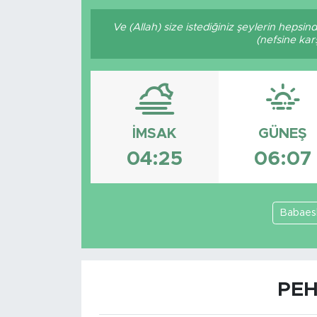
Ve (Allah) size istediğiniz şeylerin hepsin
(nefsine kar
İMSAK
GÜNEŞ
04:25
06:07
Babaes
PEH