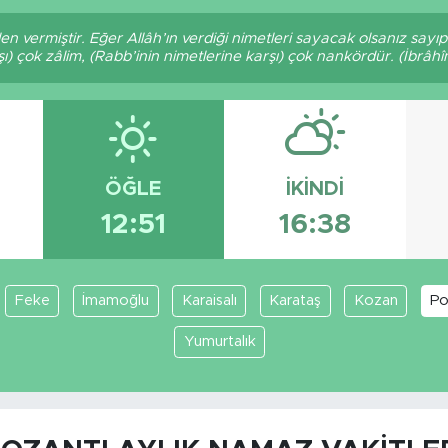
den vermiştir. Eğer Allâh’ın verdiği nimetleri sayacak olsanız sayı
şı) çok zâlim, (Rabb’inin nimetlerine karşı) çok nankördür. (İbrâhî
ÖĞLE
İKINDI
12:51
16:38
Feke
İmamoğlu
Karaisalı
Karataş
Kozan
Po
Yumurtalık