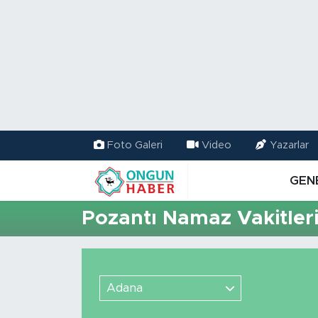
Nöbetçi Eczaneler
Hava Durumu
Namaz Vakitleri
Foto Galeri
Video
Yazarlar
Trafik Durumu
GEN
TFF 2.Lig Kırmızı Grup Puan Durumu ve Fikstür
Pozantı Namaz Vakitler
Tüm Manşetler
Son Dakika Haberleri
Adana
Haber Arşivi