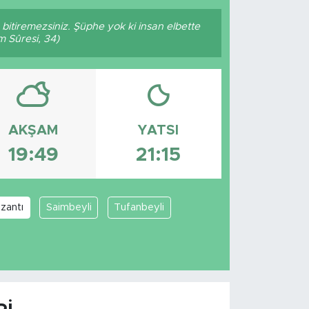
p bitiremezsiniz. Şüphe yok ki insan elbette
m Sûresi, 34)
AKŞAM
YATSI
19:49
21:15
zantı
Saimbeyli
Tufanbeyli