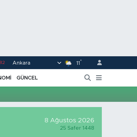
°
Ankara
.82
11
02
NOMİ
GÜNCEL
.19
.18
.19
%0
8 Ağustos 2026
25 Safer 1448