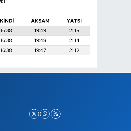
RI
İKINDI
AKŞAM
YATSI
16:38
19:49
21:15
16:38
19:48
21:14
16:38
19:47
21:12