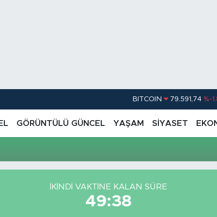
BITCOIN
79.591,74
%-1
DOLAR
45,43620
%0.
EL
GÖRÜNTÜLÜ GÜNCEL
YAŞAM
SİYASET
EKO
EURO
53,38690
%0
i
STERLİN
61,60380
%0
G.ALTIN
6862,09000
%0
İKINDI VAKTİNE KALAN SÜRE
BİST100
14.598,00
49:38