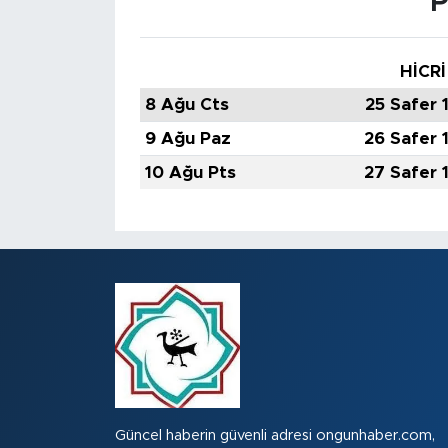
P
HİCRİ
8 Ağu Cts
25 Safer 
9 Ağu Paz
26 Safer 
10 Ağu Pts
27 Safer 
Güncel haberin güvenli adresi ongunhaber.com,