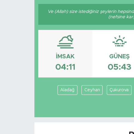
Ve (Allah) size istediğiniz şeylerin hepsin
(nefsine kar
İMSAK
GÜNEŞ
04:11
05:43
Aladağ
Ceyhan
Çukurova