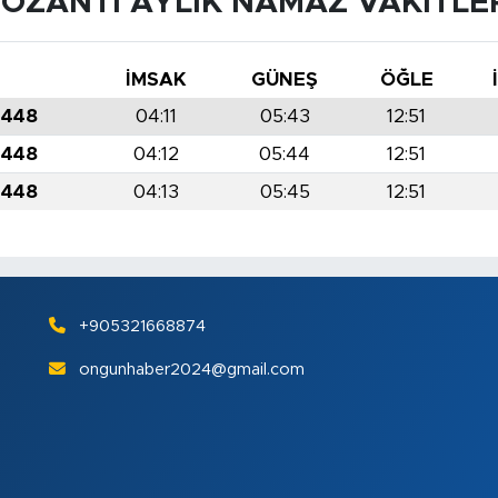
OZANTI AYLIK NAMAZ VAKITLE
İMSAK
GÜNEŞ
ÖĞLE
1448
04:11
05:43
12:51
1448
04:12
05:44
12:51
1448
04:13
05:45
12:51
+905321668874
ongunhaber2024@gmail.com