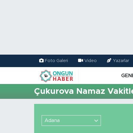
Nöbetçi Eczaneler
Hava Durumu
Namaz Vakitleri
Foto Galeri
Video
Yazarlar
Trafik Durumu
GEN
TFF 2.Lig Kırmızı Grup Puan Durumu ve Fikstür
Çukurova Namaz Vakitle
Tüm Manşetler
Son Dakika Haberleri
Adana
Haber Arşivi