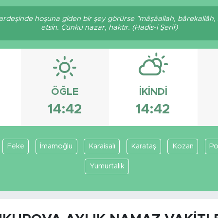
 kardeşinde hoşuna giden bir şey görürse "mâşâallah, bârekallâh,
etsin. Çünkü nazar, haktır. (Hadis-i Şerif)
ÖĞLE
İKINDI
14:42
14:42
Feke
İmamoğlu
Karaisalı
Karataş
Kozan
Po
Yumurtalık