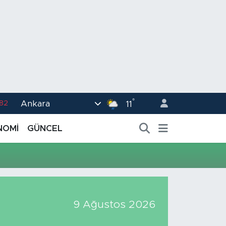
°
Ankara
.82
11
02
NOMİ
GÜNCEL
.19
.18
.19
%0
9 Ağustos 2026