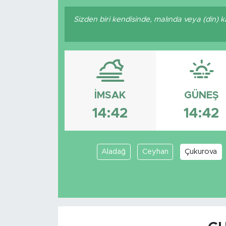
Sizden biri kendisinde, malında veya (din)
İMSAK
GÜNEŞ
14:42
14:42
Aladağ
Ceyhan
Çukurova