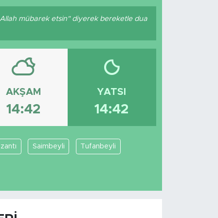
 Allah mübarek etsin" diyerek bereketle dua
AKŞAM
YATSI
14:42
14:42
zantı
Saimbeyli
Tufanbeyli