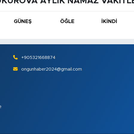
KUROVA AYLIK NAMAZ VAKITL
GÜNEŞ
ÖĞLE
İKINDI
+905321668874
ongunhaber2024@gmail.com
e