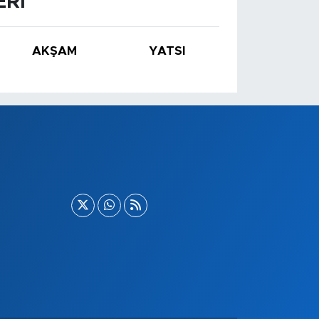
ERI
AKŞAM
YATSI