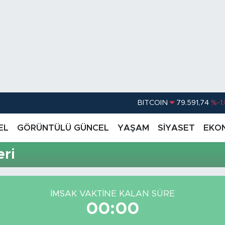
BITCOIN
79.591,74
%-1
DOLAR
45,43620
%0.
EL
GÖRÜNTÜLÜ GÜNCEL
YAŞAM
SİYASET
EKO
EURO
53,38690
%0
ri
STERLİN
61,60380
%0
G.ALTIN
6862,09000
%0
İMSAK VAKTİNE KALAN SÜRE
BİST100
14.598,00
00:00