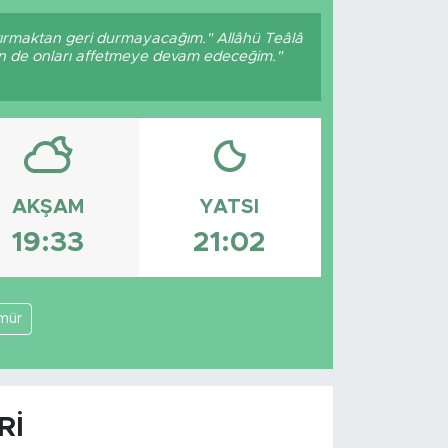
ptırmaktan geri durmayacağım." Allâhü Teâlâ
ben de onları affetmeye devam edeceğim."
AKŞAM
YATSI
19:33
21:02
mür
RI