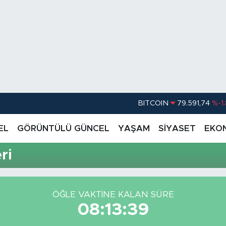
BITCOIN
79.591,74
%-1
DOLAR
45,43620
%0.
EL
GÖRÜNTÜLÜ GÜNCEL
YAŞAM
SİYASET
EKO
EURO
53,38690
%0
ri
STERLİN
61,60380
%0
G.ALTIN
6862,09000
%0
ÖĞLE VAKTİNE KALAN SÜRE
BİST100
14.598,00
08:13:39