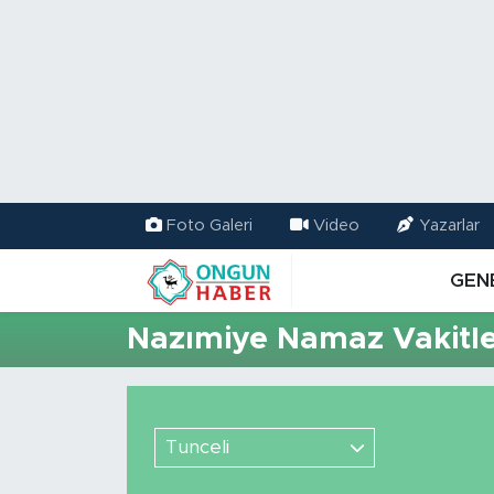
Nöbetçi Eczaneler
Hava Durumu
Namaz Vakitleri
Foto Galeri
Video
Yazarlar
Trafik Durumu
GEN
TFF 2.Lig Kırmızı Grup Puan Durumu ve Fikstür
Nazımiye Namaz Vakitle
Tüm Manşetler
Son Dakika Haberleri
Tunceli
Haber Arşivi