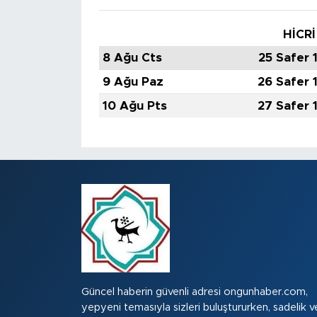
HİCRİ
8 Ağu Cts
25 Safer 
9 Ağu Paz
26 Safer 
10 Ağu Pts
27 Safer 
Güncel haberin güvenli adresi ongunhaber.com,
yepyeni temasıyla sizleri buluştururken, sadelik v