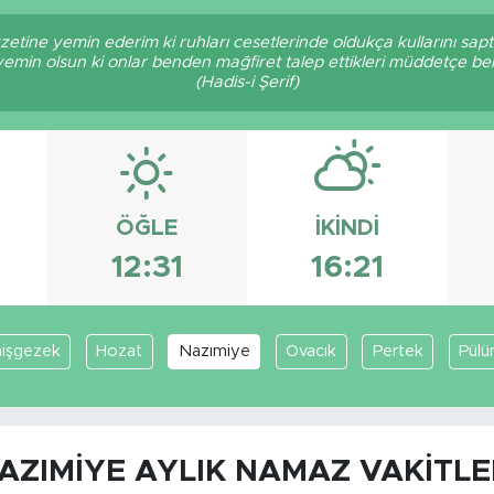
zetine yemin ederim ki ruhları cesetlerinde oldukça kullarını sa
 yemin olsun ki onlar benden mağfiret talep ettikleri müddetçe 
(Hadis-i Şerif)
ÖĞLE
İKINDI
12:31
16:21
işgezek
Hozat
Nazımiye
Ovacık
Pertek
Pülü
AZIMIYE AYLIK NAMAZ VAKITLE