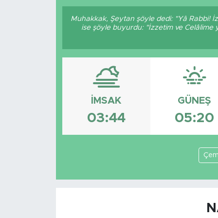
Muhakkak, Şeytan şöyle dedi: "Yâ Rabbi! İz
ise şöyle buyurdu: "İzzetim ve Celâlime
İMSAK
GÜNEŞ
03:44
05:20
Çem
N