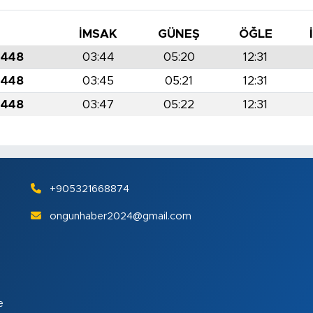
İMSAK
GÜNEŞ
ÖĞLE
1448
03:44
05:20
12:31
1448
03:45
05:21
12:31
1448
03:47
05:22
12:31
+905321668874
ongunhaber2024@gmail.com
e