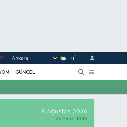
°
Ankara
.82
11
02
NOMİ
GÜNCEL
.19
.18
.19
%0
8 Ağustos 2026
25 Safer 1448