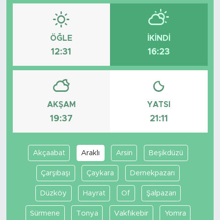
ÖĞLE
İKINDI
12:31
16:23
AKŞAM
YATSI
19:37
21:11
Akçaabat
Araklı
Arsin
Beşikdüzü
Çarşıbaşı
Çaykara
Dernekpazarı
Düzköy
Hayrat
Of
Şalpazarı
Sürmene
Tonya
Vakfıkebir
Yomra