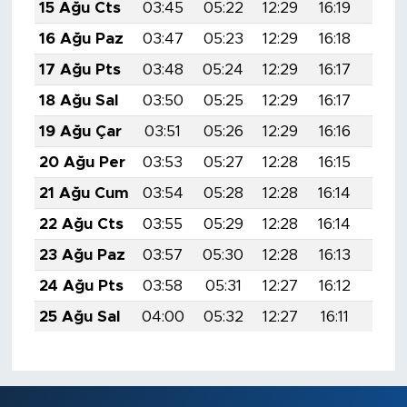
15 Ağu Cts
03:45
05:22
12:29
16:19
19:2
16 Ağu Paz
03:47
05:23
12:29
16:18
19:2
17 Ağu Pts
03:48
05:24
12:29
16:17
19:2
18 Ağu Sal
03:50
05:25
12:29
16:17
19:2
19 Ağu Çar
03:51
05:26
12:29
16:16
19:2
20 Ağu Per
03:53
05:27
12:28
16:15
19:1
21 Ağu Cum
03:54
05:28
12:28
16:14
19:1
22 Ağu Cts
03:55
05:29
12:28
16:14
19:1
23 Ağu Paz
03:57
05:30
12:28
16:13
19:1
24 Ağu Pts
03:58
05:31
12:27
16:12
19:1
25 Ağu Sal
04:00
05:32
12:27
16:11
19:1