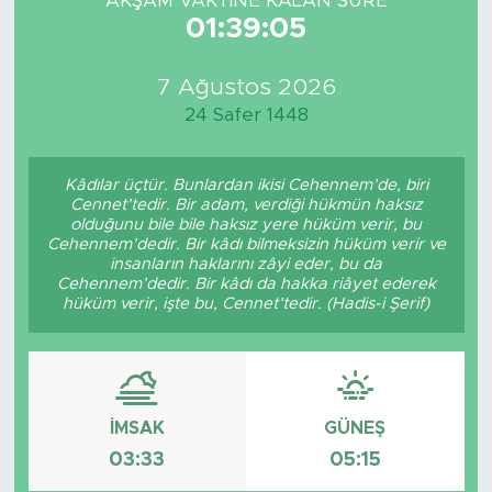
AKŞAM VAKTİNE KALAN SÜRE
01:39:05
7 Ağustos 2026
24 Safer 1448
Kâdılar üçtür. Bunlardan ikisi Cehennem’de, biri
Cennet’tedir. Bir adam, verdiği hükmün haksız
olduğunu bile bile haksız yere hüküm verir, bu
Cehennem’dedir. Bir kâdı bilmeksizin hüküm verir ve
insanların haklarını zâyi eder, bu da
Cehennem’dedir. Bir kâdı da hakka riâyet ederek
hüküm verir, işte bu, Cennet’tedir. (Hadis-i Şerif)
İMSAK
GÜNEŞ
03:33
05:15