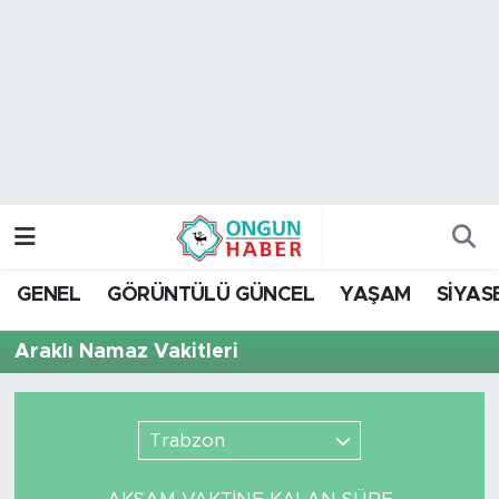
Nöbetçi Eczaneler
Hava Durumu
Namaz Vakitleri
Trafik Durumu
GENEL
GÖRÜNTÜLÜ GÜNCEL
YAŞAM
SİYAS
TFF 2.Lig Kırmızı Grup Puan Durumu ve Fikstür
Araklı Namaz Vakitleri
Tüm Manşetler
Son Dakika Haberleri
Trabzon
Haber Arşivi