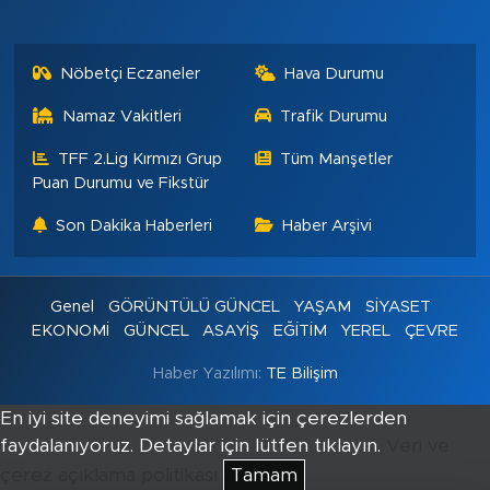
Nöbetçi Eczaneler
Hava Durumu
Namaz Vakitleri
Trafik Durumu
TFF 2.Lig Kırmızı Grup
Tüm Manşetler
Puan Durumu ve Fikstür
Son Dakika Haberleri
Haber Arşivi
Genel
GÖRÜNTÜLÜ GÜNCEL
YAŞAM
SİYASET
EKONOMİ
GÜNCEL
ASAYİŞ
EĞİTİM
YEREL
ÇEVRE
Haber Yazılımı:
TE Bilişim
En iyi site deneyimi sağlamak için çerezlerden
faydalanıyoruz. Detaylar için lütfen tıklayın.
Veri ve
çerez açıklama politikası
Tamam