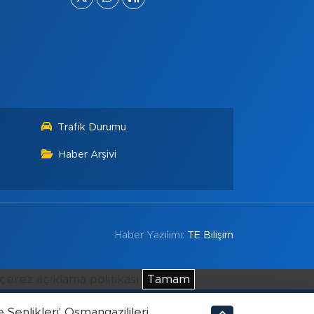
Trafik Durumu
Haber Arşivi
Haber Yazılımı:
TE Bilişim
çerez açıklama politikası
Tamam
 Şenlikleri' Osmangazilileri