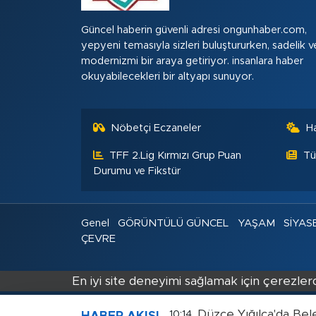
Güncel haberin güvenli adresi ongunhaber.com,
yepyeni temasıyla sizleri buluştururken, sadelik v
modernizmi bir araya getiriyor. insanlara haber
okuyabilecekleri bir altyapı sunuyor.
Nöbetçi Eczaneler
H
TFF 2.Lig Kırmızı Grup Puan
Tü
Durumu ve Fikstür
Genel
GÖRÜNTÜLÜ GÜNCEL
YAŞAM
SİYAS
ÇEVRE
En iyi site deneyimi sağlamak için çerezlerd
Düzce Yığılca'da Bel
10:14
HABER AKIŞI