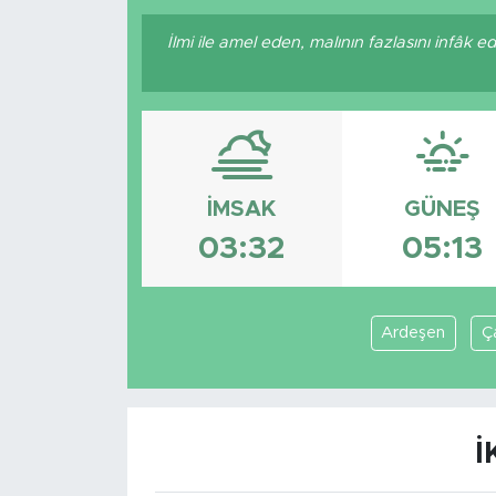
İlmi ile amel eden, malının fazlasını infâk 
İMSAK
GÜNEŞ
03:32
05:13
Ardeşen
Ç
İ