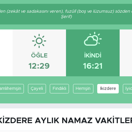
eden (zekât ve sadakasını veren), fuzûlî (boş ve lüzumsuz) sözden 
Şerif)
ÖĞLE
İKINDI
12:29
16:21
amlıhemşin
Çayeli
Fındıklı
Hemşin
İkizdere
İyi
KIZDERE AYLIK NAMAZ VAKITLE