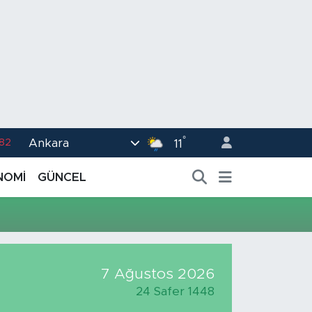
°
Ankara
.82
11
02
NOMİ
GÜNCEL
.19
.18
.19
%0
7 Ağustos 2026
24 Safer 1448