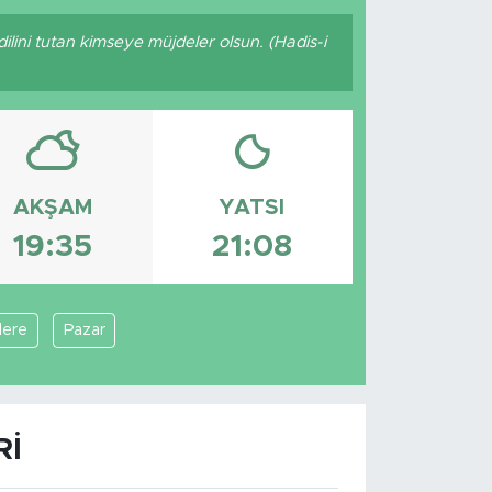
dilini tutan kimseye müjdeler olsun. (Hadis-i
AKŞAM
YATSI
19:35
21:08
dere
Pazar
RI