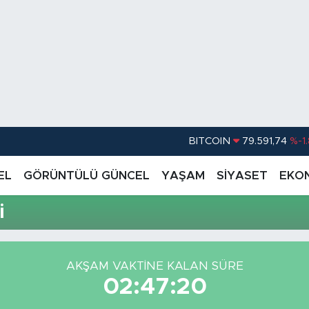
BITCOIN
79.591,74
%-1
DOLAR
45,43620
%0.
EL
GÖRÜNTÜLÜ GÜNCEL
YAŞAM
SİYASET
EKO
EURO
53,38690
%0
i
STERLİN
61,60380
%0
G.ALTIN
6862,09000
%0
AKŞAM VAKTİNE KALAN SÜRE
BİST100
14.598,00
02:47:20