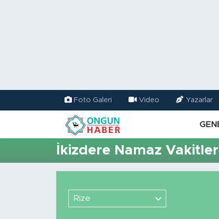
Nöbetçi Eczaneler
Hava Durumu
Namaz Vakitleri
Foto Galeri
Video
Yazarlar
Trafik Durumu
GEN
TFF 2.Lig Kırmızı Grup Puan Durumu ve Fikstür
İkizdere Namaz Vakitler
Tüm Manşetler
Son Dakika Haberleri
Rize
Haber Arşivi