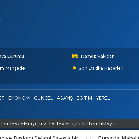
e
ava Durumu
Namaz Vakitleri
m Manşetler
Son Dakika Haberleri
ET
EKONOMİ
GÜNCEL
ASAYİŞ
EĞİTİM
YEREL
en faydalanıyoruz. Detaylar için lütfen tıklayın.
Veri ve 
ediye Başkanı Selami Savaş'a bir
Bursa'da 'Mahalle
10:09