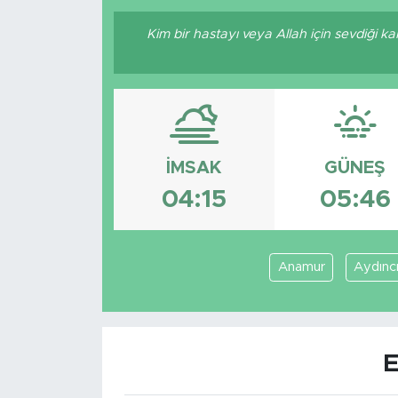
Kim bir hastayı veya Allah için sevdiği k
İMSAK
GÜNEŞ
04:15
05:46
Anamur
Aydınc
E