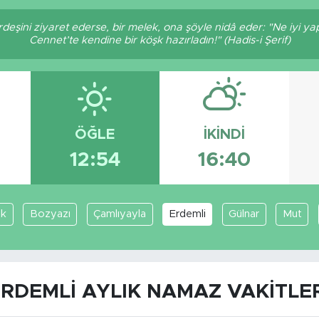
ardeşini ziyaret ederse, bir melek, ona şöyle nidâ eder: "Ne iyi ya
Cennet’te kendine bir köşk hazırladın!" (Hadis-i Şerif)
ÖĞLE
İKINDI
12:54
16:40
ık
Bozyazı
Çamlıyayla
Erdemli
Gülnar
Mut
RDEMLI AYLIK NAMAZ VAKITLE