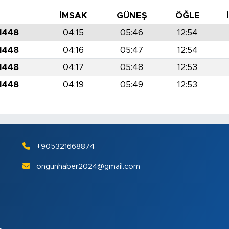
İ
İMSAK
GÜNEŞ
ÖĞLE
 1448
04:15
05:46
12:54
 1448
04:16
05:47
12:54
 1448
04:17
05:48
12:53
 1448
04:19
05:49
12:53
+905321668874
ongunhaber2024@gmail.com