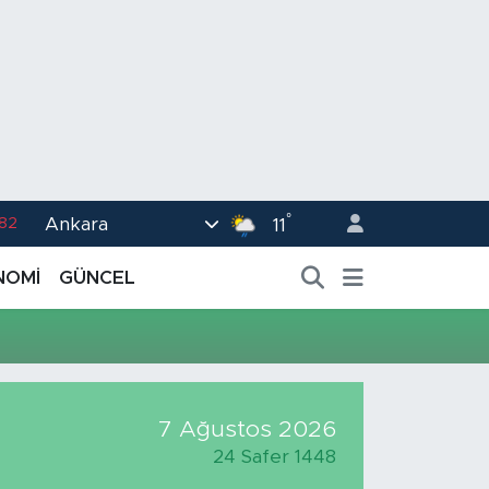
°
Ankara
.82
11
02
NOMİ
GÜNCEL
.19
.18
.19
%0
7 Ağustos 2026
24 Safer 1448