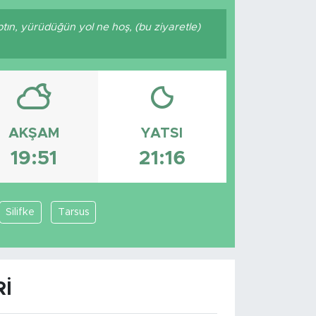
ptın, yürüdüğün yol ne hoş, (bu ziyaretle)
AKŞAM
YATSI
19:51
21:16
Silifke
Tarsus
RI