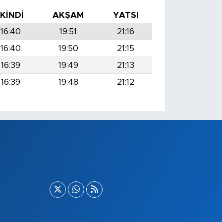
İKINDI
AKŞAM
YATSI
16:40
19:51
21:16
16:40
19:50
21:15
16:39
19:49
21:13
16:39
19:48
21:12