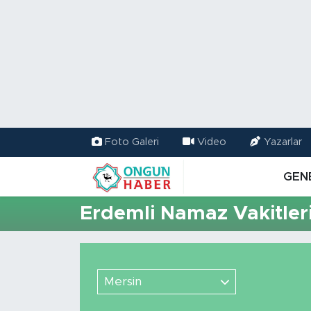
Nöbetçi Eczaneler
Hava Durumu
Namaz Vakitleri
Foto Galeri
Video
Yazarlar
Trafik Durumu
GEN
TFF 2.Lig Kırmızı Grup Puan Durumu ve Fikstür
Erdemli Namaz Vakitler
Tüm Manşetler
Son Dakika Haberleri
Mersin
Haber Arşivi