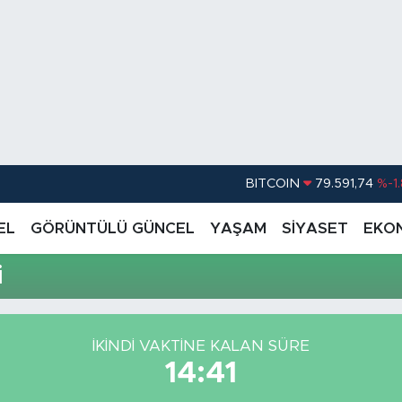
BITCOIN
79.591,74
%-1
DOLAR
45,43620
%0.
EL
GÖRÜNTÜLÜ GÜNCEL
YAŞAM
SİYASET
EKO
EURO
53,38690
%0
i
STERLİN
61,60380
%0
G.ALTIN
6862,09000
%0
İKINDI VAKTİNE KALAN SÜRE
BİST100
14.598,00
14:41