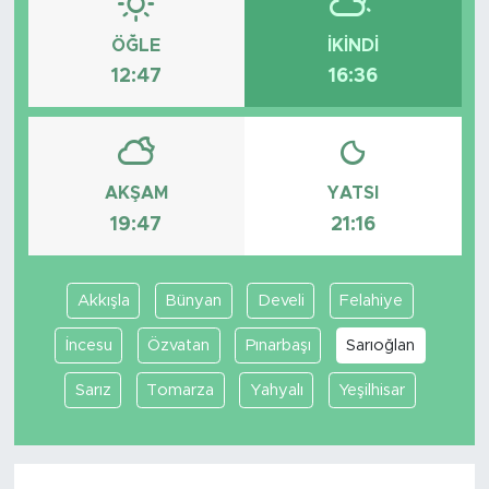
ÖĞLE
İKINDI
12:47
16:36
AKŞAM
YATSI
19:47
21:16
Akkışla
Bünyan
Develi
Felahiye
İncesu
Özvatan
Pınarbaşı
Sarıoğlan
Sarız
Tomarza
Yahyalı
Yeşilhisar