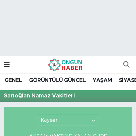
Nöbetçi Eczaneler
Hava Durumu
Namaz Vakitleri
Trafik Durumu
GENEL
GÖRÜNTÜLÜ GÜNCEL
YAŞAM
SİYAS
TFF 2.Lig Kırmızı Grup Puan Durumu ve Fikstür
Sarıoğlan Namaz Vakitleri
Tüm Manşetler
Son Dakika Haberleri
Kayseri
Haber Arşivi