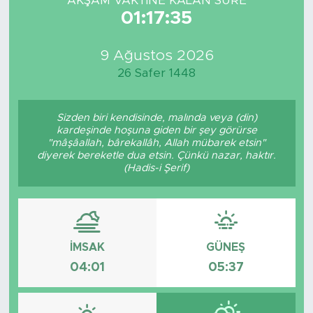
AKŞAM VAKTİNE KALAN SÜRE
01:17:35
9 Ağustos 2026
26 Safer 1448
Sizden biri kendisinde, malında veya (din)
kardeşinde hoşuna giden bir şey görürse
"mâşâallah, bârekallâh, Allah mübarek etsin"
diyerek bereketle dua etsin. Çünkü nazar, haktır.
(Hadis-i Şerif)
İMSAK
GÜNEŞ
04:01
05:37