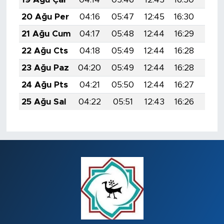
20 Ağu Per
04:16
05:47
12:45
16:30
19:3
21 Ağu Cum
04:17
05:48
12:44
16:29
19:3
22 Ağu Cts
04:18
05:49
12:44
16:28
19:3
23 Ağu Paz
04:20
05:49
12:44
16:28
19:2
24 Ağu Pts
04:21
05:50
12:44
16:27
19:2
25 Ağu Sal
04:22
05:51
12:43
16:26
19:2