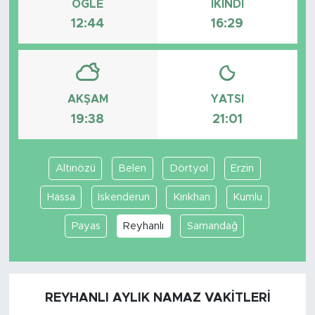
ÖĞLE
İKINDI
12:44
16:29
AKŞAM
YATSI
19:38
21:01
Altınözü
Belen
Dörtyol
Erzin
Hassa
İskenderun
Kırıkhan
Kumlu
Payas
Reyhanlı
Samandağ
REYHANLI AYLIK NAMAZ VAKITLERI