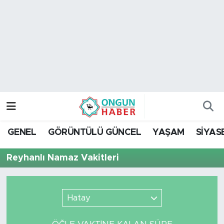
Nöbetçi Eczaneler
Hava Durumu
Namaz Vakitleri
Trafik Durumu
GENEL
GÖRÜNTÜLÜ GÜNCEL
YAŞAM
SİYAS
TFF 2.Lig Kırmızı Grup Puan Durumu ve Fikstür
Reyhanlı Namaz Vakitleri
Tüm Manşetler
Son Dakika Haberleri
Hatay
Haber Arşivi