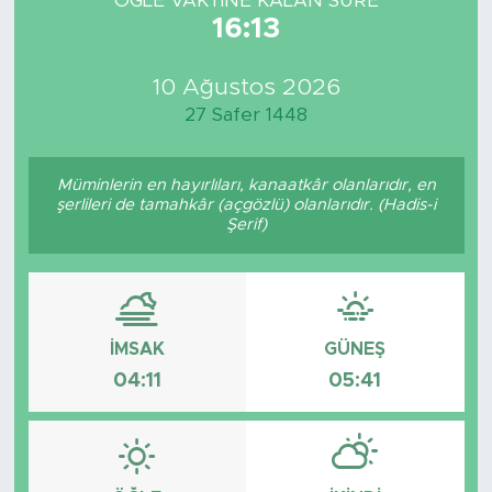
ÖĞLE VAKTİNE KALAN SÜRE
16:13
10 Ağustos 2026
27 Safer 1448
Müminlerin en hayırlıları, kanaatkâr olanlarıdır, en
şerlileri de tamahkâr (açgözlü) olanlarıdır. (Hadis-i
Şerif)
İMSAK
GÜNEŞ
04:11
05:41