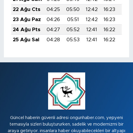
22 Ağu Cts
04:25
05:50
12:42
16:23
19:2
23 Ağu Paz
04:26
05:51
12:42
16:23
19:2
24 Ağu Pts
04:27
05:52
12:41
16:22
19:2
25 Ağu Sal
04:28
05:53
12:41
16:22
19:2
Güncel haberin güvenli adresi ongunhaber.com, yepyeni
temasıyla sizleri buluştururken, sadelik ve modernizmi bir
araya getiriyor. insanlara haber okuyabilecekleri bir altyapı