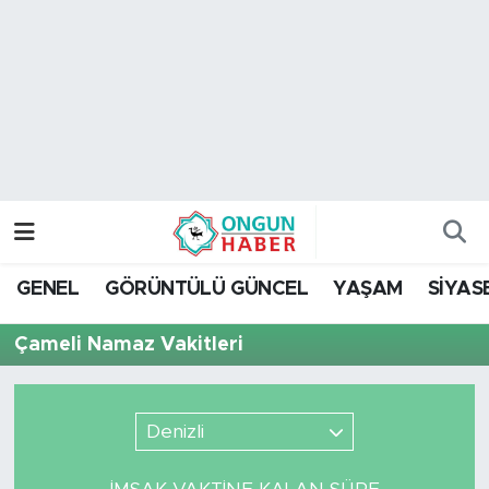
Nöbetçi Eczaneler
Hava Durumu
Namaz Vakitleri
Trafik Durumu
GENEL
GÖRÜNTÜLÜ GÜNCEL
YAŞAM
SİYAS
TFF 2.Lig Kırmızı Grup Puan Durumu ve Fikstür
Çameli Namaz Vakitleri
Tüm Manşetler
Son Dakika Haberleri
Denizli
Haber Arşivi