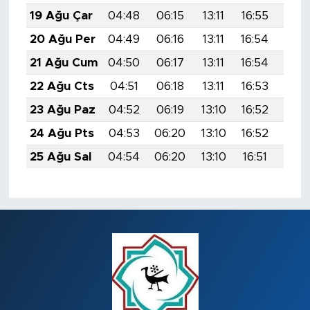
19 Ağu Çar
04:48
06:15
13:11
16:55
19:5
20 Ağu Per
04:49
06:16
13:11
16:54
19:5
21 Ağu Cum
04:50
06:17
13:11
16:54
19:5
22 Ağu Cts
04:51
06:18
13:11
16:53
19:5
23 Ağu Paz
04:52
06:19
13:10
16:52
19:5
24 Ağu Pts
04:53
06:20
13:10
16:52
19:5
25 Ağu Sal
04:54
06:20
13:10
16:51
19:4