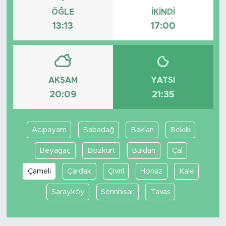
ÖĞLE
İKINDI
13:13
17:00
AKŞAM
YATSI
20:09
21:35
Acıpayam
Babadağ
Baklan
Bekilli
Beyağaç
Bozkurt
Buldan
Çal
Çameli
Çardak
Çivril
Honaz
Kale
Sarayköy
Serinhisar
Tavas