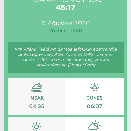
İMSAK VAKTİNE KALAN SÜRE
45:17
9 Ağustos 2026
26 Safer 1448
Kim Allâhü Teâlâ’nın dininde tefakkuh ederse (dînî
ilimleri öğrenirse) Allah Azze ve Celle, ona (her
işinde) kâfîdir ve onu, hiç ummadığı yerden
rızıklandırıverir. (Hadis-i Şerif)
İMSAK
GÜNEŞ
04:36
06:07