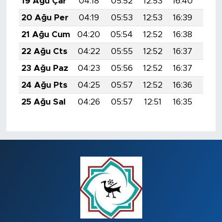
19 Ağu Çar
04:18
05:52
12:53
16:40
19:4
20 Ağu Per
04:19
05:53
12:53
16:39
19:4
21 Ağu Cum
04:20
05:54
12:52
16:38
19:4
22 Ağu Cts
04:22
05:55
12:52
16:37
19:4
23 Ağu Paz
04:23
05:56
12:52
16:37
19:3
24 Ağu Pts
04:25
05:57
12:52
16:36
19:3
25 Ağu Sal
04:26
05:57
12:51
16:35
19:3