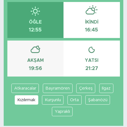
ÖĞLE
İKINDI
12:55
16:45
AKŞAM
YATSI
19:56
21:27
Atkaracalar
Bayramören
Çerkeş
Ilgaz
Kızılırmak
Kurşunlu
Orta
Şabanözü
Yapraklı