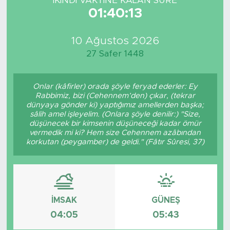
İKINDI VAKTİNE KALAN SÜRE
01:40:13
10 Ağustos 2026
27 Safer 1448
Onlar (kâfirler) orada şöyle feryad ederler: Ey
Rabbimiz, bizi (Cehennem’den) çıkar, (tekrar
dünyaya gönder ki) yaptığımız amellerden başka;
sâlih amel işleyelim. (Onlara şöyle denilir:) "Size,
düşünecek bir kimsenin düşüneceği kadar ömür
vermedik mi ki? Hem size Cehennem azâbından
korkutan (peygamber) de geldi." (Fâtır Sûresi, 37)
İMSAK
GÜNEŞ
04:05
05:43