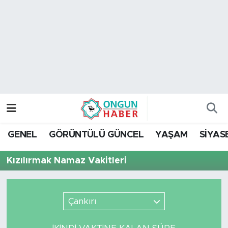
Nöbetçi Eczaneler
Hava Durumu
Namaz Vakitleri
Trafik Durumu
GENEL
GÖRÜNTÜLÜ GÜNCEL
YAŞAM
SİYAS
TFF 2.Lig Kırmızı Grup Puan Durumu ve Fikstür
Kızılırmak Namaz Vakitleri
Tüm Manşetler
Son Dakika Haberleri
Çankırı
Haber Arşivi