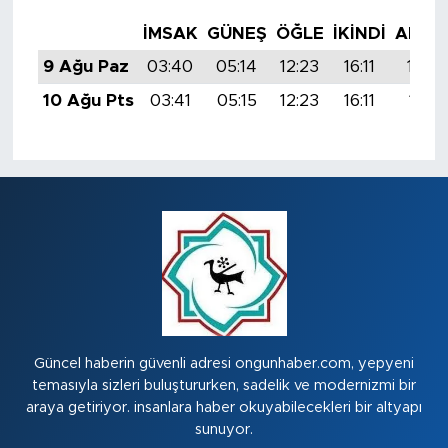
İMSAK
GÜNEŞ
ÖĞLE
İKINDI
AKŞA
9 Ağu Paz
03:40
05:14
12:23
16:11
19:22
10 Ağu Pts
03:41
05:15
12:23
16:11
19:21
Güncel haberin güvenli adresi ongunhaber.com, yepyeni
temasıyla sizleri buluştururken, sadelik ve modernizmi bir
araya getiriyor. insanlara haber okuyabilecekleri bir altyapı
sunuyor.