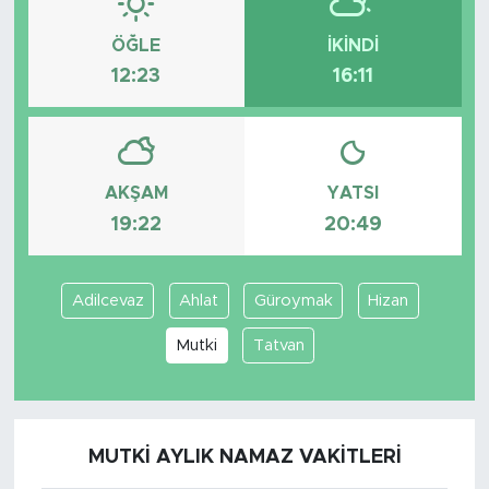
ÖĞLE
İKINDI
12:23
16:11
AKŞAM
YATSI
19:22
20:49
Adilcevaz
Ahlat
Güroymak
Hizan
Mutki
Tatvan
MUTKI AYLIK NAMAZ VAKITLERI