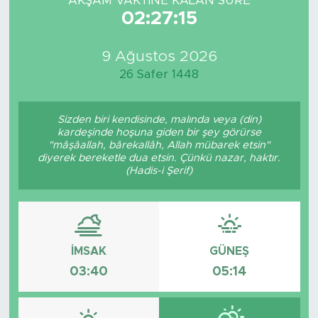
AKŞAM VAKTİNE KALAN SÜRE
02:27:15
9 Ağustos 2026
26 Safer 1448
Sizden biri kendisinde, malında veya (din)
kardeşinde hoşuna giden bir şey görürse
"mâşâallah, bârekallâh, Allah mübarek etsin"
diyerek bereketle dua etsin. Çünkü nazar, haktır.
(Hadis-i Şerif)
İMSAK
GÜNEŞ
03:40
05:14