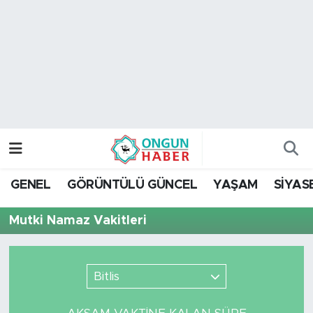
Nöbetçi Eczaneler
Hava Durumu
Namaz Vakitleri
Trafik Durumu
GENEL
GÖRÜNTÜLÜ GÜNCEL
YAŞAM
SİYAS
TFF 2.Lig Kırmızı Grup Puan Durumu ve Fikstür
Mutki Namaz Vakitleri
Tüm Manşetler
Son Dakika Haberleri
Bitlis
Haber Arşivi