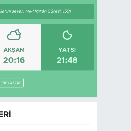
rını sever. (Âl-i İmrân Sûresi, 159)
AKŞAM
YATSI
20:16
21:48
Yenipazar
ERI