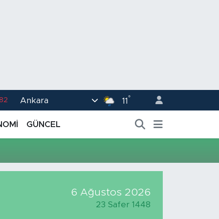
°
Ankara
.82
11
02
NOMİ
GÜNCEL
.19
.18
.19
%0
6 Ağustos 2026
23 Safer 1448