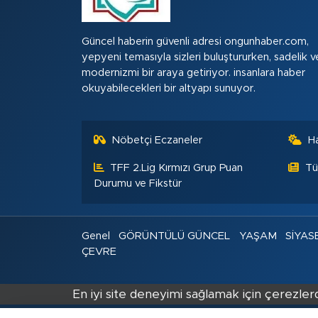
Güncel haberin güvenli adresi ongunhaber.com,
yepyeni temasıyla sizleri buluştururken, sadelik v
modernizmi bir araya getiriyor. insanlara haber
okuyabilecekleri bir altyapı sunuyor.
Nöbetçi Eczaneler
H
TFF 2.Lig Kırmızı Grup Puan
Tü
Durumu ve Fikstür
Genel
GÖRÜNTÜLÜ GÜNCEL
YAŞAM
SİYAS
ÇEVRE
En iyi site deneyimi sağlamak için çerezlerd