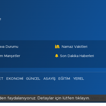
e
ava Durumu
Namaz Vakitleri
m Manşetler
Son Dakika Haberleri
ET
EKONOMİ
GÜNCEL
ASAYİŞ
EĞİTİM
YEREL
en faydalanıyoruz. Detaylar için lütfen tıklayın.
Veri ve 