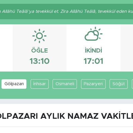
llâhü Teâlâ’ya tevekkül et. Zira Allâhü Teâlâ, tevekkül eden kulla
ÖĞLE
İKINDI
13:10
17:01
Gölpazarı
İnhisar
Osmaneli
Pazaryeri
Söğüt
LPAZARI AYLIK NAMAZ VAKITL