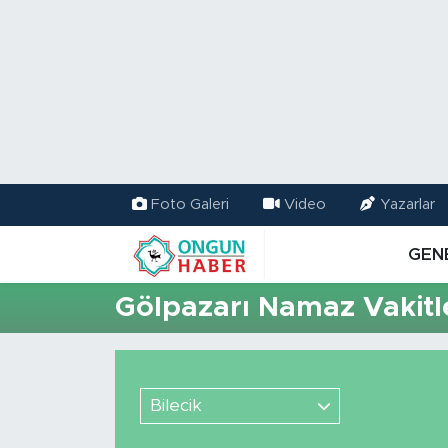
Nöbetçi Eczaneler
Hava Durumu
Namaz Vakitleri
Foto Galeri
Video
Yazarlar
Trafik Durumu
GEN
TFF 2.Lig Kırmızı Grup Puan Durumu ve Fikstür
Gölpazarı Namaz Vakitl
Tüm Manşetler
Son Dakika Haberleri
Bilecik
Haber Arşivi