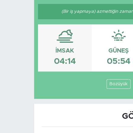
(Bir iş yapmaya) azmettiğin zaman A
İMSAK
GÜNEŞ
04:14
05:54
Bozüyük
GÖ