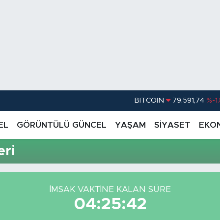
BITCOIN
79.591,74
%-1
DOLAR
45,43620
%0.
EL
GÖRÜNTÜLÜ GÜNCEL
YAŞAM
SİYASET
EKO
EURO
53,38690
%0
eri
STERLİN
61,60380
%0
G.ALTIN
6862,09000
%0
İMSAK VAKTİNE KALAN SÜRE
BİST100
14.598,00
04:25:42