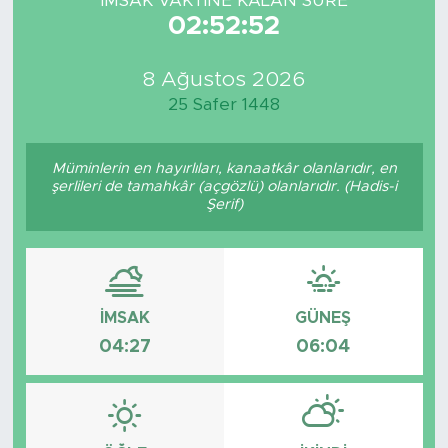
İMSAK VAKTİNE KALAN SÜRE
02:52:52
8 Ağustos 2026
25 Safer 1448
Müminlerin en hayırlıları, kanaatkâr olanlarıdır, en
şerlileri de tamahkâr (açgözlü) olanlarıdır. (Hadis-i
Şerif)
İMSAK
GÜNEŞ
04:27
06:04