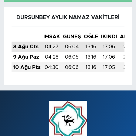
DURSUNBEY AYLIK NAMAZ VAKITLERI
İMSAK
GÜNEŞ
ÖĞLE
İKINDI
AKŞA
8 Ağu Cts
04:27
06:04
13:16
17:06
20:18
9 Ağu Paz
04:28
06:05
13:16
17:06
20:17
10 Ağu Pts
04:30
06:06
13:16
17:05
20:16