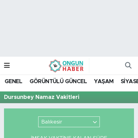
Nöbetçi Eczaneler
Hava Durumu
Namaz Vakitleri
Trafik Durumu
GENEL
GÖRÜNTÜLÜ GÜNCEL
YAŞAM
SİYAS
TFF 2.Lig Kırmızı Grup Puan Durumu ve Fikstür
Dursunbey Namaz Vakitleri
Tüm Manşetler
Son Dakika Haberleri
Balıkesir
Haber Arşivi