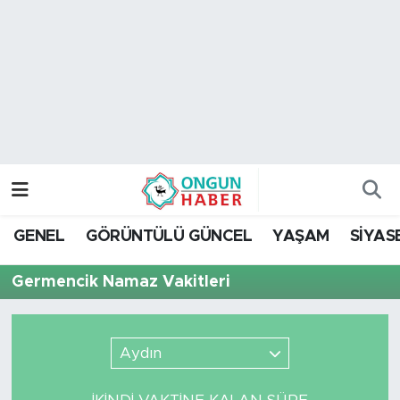
Nöbetçi Eczaneler
Hava Durumu
Namaz Vakitleri
Trafik Durumu
GENEL
GÖRÜNTÜLÜ GÜNCEL
YAŞAM
SİYAS
TFF 2.Lig Kırmızı Grup Puan Durumu ve Fikstür
Germencik Namaz Vakitleri
Tüm Manşetler
Son Dakika Haberleri
Aydın
Haber Arşivi