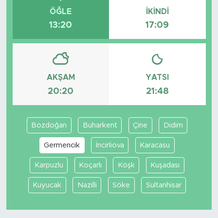
ÖĞLE
İKINDI
13:20
17:09
AKŞAM
YATSI
20:20
21:48
Bozdoğan
Buharkent
Çine
Didim
Germencik
İncirliova
Karacasu
Karpuzlu
Koçarlı
Köşk
Kuşadası
Kuyucak
Nazilli
Söke
Sultanhisar