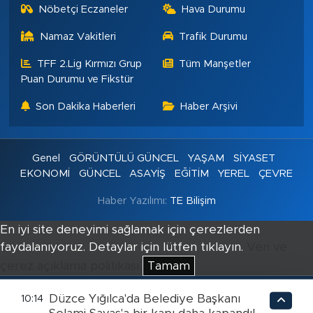
Nöbetçi Eczaneler
Hava Durumu
Namaz Vakitleri
Trafik Durumu
TFF 2.Lig Kırmızı Grup
Tüm Manşetler
Puan Durumu ve Fikstür
Son Dakika Haberleri
Haber Arşivi
Genel
GÖRÜNTÜLÜ GÜNCEL
YAŞAM
SİYASET
EKONOMİ
GÜNCEL
ASAYİŞ
EĞİTİM
YEREL
ÇEVRE
Haber Yazılımı:
TE Bilişim
En iyi site deneyimi sağlamak için çerezlerden
faydalanıyoruz. Detaylar için lütfen tıklayın.
Veri ve
çerez açıklama politikası
Tamam
Düzce Yığılca'da Belediye Başkanı
10:14