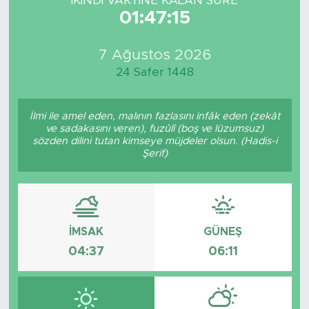
İKINDI VAKTİNE KALAN SÜRE
01:47:15
7 Ağustos 2026
24 Safer 1448
İlmi ile amel eden, malının fazlasını infâk eden (zekât
ve sadakasını veren), fuzûlî (boş ve lüzumsuz)
sözden dilini tutan kimseye müjdeler olsun. (Hadis-i
Şerif)
İMSAK
GÜNEŞ
04:37
06:11