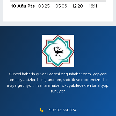
10 Ağu Pts
03:25
05:06
12:20
16:11
19:24
Güncel haberin güvenli adresi ongunhaber.com, yepyeni
temasıyla sizleri buluştururken, sadelik ve modernizmi bir
araya getiriyor. insanlara haber okuyabilecekleri bir altyapı
sunuyor.
+905321668874