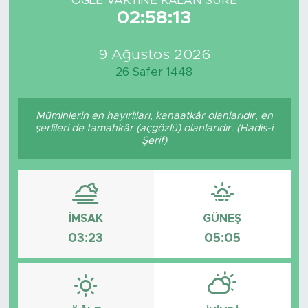
ÖĞLE VAKTİNE KALAN SÜRE
02:58:13
9 Ağustos 2026
26 Safer 1448
Müminlerin en hayırlıları, kanaatkâr olanlarıdır, en
şerlileri de tamahkâr (açgözlü) olanlarıdır. (Hadis-i
Şerif)
İMSAK
GÜNEŞ
03:23
05:05