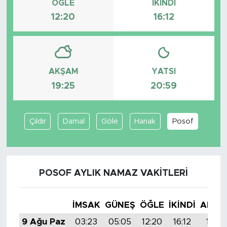
ÖĞLE
İKINDI
12:20
16:12
AKŞAM
YATSI
19:25
20:59
Çıldır
Damal
Göle
Hanak
Posof
POSOF AYLIK NAMAZ VAKITLERI
İMSAK
GÜNEŞ
ÖĞLE
İKINDI
AKŞA
9 Ağu Paz
03:23
05:05
12:20
16:12
19:25