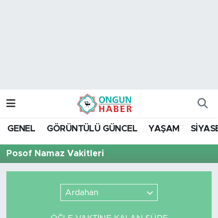
Nöbetçi Eczaneler
Hava Durumu
Namaz Vakitleri
Trafik Durumu
GENEL
GÖRÜNTÜLÜ GÜNCEL
YAŞAM
SİYAS
TFF 2.Lig Kırmızı Grup Puan Durumu ve Fikstür
Posof Namaz Vakitleri
Tüm Manşetler
Son Dakika Haberleri
Ardahan
Haber Arşivi