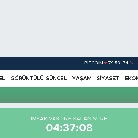
BITCOIN
79.591,74
%-1
DOLAR
45,43620
%0.
EL
GÖRÜNTÜLÜ GÜNCEL
YAŞAM
SİYASET
EKO
EURO
53,38690
%0
STERLİN
61,60380
%0
G.ALTIN
6862,09000
%0
İMSAK VAKTİNE KALAN SÜRE
BİST100
14.598,00
04:37:08