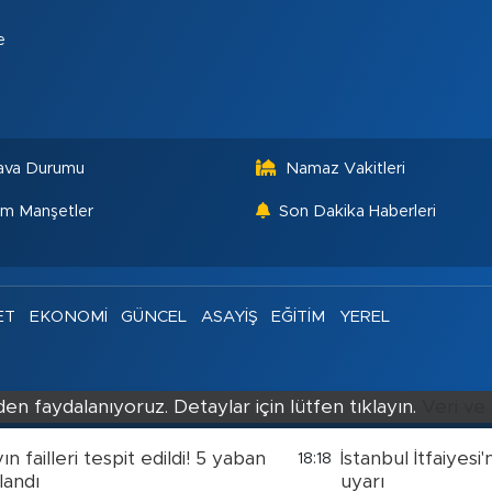
e
ava Durumu
Namaz Vakitleri
m Manşetler
Son Dakika Haberleri
ET
EKONOMİ
GÜNCEL
ASAYİŞ
EĞİTİM
YEREL
en faydalanıyoruz. Detaylar için lütfen tıklayın.
Veri ve 
n failleri tespit edildi! 5 yaban
İstanbul İtfaiyesi
18:18
landı
uyarı