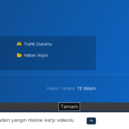
Trafik Durumu
Haber Arşivi
Haber Yazılımı:
TE Bilişim
çerez açıklama politikası
Tamam
'nden yangın riskine karşı videolu