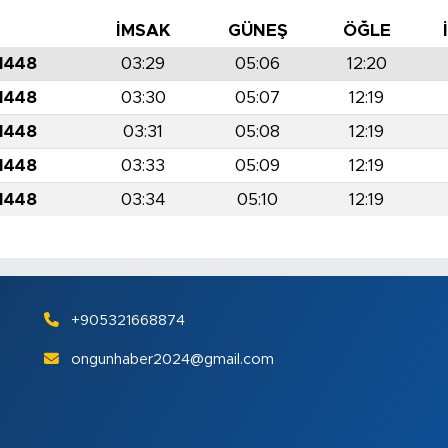
İ
İMSAK
GÜNEŞ
ÖĞLE
 1448
03:29
05:06
12:20
 1448
03:30
05:07
12:19
 1448
03:31
05:08
12:19
 1448
03:33
05:09
12:19
 1448
03:34
05:10
12:19
+905321668874
ongunhaber2024@gmail.com