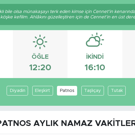
lı bile olsa münakaşayı terk eden kimse için Cennet’in kenarında 
öşke kefilim. Ahlâkını güzelleştiren için de Cennet’in en üst derec
ÖĞLE
İKINDI
12:20
16:10
Diyadin
Eleşkirt
Patnos
Taşlıçay
Tutak
PATNOS AYLIK NAMAZ VAKITLER