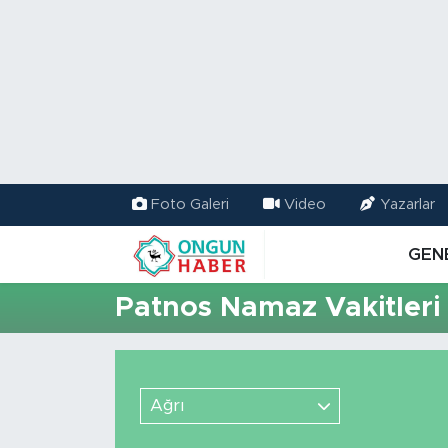
Nöbetçi Eczaneler
Hava Durumu
Namaz Vakitleri
Foto Galeri
Video
Yazarlar
Trafik Durumu
GEN
TFF 2.Lig Kırmızı Grup Puan Durumu ve Fikstür
Patnos Namaz Vakitleri
Tüm Manşetler
Son Dakika Haberleri
Ağrı
Haber Arşivi