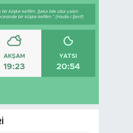
bir köşke kefilim. Şaka bile olsa yalan
esinde bir köşke kefilim.” (Hadis-i Şerif)
AKŞAM
YATSI
19:23
20:54
I