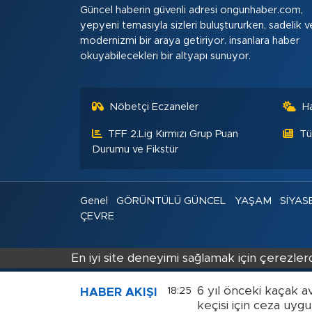
Güncel haberin güvenli adresi ongunhaber.com,
yepyeni temasıyla sizleri buluştururken, sadelik v
modernizmi bir araya getiriyor. insanlara haber
okuyabilecekleri bir altyapı sunuyor.
Nöbetçi Eczaneler
H
TFF 2.Lig Kırmızı Grup Puan
Tü
Durumu ve Fikstür
Genel
GÖRÜNTÜLÜ GÜNCEL
YAŞAM
SİYAS
ÇEVRE
En iyi site deneyimi sağlamak için çerezlerd
6 yıl önceki kaçak avı
18:25
HABER AKIŞI
keçisi için ceza uygu