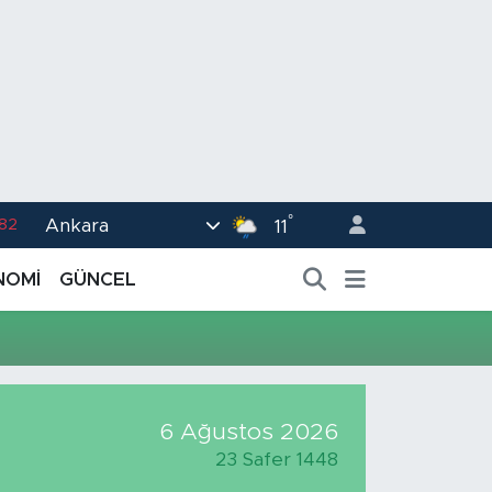
°
Ankara
.82
11
02
NOMİ
GÜNCEL
.19
.18
.19
%0
6 Ağustos 2026
23 Safer 1448