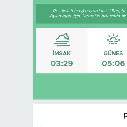
Resûlullah (sav) buyurdular: “Ben, hak
söylemeyen için Cennet’in ortasında bir k
İMSAK
GÜNEŞ
03:29
05:06