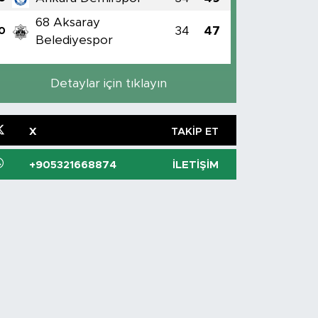
68 Aksaray
34
47
0
Belediyespor
Detaylar için tıklayın
X
TAKIP ET
+905321668874
İLETIŞIM