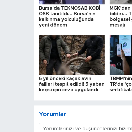
Bursa'da TEKNOSAB KOBİ
MGK'dan 
OSB tanıtıldı... Bursa'nın
bildiri...
kalkınma yolculuğunda
bölgesel 
yeni dönem
mesajı
6 yıl önceki kaçak avın
TBMM'nin 
failleri tespit edildi! 5 yaban
TR'de 'çok
keçisi için ceza uygulandı
sertifikal
Yorumlar