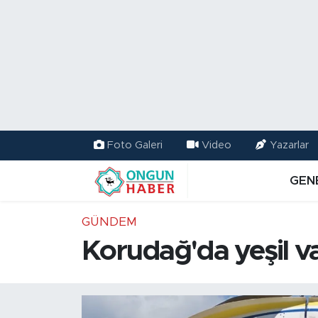
Nöbetçi Eczaneler
Hava Durumu
Namaz Vakitleri
Foto Galeri
Video
Yazarlar
Trafik Durumu
GEN
TFF 2.Lig Kırmızı Grup Puan Durumu ve Fikstür
GÜNDEM
Tüm Manşetler
Korudağ'da yeşil v
Son Dakika Haberleri
Haber Arşivi