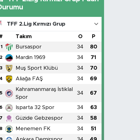
Durumu
TFF 2.Lig Kırmızı Grup
#
Takım
O
P
Bursaspor
34
80
1
Mardin 1969
34
71
2
Muş Sport Klübü
34
70
3
Aliağa FAŞ
34
69
4
Kahramanmaraş İstiklal
34
67
5
Spor
Isparta 32 Spor
34
63
6
Güzide Gebzespor
34
58
7
Menemen FK
34
51
8
Ankara Demirspor
34
49
9