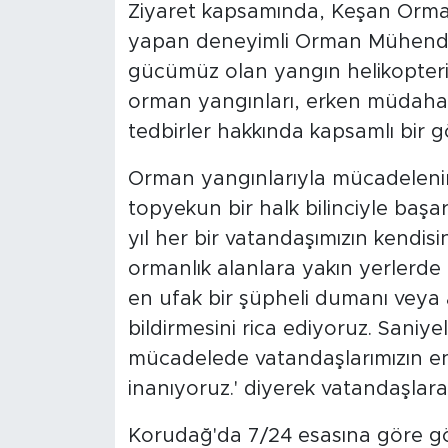
Ziyaret kapsamında, Keşan Orm
yapan deneyimli Orman Mühendis
gücümüz olan yangın helikopterin
orman yangınları, erken müdahale
tedbirler hakkında kapsamlı bir g
Orman yangınlarıyla mücadelenin
topyekun bir halk bilinciyle başarıy
yıl her bir vatandaşımızın kendisin
ormanlık alanlara yakın yerler
en ufak bir şüpheli dumanı veya a
bildirmesini rica ediyoruz. Saniye
mücadelede vatandaşlarımızın e
inanıyoruz.' diyerek vatandaşlar
Korudağ'da 7/24 esasına göre gö