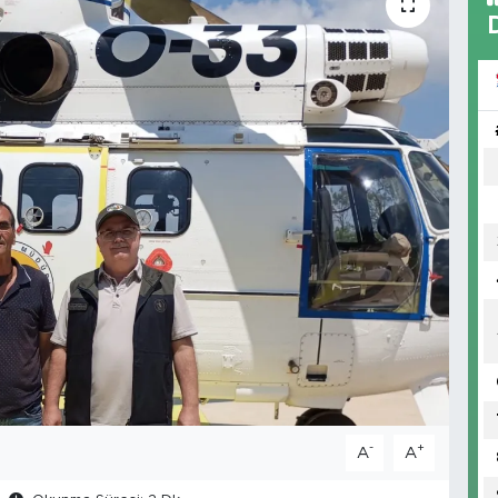
-
+
A
A