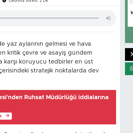
Okunma Süresi: 2 Dk
1
e yaz aylarının gelmesi ve hava
, en kritik çevre ve asayiş gündem
 karşı koruyucu tedbirler en üst
 içerisindeki stratejik noktalarda dev
esi'nden Ruhsat Müdürlüğü iddialarına
le