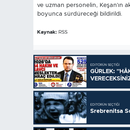
ve uzman personelin, Keşan'ın ak
boyunca sürdüreceği bildirildi.
Kaynak:
RSS
EDITÖRÜN SEÇTIĞI
GÜRLEK: "HÂ
VERECEKSİNİ
EDITÖRÜN SEÇTIĞI
Srebrenitsa S