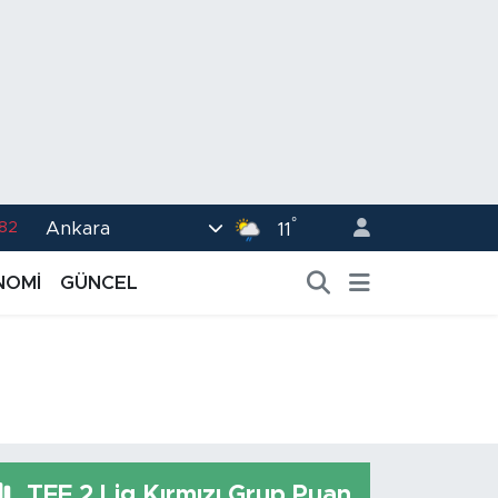
°
Ankara
.82
11
02
NOMİ
GÜNCEL
.19
.18
.19
%0
TFF 2.Lig Kırmızı Grup Puan