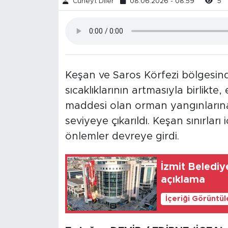
Cüneyt Diler
08.06.2026 - 08:59
5
Keşan ve Saros Körfezi bölgesind
sıcaklıklarının artmasıyla birlikte
maddesi olan orman yangınlarına
seviyeye çıkarıldı. Keşan sınırları
önlemler devreye girdi.
İzmit Belediy
açıklama
İçeriği Görüntü