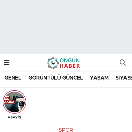
Nöbetçi Eczaneler
Hava Durumu
Namaz Vakitleri
Trafik Durumu
GENEL
GÖRÜNTÜLÜ GÜNCEL
YAŞAM
SİYAS
TFF 2.Lig Kırmızı Grup Puan Durumu ve Fikstür
Tüm Manşetler
Son Dakika Haberleri
ASAYİŞ
Haber Arşivi
SPOR