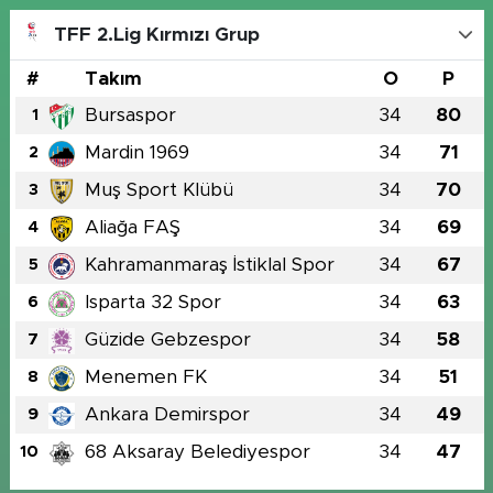
TFF 2.Lig Kırmızı Grup
#
Takım
O
P
Bursaspor
34
80
1
Mardin 1969
34
71
2
Muş Sport Klübü
34
70
3
Aliağa FAŞ
34
69
4
Kahramanmaraş İstiklal Spor
34
67
5
Isparta 32 Spor
34
63
6
Güzide Gebzespor
34
58
7
Menemen FK
34
51
8
Ankara Demirspor
34
49
9
68 Aksaray Belediyespor
34
47
10