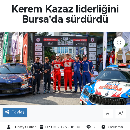
Kerem Kazaz liderliğini
Bursa'da sürdürdü
Paylaş
-
+
A
A
Cüneyt Diler
07.06.2026 - 18:30
2
Okunma