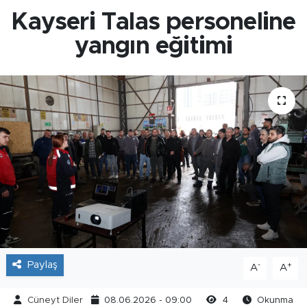
Kayseri Talas personeline
yangın eğitimi
Paylaş
-
+
A
A
Cüneyt Diler
08.06.2026 - 09:00
4
Okunma