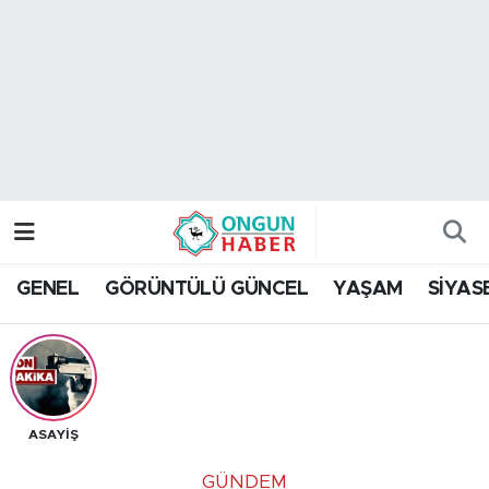
Nöbetçi Eczaneler
Hava Durumu
Namaz Vakitleri
Trafik Durumu
GENEL
GÖRÜNTÜLÜ GÜNCEL
YAŞAM
SİYAS
TFF 2.Lig Kırmızı Grup Puan Durumu ve Fikstür
Tüm Manşetler
Son Dakika Haberleri
ASAYİŞ
Haber Arşivi
GÜNDEM