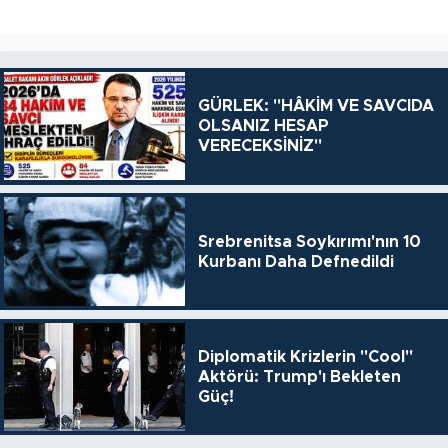
GÜRLEK: "HÂKİM VE SAVCIDA
OLSANIZ HESAP
VERECEKSİNİZ"
Srebrenitsa Soykırımı'nın 10
Kurbanı Daha Defnedildi
Diplomatik Krizlerin "Cool"
Aktörü: Trump'ı Bekleten
Güç!