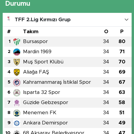
Durumu
TFF 2.Lig Kırmızı Grup
#
Takım
O
P
Bursaspor
34
80
1
Mardin 1969
34
71
2
Muş Sport Klübü
34
70
3
Aliağa FAŞ
34
69
4
Kahramanmaraş İstiklal Spor
34
67
5
Isparta 32 Spor
34
63
6
Güzide Gebzespor
34
58
7
Menemen FK
34
51
8
Ankara Demirspor
34
49
9
68 Aksaray Belediyespor
34
47
10